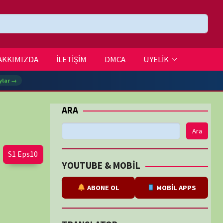
DMCA
ÜYELİK
Ara
BE & MOBİL
ABONE OL
MOBİL APPS
SLATOR
eviri
tarafından