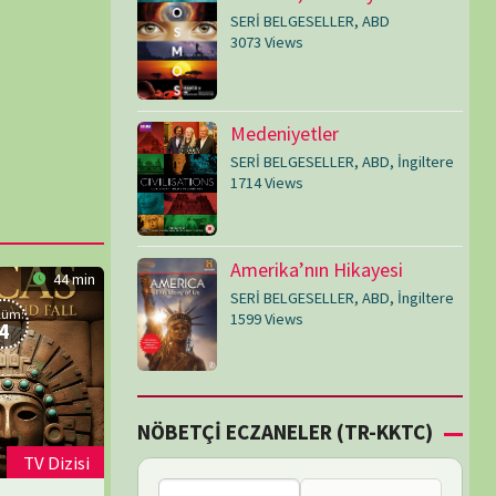
SERİ BELGESELLER
,
ABD
,
İngiltere
1599 Views
Çİ ECZANELER (TR-KKTC)
Bu bölgede nöbetçi
eczane bulunamadı.