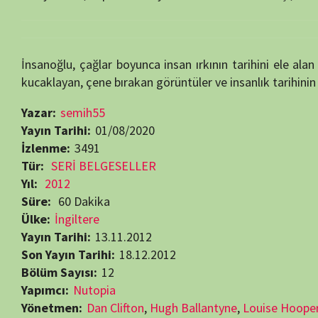
Yayın Tarihi:
01/08/2020
İzlenme:
3491
Tür:
SERİ BELGESELLER
Yıl:
2012
Süre:
60 Dakika
Ülke:
İngiltere
Yayın Tarihi:
13.11.2012
Son Yayın Tarihi:
18.12.2012
Bölüm Sayısı:
12
Yapımcı:
Nutopia
Yönetmen:
Dan Clifton
,
Hugh Ballantyne
,
Louise Hooper
,
Nick Brow
Oyuncular:
James Meigs
,
Josh Brolin
,
Richard Machowicz
Tarih Belgeselleri
Beğendiyseniz, 
Görüntüleme:
3.491
RELATED MOVIES
7.0
47 min
52 min
6.8