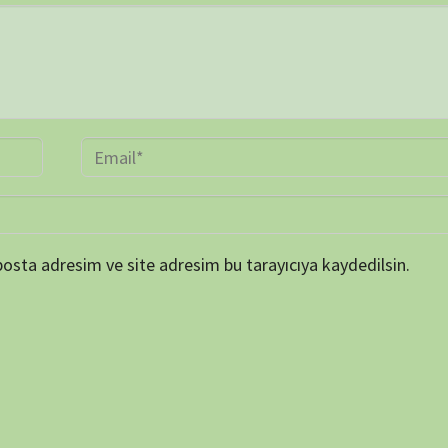
TAKVİ
P
1
8
15
22
29
« Mar
ARŞİV