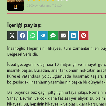
İçeriği paylaş:
content/themes/muvipro/template-
parts/content-
single-tv.php
on
Share
Share
Share
Share
Share
Share
Share
Share
line
88
on
on
on
on
on
on
on
on
X
Facebook
WhatsApp
Telegram
SMS
Email
LinkedIn
Pinterest
İnsanoğlu: Hepimizin Hikayesi, tüm zamanların en büyük macerası 
(Twitter)
Belgesel Serisidir.
İdeal gezegenin oluşması 10 milyar yıl ve nihayet gerçekleşmeden
insanlık başlar. Buradan, anahtar dönüm noktaları aracılığıyla anlatı
küresel vatandaşa yolculuğumuzda basamak taşları. Bu, bazı fikir
bölgesindeki insanların yaşamlarının başka bir dünyadaki olaylarla nası
Dizi boyunca buz çağı, çiftçiliğin ortaya çıkışı, Roma'nın işten çık
Sanayi Devrimi ve çok daha fazlası yer alıyor. Bu bizim hikayemiz
hikayesi. Bu, hepsinin hikayesi – ve olasılıklara karşı, nasıl hayatta ka
İnsanoğlu, çağlar boyunca insan ırkının tarihini ele alan bir neslin i
kucaklayan, çene bırakan görüntüler ve insanlık tarihinin en kritik ol
Yazar:
semih55