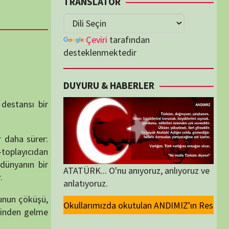
lenmektedir
U & HABERLER
... O'nu anıyoruz, anlıyoruz ve
oruz.
 okutulan ANDIMIZ'ın Resmi olarak kaldırılması ve Devlet madalyalarında
ORİLER
ORİLER
K İZLENENLER