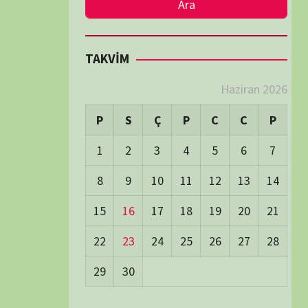
LER
Visitors:
2
 Visitors:
48
ay's Visitors:
54
Days Views:
1.745
0 Days Views:
5.996
65 Days Views:
40.114
Users:
79
ost Date:
24/06/2026
TÜM BELGESELLER