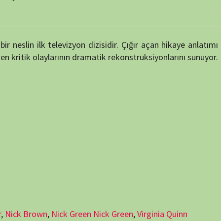
n
,
Nick Green Nick Green
,
Virginia Quinn
puan verin
60 min
7.1
54 min
44 min