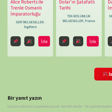
Bir yanıt yazın
E-posta adresiniz yayınlanmayacak.
Gerekli alanlar
*
ile işaretlenmişlerdir
Daha sonraki yorumlarımda kullanılması için adım, e-posta adresim