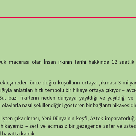
destek
DUYUR
olan İnsan ırkının tarihi hakkında 12 saatlik destansı bir
 önce doğru koşulların ortaya çıkması 3 milyar daha sürer:
lan hızlı tempolu bir hikaye ortaya çıkıyor – avcı-toplayıcıdan
lerin neden dünyaya yayıldığı ve yayıldığı ve dünyanın bir
ATATÜRK
l şekillendiğini gösteren bir bağlantı hikayesidir.
anlatıy
arılması, Yeni Dünya'nın keşfi, Aztek imparatorluğunun çöküşü,
Okullarımızda
 – sert ve acımasız bir gezegende zafer ve üstesinden gelme
ldık.
KATEG
KATEG
lk televizyon dizisidir. Çığır açan hikaye anlatımı yöntemlerini
aylarının dramatik rekonstrüksiyonlarını sunuyor.
EN ÇO