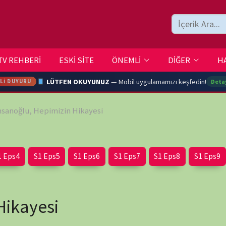
ESKİ SİTE
ÖNEMLİ
DİĞER
HAKKIMIZDA
İLETİŞİM
LÜTFEN OKUYUNUZ
— Mobil uygulamamızı keşfedin!
Detaylar →
pimizin Hikayesi
ARA
Eps5
S1 Eps6
S1 Eps7
S1 Eps8
S1 Eps9
S1 Eps10
YOUTU
si
TRAN
Ç
wp-