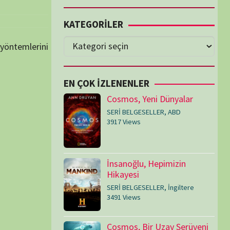
Cosmos, Yeni Dünyalar
SERİ BELGESELLER
,
ABD
3917 Views
İnsanoğlu, Hepimizin
Hikayesi
SERİ BELGESELLER
,
İngiltere
3491 Views
Cosmos, Bir Uzay Serüveni
SERİ BELGESELLER
,
ABD
3073 Views
Medeniyetler
SERİ BELGESELLER
,
ABD
,
İngiltere
1714 Views
Amerika’nın Hikayesi