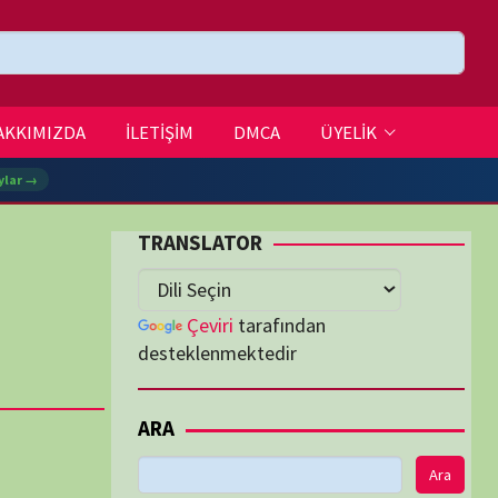
DMCA
ÜYELİK
SLATOR
eviri
tarafından
lenmektedir
Ara
K İZLENENLER
Cosmos, Yeni Dünyalar