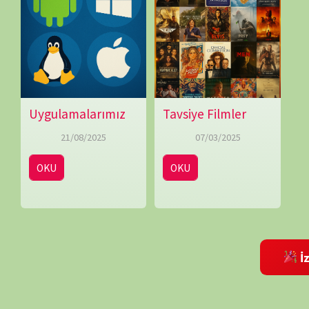
İzleme Partis
Bir yanıt yazın
E-posta adresiniz yayınlanmayacak.
Gerekli alanlar
*
ile işaretlenmişlerdir
Daha sonraki yorumlarımda kullanılması için adım, e-posta adresim