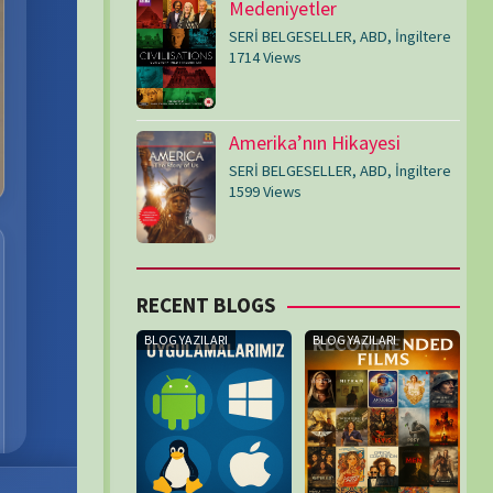
T BLOGS
ILARI
BLOG YAZILARI
malarımız
Tavsiye Filmler
1/08/2025
07/03/2025
OKU
OKU