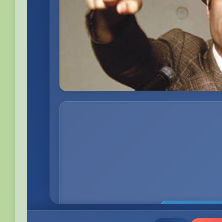
Beğendiyseniz, 
Görüntüleme:
85