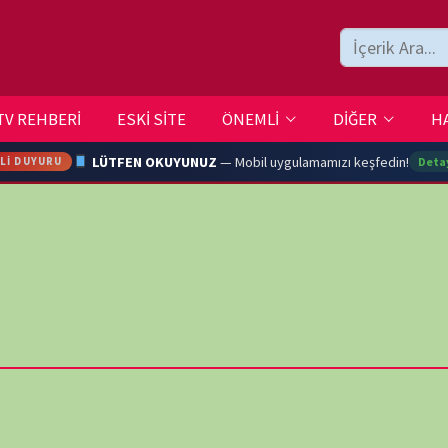
ESKİ SİTE
ÖNEMLİ
DİĞER
HAKKIMIZDA
İLETİŞİM
LÜTFEN OKUYUNUZ
— Mobil uygulamamızı keşfedin!
Detaylar →
TRAN
Ç
destek
ARA
EN ÇO
 sizlere anlamlı ve öğüt veren bir bakış açısı katacak