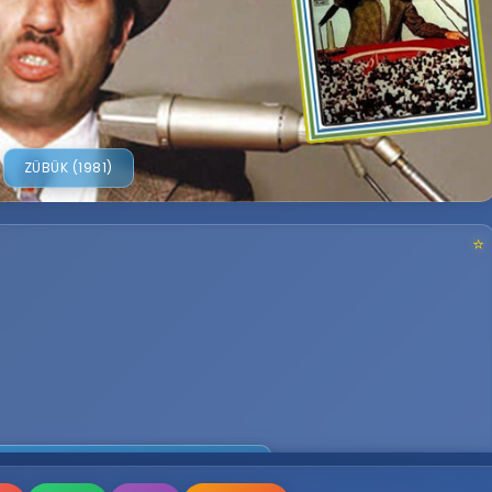
RECEN
BLOG YAZ
Uygula
2
puan verin