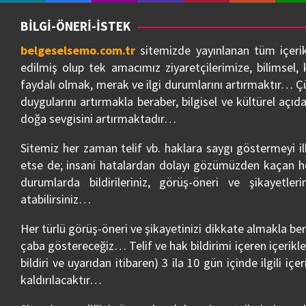
NÖBETÇİ ECZANELER 7/24
NUTUK 1919-1927
BELGESE
iOS / Huawei — Yakında