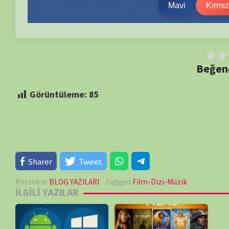
Sharer
Tweet
Posted in
BLOG YAZILARI
Tagged
Film-Dizi-Müzik
İLGILI YAZILAR
Uygulamalarımız
Tavsiye Filmler
21/08/2025
07/03/2025
OKU
OKU