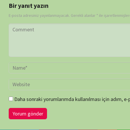
BİLGİ-ÖNERİ-İSTEK
belgeselsemo.com.tr
sitemizde yayınlanan tüm içerikler, intern
edilmiş olup tek amacımız ziyaretçilerimize, bilimsel, kültürel açı
faydalı olmak, merak ve ilgi durumlarını artırmaktır… Çünkü belgesel
duygularını artırmakla beraber, bilgisel ve kültürel açıdan fayda sa
doğa sevgisini artırmaktadır…
Sitemiz her zaman telif vb. haklara saygı göstermeyi ilke edinmiş 
etse de; insani hatalardan dolayı gözümüzden kaçan her türlü telif 
durumlarda bildirileriniz, görüş-öneri ve şikayetleriniz için b
atabilirsiniz…
Her türlü görüş-öneri ve şikayetinizi dikkate almakla beraber, sitemiz
çaba göstereceğiz… Telif ve hak bildirimi içeren içerikler tespit edilm
bildiri ve uyarıdan itibaren) 3 ila 10 gün içinde ilgili içerik/içerikle
kaldırılacaktır…
Sitemize verdiğiniz önemden dolayı ziyaretçilerimize çok teşekkür e
BELGESELSEMO
BELGESELSEMO TV REHBERİ (EPG)
BELGESE