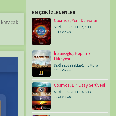
SERİ BELGESELLER
,
ABD
3917 Views
İnsanoğlu, Hepimizin
Hikayesi
SERİ BELGESELLER
,
İngiltere
3491 Views
Cosmos, Bir Uzay Serüveni
SERİ BELGESELLER
,
ABD
3073 Views
Medeniyetler
SERİ BELGESELLER
,
ABD
,
İngiltere
1714 Views
Amerika’nın Hikayesi
SERİ BELGESELLER
,
ABD
,
İngiltere
1599 Views