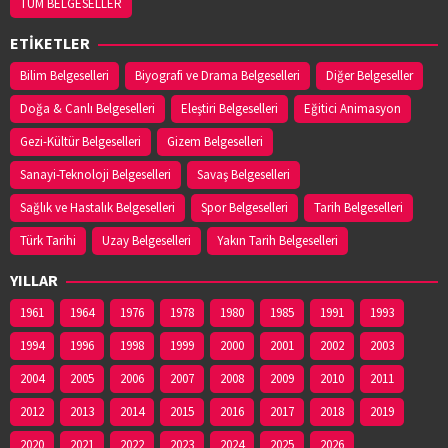
TÜM BELGESELLER
ETİKETLER
Bilim Belgeselleri
Biyografi ve Drama Belgeselleri
Diğer Belgeseller
Doğa & Canlı Belgeselleri
Eleştiri Belgeselleri
Eğitici Animasyon
Gezi-Kültür Belgeselleri
Gizem Belgeselleri
Sanayi-Teknoloji Belgeselleri
Savaş Belgeselleri
Sağlık ve Hastalık Belgeselleri
Spor Belgeselleri
Tarih Belgeselleri
Türk Tarihi
Uzay Belgeselleri
Yakın Tarih Belgeselleri
YILLAR
1961
1964
1976
1978
1980
1985
1991
1993
1994
1996
1998
1999
2000
2001
2002
2003
2004
2005
2006
2007
2008
2009
2010
2011
2012
2013
2014
2015
2016
2017
2018
2019
2020
2021
2022
2023
2024
2025
2026