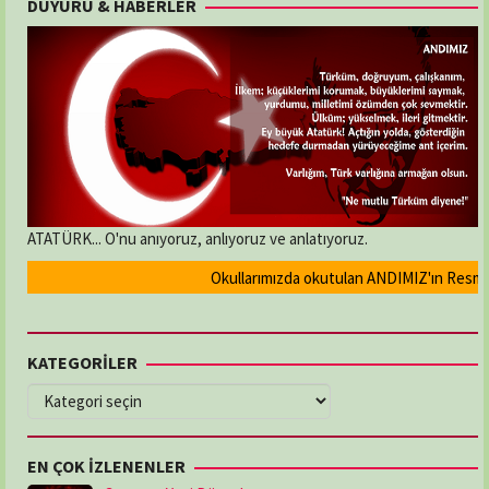
DUYURU & HABERLER
Trevisick
ATATÜRK... O'nu anıyoruz, anlıyoruz ve anlatıyoruz.
Okullarımızda okutulan ANDIMIZ'ın Resmi ola
KATEGORİLER
KATEGORİLER
EN ÇOK İZLENENLER