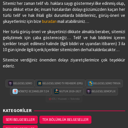
Sitemiz her zaman telif vb. haklara saygı göstermeyi ilke edinmiş olup,
buna dikkat etse de; insani hatalardan dolayı gözümüzden kaçan her
türlü telif ve hak ihlali gibi durumlarda bildirileriniz, görüş-öneri ve
şikayetleriniz için bize
buradan
mail atabilirsiniz…
Her türlü görüş-öneri ve şikayetinizi dikkate almakla beraber, sitemizi
geliştirmek için çaba göstereceğiz… Telif ve hak bildirimi içeren
içerikler tespit edilmesi halinde (ilgili bildiri ve uyarıdan itibaren) 3 ila
10 gün içinde ilgili içerik/içerikler sitemizden derhal kaldırılacaktır…
Sitemize verdiğiniz önemden dolayı ziyaretçilerimize çok teşekkür
ederiz.
BELGESELSEMO
BELGESELSEMO TV REHBERİ (EPG)
BELGESELSEMO TRIVIA
NÖBETÇİ ECZANELER 7/24
NUTUK 1919-1927
BELGESELSEMOFLIX
iOS / Huawei — Yakında
KATEGORİLER
SERİ BELGESELLER
TEK BÖLÜMLÜK BELGESELLER