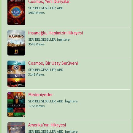
Cosmos, Yeni Dünyalar
SERİ BELGESELLER
,
ABD
3969 Views
İnsanoğlu, Hepimizin Hikayesi
SERİ BELGESELLER
,
İngiltere
3543 Views
Cosmos, Bir Uzay Serüveni
SERİ BELGESELLER
,
ABD
3146 Views
Medeniyetler
SERİ BELGESELLER
,
ABD
,
İngiltere
1753 Views
Amerika’nın Hikayesi
SERİ BELGESELLER
,
ABD
,
İngiltere