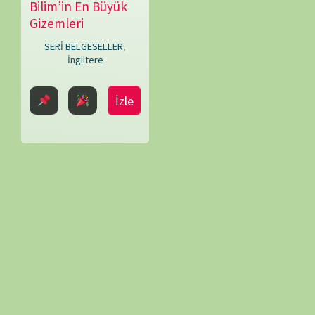
Patrick
Acum
İzle