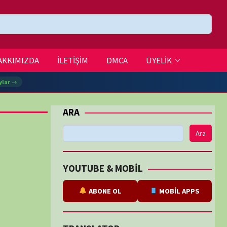
DMCA
ÜYELİK
Ara
BE & MOBİL
ABONE OL
MOBİL APPS
SLATOR
eviri
tarafından