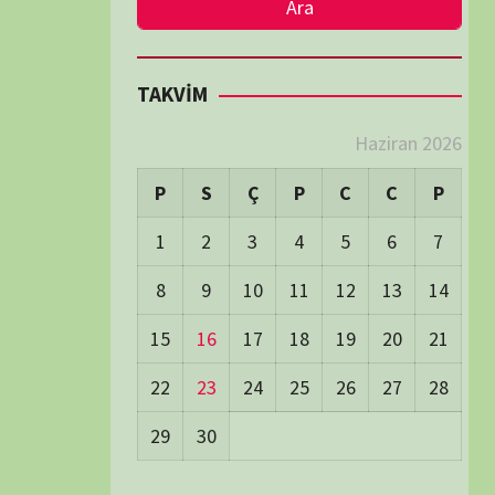
LER
Visitors:
0
 Visitors:
46
ay's Visitors:
62
Days Views:
1.784
0 Days Views:
6.067
65 Days Views:
40.081
Users:
79
ost Date:
24/06/2026
TÜM BELGESELLER