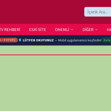
ESKİ SİTE
ÖNEMLİ
DİĞER
HAKKIMIZDA
İLETİŞİM
LÜTFEN OKUYUNUZ
— Mobil uygulamamızı keşfedin!
Detaylar →
ARA
YOUTU
TRAN
Ç