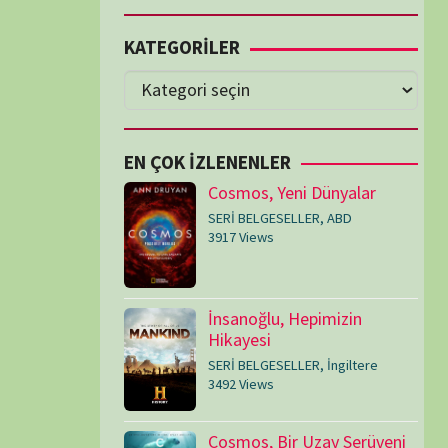
Cosmos, Yeni Dünyalar
SERİ BELGESELLER
,
ABD
3917 Views
İnsanoğlu, Hepimizin
Hikayesi
SERİ BELGESELLER
,
İngiltere
3492 Views
Cosmos, Bir Uzay Serüveni
SERİ BELGESELLER
,
ABD
3074 Views
Medeniyetler
SERİ BELGESELLER
,
ABD
,
İngiltere
1714 Views
Amerika’nın Hikayesi