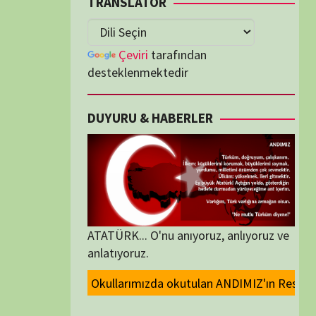
lenmektedir
U & HABERLER
... O'nu anıyoruz, anlıyoruz ve
oruz.
da okutulan ANDIMIZ'ın Resmi olarak kaldırılması ve Devlet madalyaların
ORİLER
ORİLER
K İZLENENLER