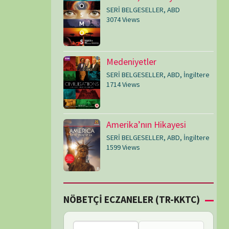
SERİ BELGESELLER
,
ABD
,
İngiltere
1599 Views
Çİ ECZANELER (TR-KKTC)
Bu bölgede nöbetçi
eczane bulunamadı.