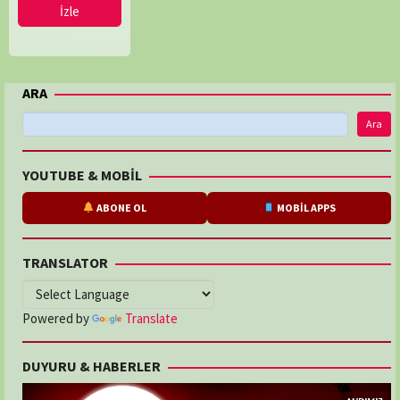
Nat
İzle
Sharman
,
Nic
Stacey
,
Nick
ARA
Shoolingin-
Jordan
Ara
YOUTUBE & MOBİL
ABONE OL
MOBİL APPS
TRANSLATOR
Powered by
Translate
DUYURU & HABERLER