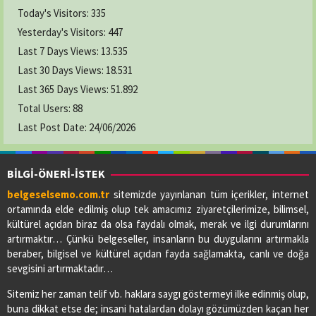
Today's Visitors:
335
Yesterday's Visitors:
447
Last 7 Days Views:
13.535
Last 30 Days Views:
18.531
Last 365 Days Views:
51.892
Total Users:
88
Last Post Date:
24/06/2026
BİLGİ-ÖNERİ-İSTEK
belgeselsemo.com.tr
sitemizde yayınlanan tüm içerikler, internet
ortamında elde edilmiş olup tek amacımız ziyaretçilerimize, bilimsel,
kültürel açıdan biraz da olsa faydalı olmak, merak ve ilgi durumlarını
artırmaktır… Çünkü belgeseller, insanların bu duygularını artırmakla
beraber, bilgisel ve kültürel açıdan fayda sağlamakta, canlı ve doğa
sevgisini artırmaktadır…
Sitemiz her zaman telif vb. haklara saygı göstermeyi ilke edinmiş olup,
buna dikkat etse de; insani hatalardan dolayı gözümüzden kaçan her