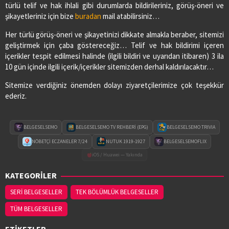
türlü telif ve hak ihlali gibi durumlarda bildirileriniz, görüş-öneri ve
şikayetleriniz için bize
buradan
mail atabilirsiniz…
Her türlü görüş-öneri ve şikayetinizi dikkate almakla beraber, sitemizi
geliştirmek için çaba göstereceğiz… Telif ve hak bildirimi içeren
içerikler tespit edilmesi halinde (ilgili bildiri ve uyarıdan itibaren) 3 ila
10 gün içinde ilgili içerik/içerikler sitemizden derhal kaldırılacaktır…
Sitemize verdiğiniz önemden dolayı ziyaretçilerimize çok teşekkür
ederiz.
BELGESELSEMO
BELGESELSEMO TV REHBERİ (EPG)
BELGESELSEMO TRIVIA
NÖBETÇİ ECZANELER 7/24
NUTUK 1919-1927
BELGESELSEMOFLIX
iOS / Huawei — Yakında
KATEGORİLER
SERİ BELGESELLER
TEK BÖLÜMLÜK BELGESELLER
TÜM BELGESELLER
ETİKETLER