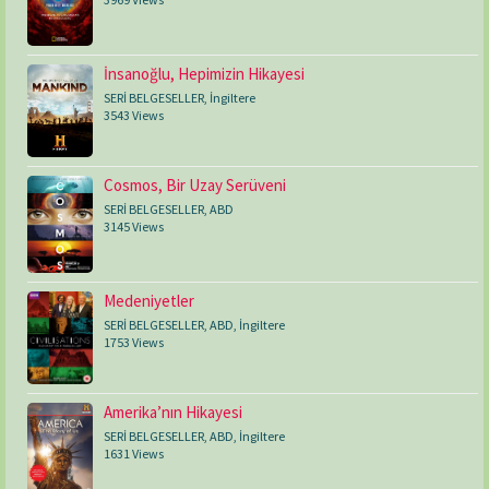
İnsanoğlu, Hepimizin Hikayesi
SERİ BELGESELLER
,
İngiltere
3543 Views
Cosmos, Bir Uzay Serüveni
SERİ BELGESELLER
,
ABD
3145 Views
Medeniyetler
SERİ BELGESELLER
,
ABD
,
İngiltere
1753 Views
Amerika’nın Hikayesi
SERİ BELGESELLER
,
ABD
,
İngiltere
1631 Views