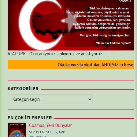
ATATÜRK... O'nu anıyoruz, anlıyoruz ve anlatıyoruz.
Okullarımızda okutulan ANDIMIZ'ın Resmi olar
KATEGORİLER
KATEGORİLER
EN ÇOK İZLENENLER
Cosmos, Yeni Dünyalar
SERİ BELGESELLER
,
ABD
3969 Views