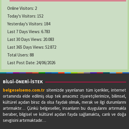
03628769294
Online Visitors:
2
Today's Visitors:
152
GAMZE ECZANESİ
Yesterday's Visitors:
184
Adres:
YENİ CAMİ MAH. LİSE CAD. NO:64/A
Last 7 Days Views:
6.783
03626222619
Last 30 Days Views:
20.083
Last 365 Days Views:
52.872
Total Users:
KAVAK ECZANESİ
88
Adres:
19 MAYIS MAH. ADNAN MENDERES CAD.
Last Post Date:
24/06/2026
NO:73/A
03627412412
BİLGİ-ÖNERİ-İSTEK
belgeselsemo.com.tr
sitemizde yayınlanan tüm içerikler, internet
LADİK ELİF ECZANESİ
ortamında elde edilmiş olup tek amacımız ziyaretçilerimize, bilimsel,
Adres:
BAHŞİ MAH.GAZİ CAD.NO:56/A
kültürel açıdan biraz da olsa faydalı olmak, merak ve ilgi durumlarını
03627713091
artırmaktır… Çünkü belgeseller, insanların bu duygularını artırmakla
beraber, bilgisel ve kültürel açıdan fayda sağlamakta, canlı ve doğa
sevgisini artırmaktadır…
PİAZZA ECZANESİ