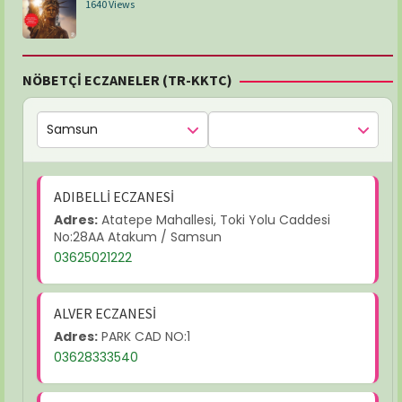
1640 Views
NÖBETÇİ ECZANELER (TR-KKTC)
ADIBELLİ ECZANESİ
Adres:
Atatepe Mahallesi, Toki Yolu Caddesi
No:28AA Atakum / Samsun
03625021222
ALVER ECZANESİ
Adres:
PARK CAD NO:1
03628333540