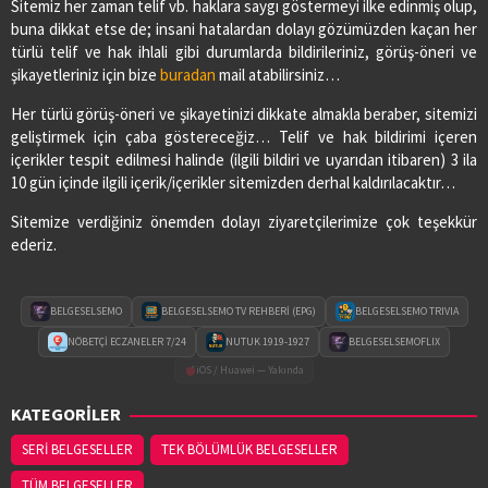
Sitemiz her zaman telif vb. haklara saygı göstermeyi ilke edinmiş olup,
Adres:
YENİ MAH. ÇARŞAMBA CAD. NO:52
buna dikkat etse de; insani hatalardan dolayı gözümüzden kaçan her
03622901605
türlü telif ve hak ihlali gibi durumlarda bildirileriniz, görüş-öneri ve
şikayetleriniz için bize
buradan
mail atabilirsiniz…
SAĞLIK ECZANESİ
Her türlü görüş-öneri ve şikayetinizi dikkate almakla beraber, sitemizi
Adres:
CUMHURİYET MAH.1.ZİRAAT SOKAK NO:17/B
geliştirmek için çaba göstereceğiz… Telif ve hak bildirimi içeren
03626474078
içerikler tespit edilmesi halinde (ilgili bildiri ve uyarıdan itibaren) 3 ila
10 gün içinde ilgili içerik/içerikler sitemizden derhal kaldırılacaktır…
Sitemize verdiğiniz önemden dolayı ziyaretçilerimize çok teşekkür
SEDA ECZANESİ
ederiz.
Adres:
ORTA MAH. MUSA KÜÇÜKKURT CAD. NO:2/A
03628213333
BELGESELSEMO
BELGESELSEMO TV REHBERİ (EPG)
BELGESELSEMO TRIVIA
VURAL ECZANESİ
NÖBETÇİ ECZANELER 7/24
NUTUK 1919-1927
BELGESELSEMOFLIX
Adres:
19 MAYIS MAH. HACI ALİ EKİNCİ BULVARI
iOS / Huawei — Yakında
NO:4/C
KATEGORİLER
03622560360
SERİ BELGESELLER
TEK BÖLÜMLÜK BELGESELLER
TÜM BELGESELLER
YASEMİN ECZANESİ