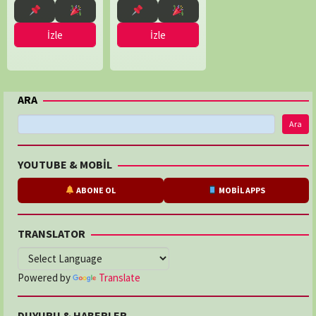
Swift
,
Stubberfield
James
Franklin
,
İzle
İzle
Johnny
Shipley
,
Martin
Kemp
,
ARA
Matthew
Walters
Ara
YOUTUBE & MOBİL
ABONE OL
MOBİL APPS
TRANSLATOR
Powered by
Translate
DUYURU & HABERLER