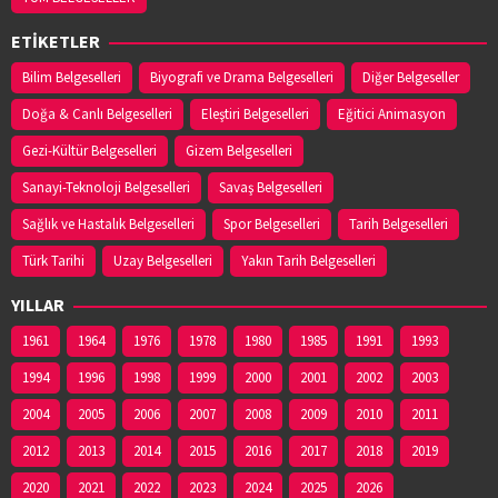
Adres:
EMIREFENDI MAHALLESI HASAN ÇAKIN
ETİKETLER
CADDESI NO:14/B
03625443111
Bilim Belgeselleri
Biyografi ve Drama Belgeselleri
Diğer Belgeseller
Doğa & Canlı Belgeselleri
Eleştiri Belgeselleri
Eğitici Animasyon
YENİ HAVZA ECZANESİ
Gezi-Kültür Belgeselleri
Gizem Belgeselleri
Adres:
İCADİYE MAH. KAZIMPAŞA CAD. NO:48/1
Sanayi-Teknoloji Belgeselleri
Savaş Belgeselleri
03627141953
Sağlık ve Hastalık Belgeselleri
Spor Belgeselleri
Tarih Belgeselleri
Türk Tarihi
Uzay Belgeselleri
Yakın Tarih Belgeselleri
YİĞİT ECZANESİ
Adres:
Eyüp Sultan Mahallesi, Şeyh Şamil Sokak
YILLAR
No:1AA Ayvacık / Samsun
1961
03628132140
1964
1976
1978
1980
1985
1991
1993
1994
1996
1998
1999
2000
2001
2002
2003
2004
2005
2006
2007
2008
2009
2010
2011
2012
2013
2014
2015
2016
2017
2018
2019
2020
2021
2022
2023
2024
2025
2026