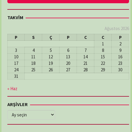
DENİZ ECZANESİ
TAKVİM
Adres:
MERKEZ MAH: ŞEHİT HAKKI BATI SOK: NO:2/A
03626112246
Ağustos 2026
P
S
Ç
P
C
C
P
1
2
DERECİK ECZANESİ
3
4
5
6
7
8
9
Adres:
Derecik Mahallesi 23 Nısan Caddesi No:82
10
11
12
13
14
15
16
Atakum / Samsun
17
18
19
20
21
22
23
03624655074
24
25
26
27
28
29
30
31
DOKUZ EYLÜL ECZANESİ
« Haz
Adres:
İlyasköy Mahallesi, Aziziye Caddesi,
No:205/A İlkadım / Samsun
ARŞİVLER
03622368481
ARŞİVLER
ELMAS ECZANESİ
Adres:
CUMHURİYET MAH. KEMER CAD. NO:5/2