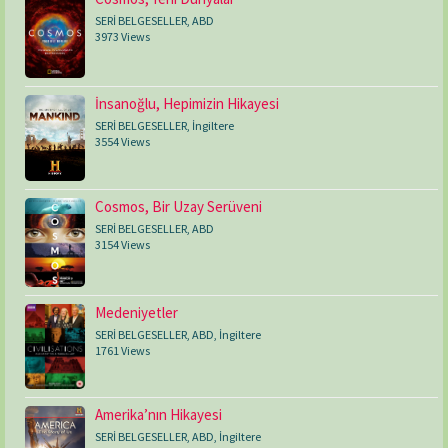
SERİ BELGESELLER
,
ABD
3973 Views
İnsanoğlu, Hepimizin Hikayesi
SERİ BELGESELLER
,
İngiltere
3554 Views
Cosmos, Bir Uzay Serüveni
SERİ BELGESELLER
,
ABD
3154 Views
Medeniyetler
SERİ BELGESELLER
,
ABD
,
İngiltere
1761 Views
Amerika’nın Hikayesi
SERİ BELGESELLER
,
ABD
,
İngiltere