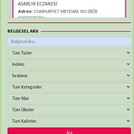
ASARCIK ECZANESİ
Adres:
CUMHURİYET MEYDANI. NO:38/B
03627912784
BELGESEL ARA
AYŞEGÜL ECZANESİ
Adres:
MEVLANA MAH. YUKARIBAKIRPINARI SOK.
NO:21/C
03625026232
ÇAKIRLAR ECZANESİ
Adres:
YALI MAH. ATATÜRK BULVARI NO:263/B
03624577799
ÇEVRE ECZANESİ
Adres:
Çiftlik Mahallesi, 100. Yıl Bulvarı No:225/A
İlkadım / Samsun
03622336321