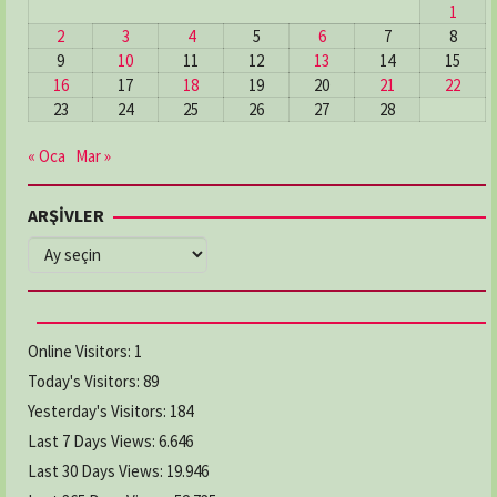
1
DERECİK ECZANESİ
2
3
4
5
6
7
8
Adres:
Derecik Mahallesi 23 Nısan Caddesi No:82
9
10
11
12
13
14
15
Atakum / Samsun
16
17
18
19
20
21
22
03624655074
23
24
25
26
27
28
« Oca
Mar »
DOKUZ EYLÜL ECZANESİ
Adres:
İlyasköy Mahallesi, Aziziye Caddesi,
ARŞİVLER
No:205/A İlkadım / Samsun
03622368481
ARŞİVLER
ELMAS ECZANESİ
Adres:
CUMHURİYET MAH. KEMER CAD. NO:5/2
Online Visitors:
1
03628769294
Today's Visitors:
89
Yesterday's Visitors:
184
GAMZE ECZANESİ
Last 7 Days Views:
6.646
Adres:
YENİ CAMİ MAH. LİSE CAD. NO:64/A
Last 30 Days Views:
19.946
03626222619