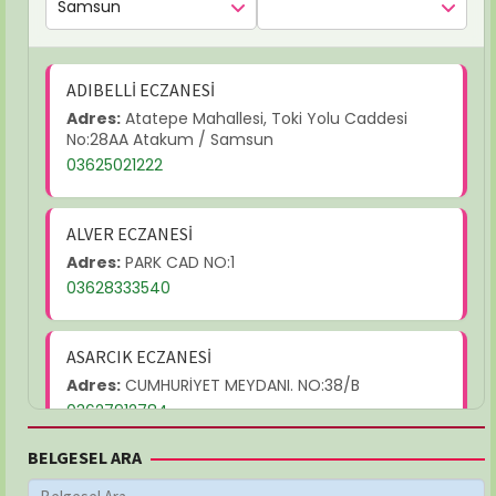
ADIBELLİ ECZANESİ
Adres:
Atatepe Mahallesi, Toki Yolu Caddesi
No:28AA Atakum / Samsun
03625021222
ALVER ECZANESİ
Adres:
PARK CAD NO:1
03628333540
ASARCIK ECZANESİ
Adres:
CUMHURİYET MEYDANI. NO:38/B
03627912784
BELGESEL ARA
AYŞEGÜL ECZANESİ