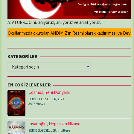
ATATÜRK... O'nu anıyoruz, anlıyoruz ve anlatıyoruz.
Okullarımızda okutulan ANDIMIZ'ın Resmi olarak kaldırılması ve Devlet ma
KATEGORİLER
KATEGORİLER
EN ÇOK İZLENENLER
Cosmos, Yeni Dünyalar
SERİ BELGESELLER
,
ABD
3973 Views
İnsanoğlu, Hepimizin Hikayesi
SERİ BELGESELLER
,
İngiltere