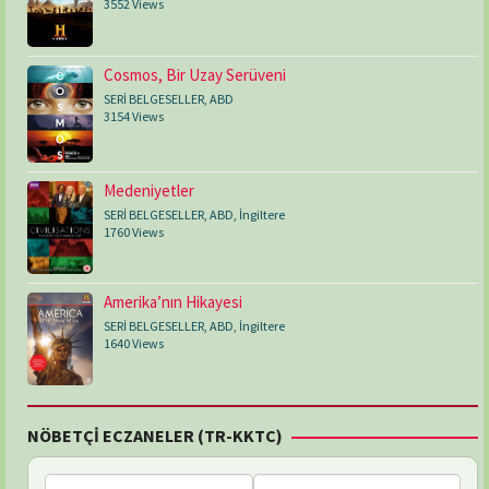
3552 Views
Cosmos, Bir Uzay Serüveni
SERİ BELGESELLER
,
ABD
3154 Views
Medeniyetler
SERİ BELGESELLER
,
ABD
,
İngiltere
1760 Views
Amerika’nın Hikayesi
SERİ BELGESELLER
,
ABD
,
İngiltere
1640 Views
NÖBETÇİ ECZANELER (TR-KKTC)