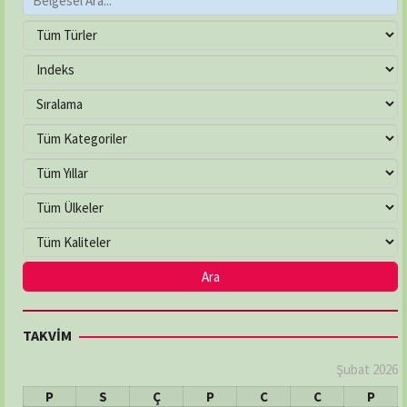
Adres:
MEVLANA MAH. YUKARIBAKIRPINARI SOK.
NO:21/C
03625026232
ÇAKIRLAR ECZANESİ
Adres:
YALI MAH. ATATÜRK BULVARI NO:263/B
03624577799
ÇEVRE ECZANESİ
Adres:
Çiftlik Mahallesi, 100. Yıl Bulvarı No:225/A
İlkadım / Samsun
03622336321
DENİZ ECZANESİ
TAKVİM
Adres:
MERKEZ MAH: ŞEHİT HAKKI BATI SOK: NO:2/A
03626112246
Şubat 2026
P
S
Ç
P
C
C
P