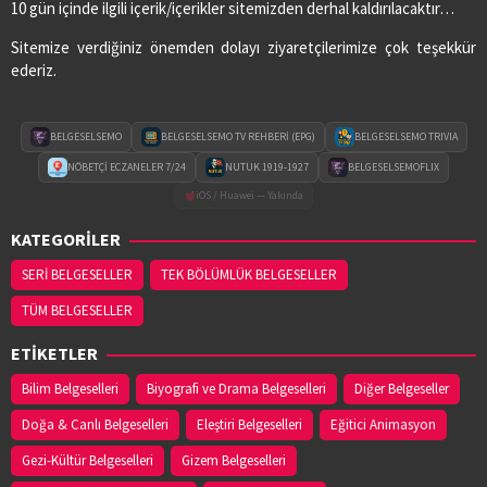
03626474078
10 gün içinde ilgili içerik/içerikler sitemizden derhal kaldırılacaktır…
Sitemize verdiğiniz önemden dolayı ziyaretçilerimize çok teşekkür
ederiz.
SEDA ECZANESİ
Adres:
ORTA MAH. MUSA KÜÇÜKKURT CAD. NO:2/A
03628213333
BELGESELSEMO
BELGESELSEMO TV REHBERİ (EPG)
BELGESELSEMO TRIVIA
NÖBETÇİ ECZANELER 7/24
NUTUK 1919-1927
BELGESELSEMOFLIX
VURAL ECZANESİ
iOS / Huawei — Yakında
Adres:
19 MAYIS MAH. HACI ALİ EKİNCİ BULVARI
KATEGORİLER
NO:4/C
03622560360
SERİ BELGESELLER
TEK BÖLÜMLÜK BELGESELLER
TÜM BELGESELLER
YASEMİN ECZANESİ
ETİKETLER
Adres:
EMIREFENDI MAHALLESI HASAN ÇAKIN
CADDESI NO:14/B
Bilim Belgeselleri
Biyografi ve Drama Belgeselleri
Diğer Belgeseller
03625443111
Doğa & Canlı Belgeselleri
Eleştiri Belgeselleri
Eğitici Animasyon
Gezi-Kültür Belgeselleri
Gizem Belgeselleri
YENİ HAVZA ECZANESİ