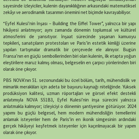
sayesinde izleyiciler, kulenin dayanıklılığının arkasındaki matematiksel
zekâyı ve aerodinamik tasarımın önemini net biçimde kavrayabiliyor.
“Eyfel Kulesi’nin İnşası – Building the Eiffel Tower”, yalnızca bir yapı
hikâyesi anlatmıyor; aynı zamanda dönemin toplumsal ve kültürel
atmosferini de yansıtıyor. İnşaat sürecinde yaşanan kamuoyu
tepkileri, sanatçıların protestoları ve Paris’in estetik kimliği üzerine
yapılan tartışmalar dramatik bir çerçevede ele alınıyor. Bugün
Fransa’nın en güçlü sembollerinden biri olan kulenin, ilk etapta yoğun
eleştirilere maruz kalmış olması, belgeselin en çarpıcı yönlerinden biri
olarak öne çıkıyor.
PBS NOVA’nın 51. sezonundaki bu özel bölüm, tarih, mühendislik ve
mimarlık meraklıları için adeta bir başvuru kaynağı niteliğinde. Yüksek
prodüksiyon kalitesi, uzman röportajları ve görsel efekt destekli
anlatımıyla NOVA S51B3, Eyfel Kulesi’nin inşa sürecini yalnızca
anlatmakla kalmıyor; izleyiciyi o dönemin şantiyesine götürüyor. 2024
yapımı bu güçlü belgesel, hem modern mühendisliğin temellerini
anlamak isteyenler hem de Paris’in en ikonik simgesinin ardındaki
gerçek hikâyeyi keşfetmek isteyenler için kaçırılmayacak bir yapım
olarak öne çıkıyor.