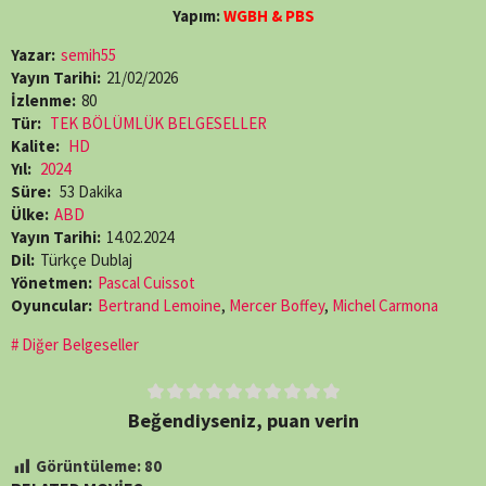
Yapım:
WGBH & PBS
Yazar:
semih55
Yayın Tarihi:
21/02/2026
İzlenme:
80
Tür:
TEK BÖLÜMLÜK BELGESELLER
Kalite:
HD
Yıl:
2024
Süre:
53 Dakika
Ülke:
ABD
Yayın Tarihi:
14.02.2024
Dil:
Türkçe Dublaj
Yönetmen:
Pascal Cuissot
Oyuncular:
Bertrand Lemoine
,
Mercer Boffey
,
Michel Carmona
Diğer Belgeseller
Beğendiyseniz, puan verin
Görüntüleme:
80