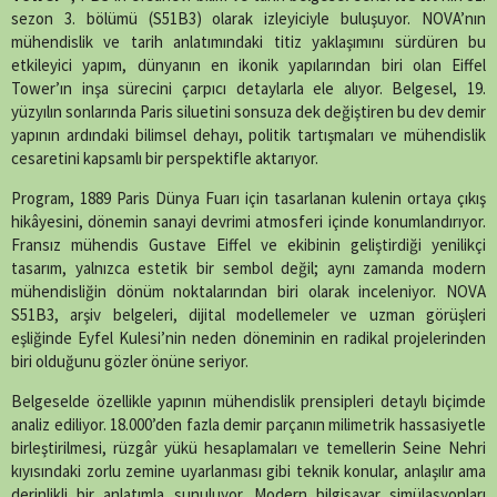
sezon 3. bölümü (S51B3) olarak izleyiciyle buluşuyor. NOVA’nın
mühendislik ve tarih anlatımındaki titiz yaklaşımını sürdüren bu
etkileyici yapım, dünyanın en ikonik yapılarından biri olan
Eiffel
Tower
’ın inşa sürecini çarpıcı detaylarla ele alıyor. Belgesel, 19.
yüzyılın sonlarında Paris siluetini sonsuza dek değiştiren bu dev demir
yapının ardındaki bilimsel dehayı, politik tartışmaları ve mühendislik
cesaretini kapsamlı bir perspektifle aktarıyor.
Program, 1889 Paris Dünya Fuarı için tasarlanan kulenin ortaya çıkış
hikâyesini, dönemin sanayi devrimi atmosferi içinde konumlandırıyor.
Fransız mühendis
Gustave Eiffel
ve ekibinin geliştirdiği yenilikçi
tasarım, yalnızca estetik bir sembol değil; aynı zamanda modern
mühendisliğin dönüm noktalarından biri olarak inceleniyor. NOVA
S51B3, arşiv belgeleri, dijital modellemeler ve uzman görüşleri
eşliğinde Eyfel Kulesi’nin neden döneminin en radikal projelerinden
biri olduğunu gözler önüne seriyor.
Belgeselde özellikle yapının mühendislik prensipleri detaylı biçimde
analiz ediliyor. 18.000’den fazla demir parçanın milimetrik hassasiyetle
birleştirilmesi, rüzgâr yükü hesaplamaları ve temellerin Seine Nehri
kıyısındaki zorlu zemine uyarlanması gibi teknik konular, anlaşılır ama
derinlikli bir anlatımla sunuluyor. Modern bilgisayar simülasyonları