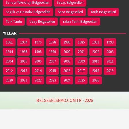
Sanayi-Teknoloji Belgeselleri
Savaş Belgeselleri
Adres:
İCADİYE MAH. KAZIMPAŞA CAD. NO:48/1
03627141953
Sağlık ve Hastalık Belgeselleri
Spor Belgeselleri
Tarih Belgeselleri
Türk Tarihi
Uzay Belgeselleri
Yakın Tarih Belgeselleri
YİĞİT ECZANESİ
YILLAR
Adres:
Eyüp Sultan Mahallesi, Şeyh Şamil Sokak
No:1AA Ayvacık / Samsun
1961
1964
1976
1978
1980
1985
1991
1993
03628132140
1994
1996
1998
1999
2000
2001
2002
2003
2004
2005
2006
2007
2008
2009
2010
2011
2012
2013
2014
2015
2016
2017
2018
2019
2020
2021
2022
2023
2024
2025
2026
BELGESELSEMO.COM.TR - 2026