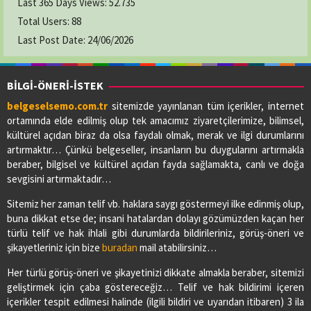
Last 365 Days Views:
52.735
Total Users:
88
KAVAK ECZANESİ
Last Post Date:
24/06/2026
Adres:
19 MAYIS MAH. ADNAN MENDERES CAD.
NO:73/A
03627412412
BİLGİ-ÖNERİ-İSTEK
belgeselsemo.com.tr
sitemizde yayınlanan tüm içerikler, internet
ortamında elde edilmiş olup tek amacımız ziyaretçilerimize, bilimsel,
LADİK ELİF ECZANESİ
kültürel açıdan biraz da olsa faydalı olmak, merak ve ilgi durumlarını
Adres:
BAHŞİ MAH.GAZİ CAD.NO:56/A
artırmaktır… Çünkü belgeseller, insanların bu duygularını artırmakla
03627713091
beraber, bilgisel ve kültürel açıdan fayda sağlamakta, canlı ve doğa
sevgisini artırmaktadır…
Sitemiz her zaman telif vb. haklara saygı göstermeyi ilke edinmiş olup,
PİAZZA ECZANESİ
buna dikkat etse de; insani hatalardan dolayı gözümüzden kaçan her
Adres:
YENİ MAH. ÇARŞAMBA CAD. NO:52
türlü telif ve hak ihlali gibi durumlarda bildirileriniz, görüş-öneri ve
03622901605
şikayetleriniz için bize
buradan
mail atabilirsiniz…
Her türlü görüş-öneri ve şikayetinizi dikkate almakla beraber, sitemizi
SAĞLIK ECZANESİ
geliştirmek için çaba göstereceğiz… Telif ve hak bildirimi içeren
Adres:
CUMHURİYET MAH.1.ZİRAAT SOKAK NO:17/B
içerikler tespit edilmesi halinde (ilgili bildiri ve uyarıdan itibaren) 3 ila