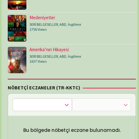
Medeniyetler
SERİ BELGESELLER
,
ABD
,
İngiltere
1756 Views
Amerika’nın Hikayesi
SERİ BELGESELLER
,
ABD
,
İngiltere
1637 Views
NÖBETÇİ ECZANELER (TR-KKTC)
Bu bölgede nöbetçi eczane bulunamadı.