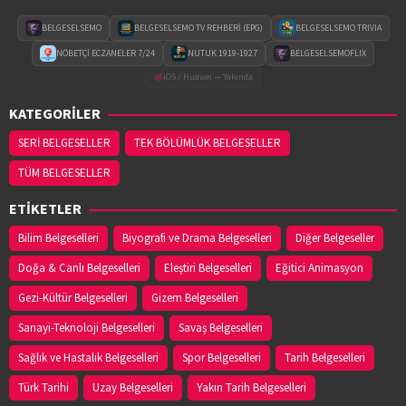
BELGESELSEMO
BELGESELSEMO TV REHBERİ (EPG)
BELGESELSEMO TRIVIA
NÖBETÇİ ECZANELER 7/24
NUTUK 1919-1927
BELGESELSEMOFLIX
iOS / Huawei — Yakında
KATEGORİLER
SERİ BELGESELLER
TEK BÖLÜMLÜK BELGESELLER
TÜM BELGESELLER
ETİKETLER
Bilim Belgeselleri
Biyografi ve Drama Belgeselleri
Diğer Belgeseller
Doğa & Canlı Belgeselleri
Eleştiri Belgeselleri
Eğitici Animasyon
Gezi-Kültür Belgeselleri
Gizem Belgeselleri
Sanayi-Teknoloji Belgeselleri
Savaş Belgeselleri
Sağlık ve Hastalık Belgeselleri
Spor Belgeselleri
Tarih Belgeselleri
Türk Tarihi
Uzay Belgeselleri
Yakın Tarih Belgeselleri