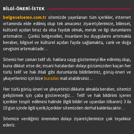
BİLGİ-ÖNERİ-İSTEK
belgeselsemo.com.tr
sitemizde yayınlanan tüm içerikler, internet
ortamında elde edilmiş olup tek amacımız ziyaretçilerimize, bilimsel,
kültürel açıdan biraz da olsa faydalı olmak, merak ve ilgi durumlarını
artırmaktır… Çünkü belgeseller, insanların bu duygularını artırmakla
beraber, bilgisel ve kültürel açıdan fayda sağlamakta, canlı ve doğa
sevgisini artırmaktadır…
Sitemiz her zaman telif vb. haklara saygı göstermeyi ilke edinmiş olup,
buna dikkat etse de; insani hatalardan dolayı gözümüzden kaçan her
türlü telif ve hak ihlali gibi durumlarda bildirileriniz, görüş-öneri ve
şikayetleriniz için bize
buradan
mail atabilirsiniz…
Her türlü görüş-öneri ve şikayetinizi dikkate almakla beraber, sitemizi
geliştirmek için çaba göstereceğiz… Telif ve hak bildirimi içeren
içerikler tespit edilmesi halinde (ilgili bildiri ve uyarıdan itibaren) 3 ila
10 gün içinde ilgili içerik/içerikler sitemizden derhal kaldırılacaktır…
Sitemize verdiğiniz önemden dolayı ziyaretçilerimize çok teşekkür
ederiz.