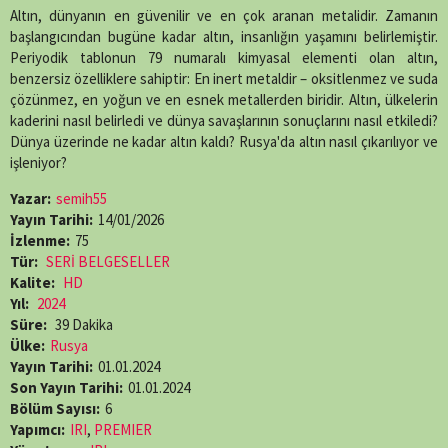
X
Facebook
WhatsApp
Telegram
SMS
Email
LinkedIn
Pinterest
Altın, dünyanın en güvenilir ve en çok aranan metalidir. Zamanın
(Twitter)
başlangıcından bugüne kadar altın, insanlığın yaşamını belirlemiştir.
Periyodik tablonun 79 numaralı kimyasal elementi olan altın,
benzersiz özelliklere sahiptir: En inert metaldir – oksitlenmez ve suda
çözünmez, en yoğun ve en esnek metallerden biridir. Altın, ülkelerin
kaderini nasıl belirledi ve dünya savaşlarının sonuçlarını nasıl etkiledi?
Dünya üzerinde ne kadar altın kaldı? Rusya'da altın nasıl çıkarılıyor ve
işleniyor?
Yazar:
semih55
Yayın Tarihi:
14/01/2026
İzlenme:
75
Tür:
SERİ BELGESELLER
Kalite:
HD
Yıl:
2024
Süre:
39 Dakika
Ülke:
Rusya
Yayın Tarihi:
01.01.2024
Son Yayın Tarihi:
01.01.2024
Bölüm Sayısı:
6
Yapımcı:
IRI
,
PREMIER