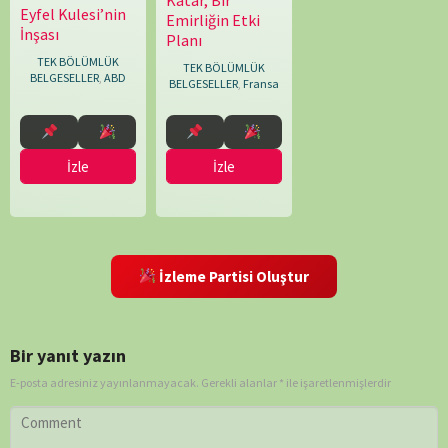
20.10.2022
Miyuki
Eyfel Kulesi’nin
14.02.2024
Pascal
Emirliğin Etki
Droz
İnşası
Cuissot
Planı
Aramaki
,
TEK BÖLÜMLÜK
Sébastien
TEK BÖLÜMLÜK
BELGESELLER
,
ABD
Séga
,
BELGESELLER
,
Fransa
Sylvain
Lepetit
İzle
İzle
İzleme Partisi Oluştur
Bir yanıt yazın
E-posta adresiniz yayınlanmayacak.
Gerekli alanlar
*
ile işaretlenmişlerdir