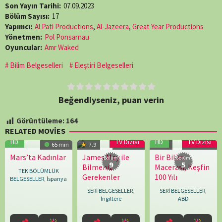
Son Yayın Tarihi:
07.09.2023
Bölüm Sayısı:
17
Yapımcı:
Al Pati Productions
,
Al-Jazeera
,
Great Year Productions
Yönetmen:
Pol Ponsarnau
Oyuncular:
Amr Waked
Bilim Belgeselleri
Eleştiri Belgeselleri
Beğendiyseniz, puan verin
Görüntüleme:
164
RELATED MOVIES
HD
TV Dizisi
HD
TV Dizisi
65 min
7.9
29 min
8.4
110 min
Mars’ta Kadınlar
James May ile
Bir Bilim
19.06.2024
Ana
20.06.2011
Alex
11.01.1998
Carl
Bölüm:
Bölüm:
9
5
Bilmeniz
Macerası, Keşfin
Montserrat
McIntosh
,
Charlson
,
TEK BÖLÜMLÜK
Gerekenler
100 Yılı
Rosell
Catherine
David
BELGESELLER
,
İspanya
Ross
,
Espar
,
SERİ BELGESELLER
,
SERİ BELGESELLER
,
David
Noel
İngiltere
ABD
Starkey
,
Buckner
,
Elizabeth
Rob