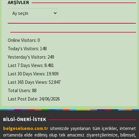
ARŞİVLER
ARŞİVLER
Online Visitors:
0
Today's Visitors:
148
Yesterday's Visitors:
249
Last 7 Days Views:
8.481
Last 30 Days Views:
19.909
Last 365 Days Views:
52.847
Total Users:
88
Last Post Date:
24/06/2026
BİLGİ-ÖNERİ-İSTEK
belgeselsemo.com.tr
sitemizde yayınlanan tüm içerikler, internet
ortamında elde edilmiş olup tek amacımız ziyaretçilerimize, bilimsel,