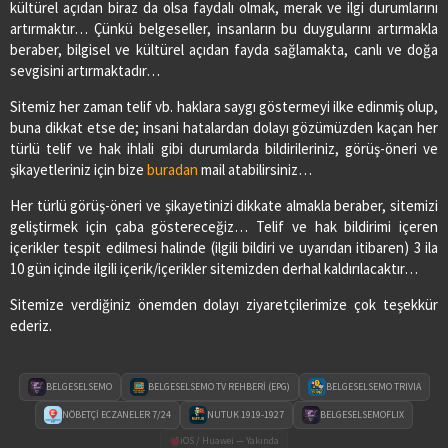
kültürel açıdan biraz da olsa faydalı olmak, merak ve ilgi durumlarını
artırmaktır… Çünkü belgeseller, insanların bu duygularını artırmakla
beraber, bilgisel ve kültürel açıdan fayda sağlamakta, canlı ve doğa
sevgisini artırmaktadır…
Sitemiz her zaman telif vb. haklara saygı göstermeyi ilke edinmiş olup,
buna dikkat etse de; insani hatalardan dolayı gözümüzden kaçan her
türlü telif ve hak ihlali gibi durumlarda bildirileriniz, görüş-öneri ve
şikayetleriniz için bize
buradan
mail atabilirsiniz…
Her türlü görüş-öneri ve şikayetinizi dikkate almakla beraber, sitemizi
geliştirmek için çaba göstereceğiz… Telif ve hak bildirimi içeren
içerikler tespit edilmesi halinde (ilgili bildiri ve uyarıdan itibaren) 3 ila
10 gün içinde ilgili içerik/içerikler sitemizden derhal kaldırılacaktır…
Sitemize verdiğiniz önemden dolayı ziyaretçilerimize çok teşekkür
ederiz.
BELGESELSEMO
BELGESELSEMO TV REHBERİ (EPG)
BELGESELSEMO TRIVIA
NÖBETÇİ ECZANELER 7/24
NUTUK 1919-1927
BELGESELSEMOFLIX
iOS / Huawei — Yakında