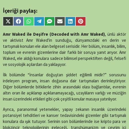
İçeriği paylaş:
Share
Share
Share
Share
Share
Share
Share
Share
on
on
on
on
on
on
on
on
X
Facebook
WhatsApp
Telegram
SMS
Email
LinkedIn
Pinterest
Amr Waked ile Deşifre (Decoded with Amr Waked)
, ünlü aktör
(Twitter)
ve aktivist Amr Waked'in sunduğu, dünyamızdaki en derin ve
tartışmalı konuları ele alan belgesel serisidir. Her bölüm, insanlık, bilim,
toplum ve evrenin gizemlerine dair farklı bir soruya yanıt arıyor. Amr
Waked, ele aldığı konulara sadece bilimsel perspektiften değil, felsefi
ve sosyolojik açılardan da yaklaşıyor.
İlk bölümde “İnsanlar doğuştan şiddet eğilimli midir?” sorusunu
irdeleyen program, insan doğasına dair tartışmaları derinleştiriyor.
Diğer bölümlerde bitkilerle zihin arasındaki olası bağlantılar, evrenin
altın oran ile açıklanıp açıklanamayacağı, uzaylıların varlığı ve müziğin
insan üzerindeki etkileri gibi çok çeşitli konular masaya yatırılıyor.
Ayrıca, paranormal yetenekler, yapay zekanın insanlık üzerindeki
potansiyel tehditleri ve kanser tedavisindeki gizemler gibi tartışmalı
konulara da ışık tutuyor. Serinin son bölümlerinde ise kripto para ve
blokzincir teknolojilerinin geleceği, transhümanizm ve çevrim içi