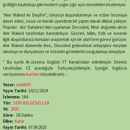
gizliliğin kayboluşu gibi modern çağın çığır açıcı meseleleri inceleniyor.
“Amr Waked ile Deşifre”, izleyiciyi düşündürmeye ve ezber bozmaya
davet eden, cesur ve merak uyandıran bir yapım olarak dikkat çekiyor.
Popüler dizi Dahaleez'den uyarlanan Decoded, Mısır doğumlu aktör
Amr Waked tarafından barındırılıyor. Gösteri, bilim, fizik ve evrenle
ilgili düşündürücü konuları araştırmak için bir platform görevi görüyor.
Amr Waked dümende iken, Decoded geleneksel anlayışlara meydan
okumayı ve dünyamızın ve ötesinin gizemlerini sorgulamayı amaçlıyor.
*
Bu içerik Al-Jazeera English YT Kanalı'ndan edinilmiştir. Sitemiz
tarafından YZ aracılığıyla Türkçeleştirilmiştir. İçeriğin İngilizce
versiyonunu
burdan
izleyebilirsiniz…
Yazar:
semih55
Yayın Tarihi:
10/11/2024
İzlenme:
164
Tür:
SERİ BELGESELLER
Yıl:
2023
Süre:
18 Dakika
Ülke:
Katar
Yayın Tarihi:
07.09.2023