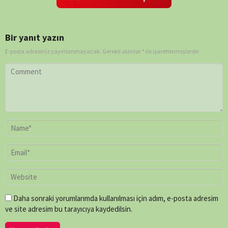
Say
,
Mark
Bridge
,
Bir yanıt yazın
Mike
E-posta adresiniz yayınlanmayacak.
Rowe
Gerekli alanlar
,
*
ile işaretlenmişlerdir
Paul
O'Connor
,
Peter
Chinn
,
Shaun
Trevisick
Daha sonraki yorumlarımda kullanılması için adım, e-posta adresim
ve site adresim bu tarayıcıya kaydedilsin.