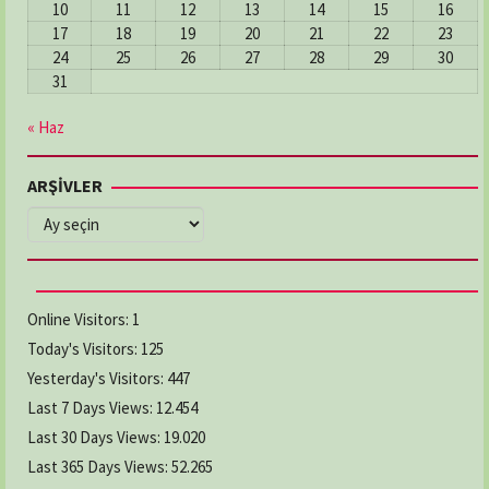
10
11
12
13
14
15
16
17
18
19
20
21
22
23
24
25
26
27
28
29
30
31
« Haz
ARŞİVLER
ARŞİVLER
Online Visitors:
1
Today's Visitors:
125
Yesterday's Visitors:
447
Last 7 Days Views:
12.454
Last 30 Days Views:
19.020
Last 365 Days Views:
52.265