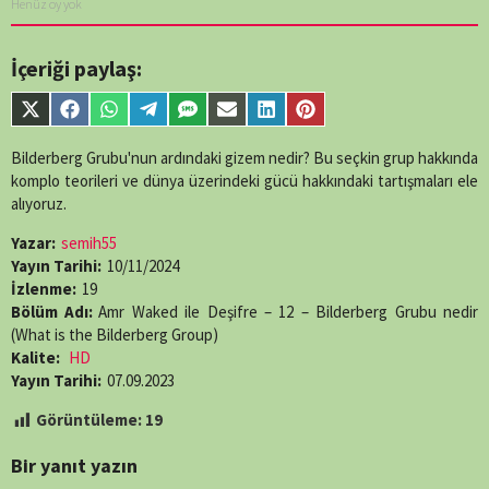
Henüz oy yok
İçeriği paylaş:
Share
Share
Share
Share
Share
Share
Share
Share
on
on
on
on
on
on
on
on
X
Facebook
WhatsApp
Telegram
SMS
Email
LinkedIn
Pinterest
Bilderberg Grubu'nun ardındaki gizem nedir? Bu seçkin grup hakkında
(Twitter)
komplo teorileri ve dünya üzerindeki gücü hakkındaki tartışmaları ele
alıyoruz.
Yazar:
semih55
Yayın Tarihi:
10/11/2024
İzlenme:
19
Bölüm Adı:
Amr Waked ile Deşifre – 12 – Bilderberg Grubu nedir
(What is the Bilderberg Group)
Kalite:
HD
Yayın Tarihi:
07.09.2023
Görüntüleme:
19
Bir yanıt yazın