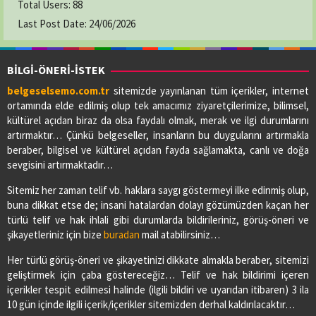
Total Users:
88
Last Post Date:
24/06/2026
BİLGİ-ÖNERİ-İSTEK
belgeselsemo.com.tr
sitemizde yayınlanan tüm içerikler, internet
ortamında elde edilmiş olup tek amacımız ziyaretçilerimize, bilimsel,
kültürel açıdan biraz da olsa faydalı olmak, merak ve ilgi durumlarını
artırmaktır… Çünkü belgeseller, insanların bu duygularını artırmakla
beraber, bilgisel ve kültürel açıdan fayda sağlamakta, canlı ve doğa
sevgisini artırmaktadır…
Sitemiz her zaman telif vb. haklara saygı göstermeyi ilke edinmiş olup,
buna dikkat etse de; insani hatalardan dolayı gözümüzden kaçan her
türlü telif ve hak ihlali gibi durumlarda bildirileriniz, görüş-öneri ve
şikayetleriniz için bize
buradan
mail atabilirsiniz…
Her türlü görüş-öneri ve şikayetinizi dikkate almakla beraber, sitemizi
geliştirmek için çaba göstereceğiz… Telif ve hak bildirimi içeren
içerikler tespit edilmesi halinde (ilgili bildiri ve uyarıdan itibaren) 3 ila
10 gün içinde ilgili içerik/içerikler sitemizden derhal kaldırılacaktır…