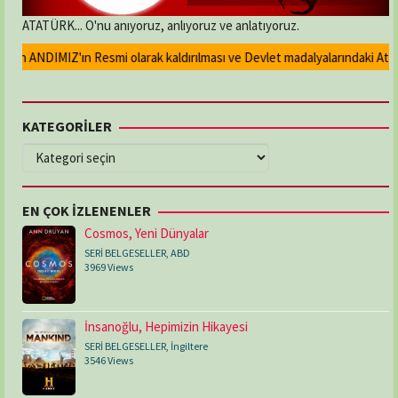
ATATÜRK... O'nu anıyoruz, anlıyoruz ve anlatıyoruz.
an ANDIMIZ'ın Resmi olarak kaldırılması ve Devlet madalyalarındaki Atatür
KATEGORİLER
KATEGORİLER
EN ÇOK İZLENENLER
Cosmos, Yeni Dünyalar
SERİ BELGESELLER
,
ABD
3969 Views
İnsanoğlu, Hepimizin Hikayesi
SERİ BELGESELLER
,
İngiltere
3546 Views