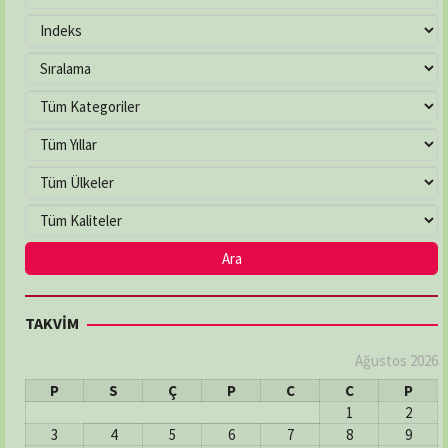
TAKVİM
Ağustos 2026
P
S
Ç
P
C
C
P
1
2
3
4
5
6
7
8
9