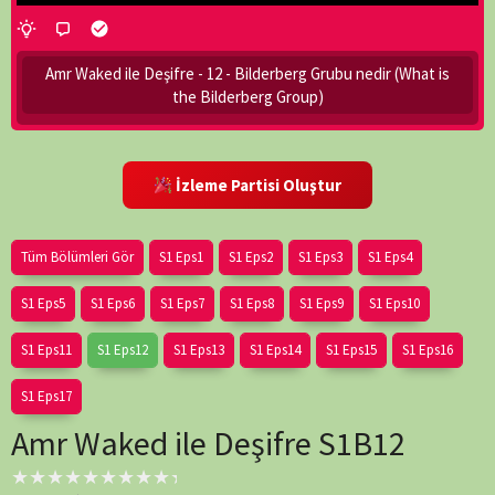
Amr Waked ile Deşifre - 12 - Bilderberg Grubu nedir (What is
the Bilderberg Group)
İzleme Partisi Oluştur
Tüm Bölümleri Gör
S1 Eps1
S1 Eps2
S1 Eps3
S1 Eps4
S1 Eps5
S1 Eps6
S1 Eps7
S1 Eps8
S1 Eps9
S1 Eps10
S1 Eps11
S1 Eps12
S1 Eps13
S1 Eps14
S1 Eps15
S1 Eps16
S1 Eps17
Amr Waked ile Deşifre S1B12