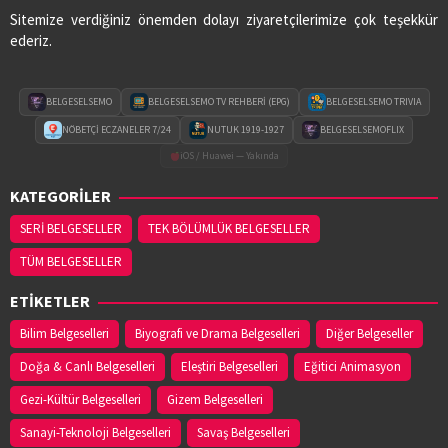
Sitemize verdiğiniz önemden dolayı ziyaretçilerimize çok teşekkür
ederiz.
BELGESELSEMO
BELGESELSEMO TV REHBERİ (EPG)
BELGESELSEMO TRIVIA
NÖBETÇİ ECZANELER 7/24
NUTUK 1919-1927
BELGESELSEMOFLIX
iOS / Huawei — Yakında
KATEGORİLER
SERİ BELGESELLER
TEK BÖLÜMLÜK BELGESELLER
TÜM BELGESELLER
ETİKETLER
Bilim Belgeselleri
Biyografi ve Drama Belgeselleri
Diğer Belgeseller
Doğa & Canlı Belgeselleri
Eleştiri Belgeselleri
Eğitici Animasyon
Gezi-Kültür Belgeselleri
Gizem Belgeselleri
Sanayi-Teknoloji Belgeselleri
Savaş Belgeselleri