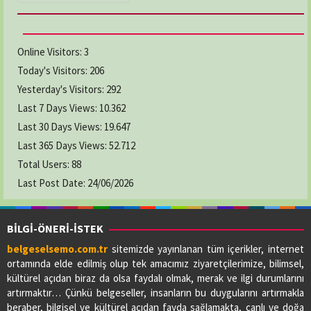
Online Visitors:
3
Today's Visitors:
206
Yesterday's Visitors:
292
Last 7 Days Views:
10.362
Last 30 Days Views:
19.647
Last 365 Days Views:
52.712
Total Users:
88
Last Post Date:
24/06/2026
BİLGİ-ÖNERİ-İSTEK
belgeselsemo.com.tr
sitemizde yayınlanan tüm içerikler, internet
ortamında elde edilmiş olup tek amacımız ziyaretçilerimize, bilimsel,
kültürel açıdan biraz da olsa faydalı olmak, merak ve ilgi durumlarını
artırmaktır… Çünkü belgeseller, insanların bu duygularını artırmakla
beraber, bilgisel ve kültürel açıdan fayda sağlamakta, canlı ve doğa