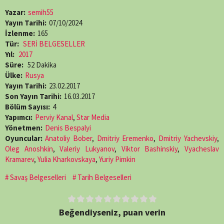
Yazar:
semih55
Yayın Tarihi:
07/10/2024
İzlenme:
165
Tür:
SERİ BELGESELLER
Yıl:
2017
Süre:
52 Dakika
Ülke:
Rusya
Yayın Tarihi:
23.02.2017
Son Yayın Tarihi:
16.03.2017
Bölüm Sayısı:
4
Yapımcı:
Perviy Kanal
,
Star Media
Yönetmen:
Denis Bespalyi
Oyuncular:
Anatoliy Bober
,
Dmitriy Eremenko
,
Dmitriy Yachevskiy
,
Oleg Anoshkin
,
Valeriy Lukyanov
,
Viktor Bashinskiy
,
Vyacheslav
Kramarev
,
Yulia Kharkovskaya
,
Yuriy Pimkin
Savaş Belgeselleri
Tarih Belgeselleri
Beğendiyseniz, puan verin