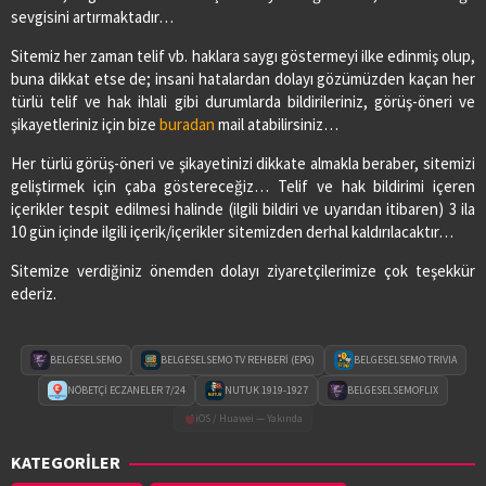
sevgisini artırmaktadır…
Sitemiz her zaman telif vb. haklara saygı göstermeyi ilke edinmiş olup,
buna dikkat etse de; insani hatalardan dolayı gözümüzden kaçan her
türlü telif ve hak ihlali gibi durumlarda bildirileriniz, görüş-öneri ve
şikayetleriniz için bize
buradan
mail atabilirsiniz…
Her türlü görüş-öneri ve şikayetinizi dikkate almakla beraber, sitemizi
geliştirmek için çaba göstereceğiz… Telif ve hak bildirimi içeren
içerikler tespit edilmesi halinde (ilgili bildiri ve uyarıdan itibaren) 3 ila
10 gün içinde ilgili içerik/içerikler sitemizden derhal kaldırılacaktır…
Sitemize verdiğiniz önemden dolayı ziyaretçilerimize çok teşekkür
ederiz.
BELGESELSEMO
BELGESELSEMO TV REHBERİ (EPG)
BELGESELSEMO TRIVIA
NÖBETÇİ ECZANELER 7/24
NUTUK 1919-1927
BELGESELSEMOFLIX
iOS / Huawei — Yakında
KATEGORİLER