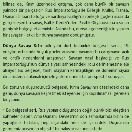
(Twitter)
bilinse de, Kırım üzerindeki çatışma, çok daha büyük bir savaşın
yalnızca bir parçasıdır. Rus İmparatorluğu ile Birleşik Krallık, Fransa,
Osmanlı İmparatorluğu ve Sardinya Krallığı'nın birleşik güçleri arasında
gerçekleşen bu savaş, Baltık Denizi'nden Pasifik Okyanusu'na uzanan
geniş bir bölgeyi etkilemiştir. Aslında bu, dünya egemenliği için yapılan
bir savaştır – etkili bir dünya savaşına dönüşmüştür.
Dünya Savaşı Sıfır
adlı yeni dört bölümlük belgesel serisi, 19.
yüzyılın ortasında büyük güçler arasında yaşanan bu çatışmanın açık
ve örtük nedenlerini araştırıyor. Savaşın nasıl başladığı ve Rus
İmparatorluğu'nun dünya siyasi sahnesindeki rolü derinlemesine ele
alınıyor. Bu belgesel, tarihi olayların karmaşıklığını ve dönemin siyasi
dinamiklerini anlamak için izleyicilere önemli bir perspektif sunuyor.
Bu zorlu ve düşündürücü belgesel, Kırım Savaşı'nın ötesindeki daha
geniş dünya savaşını keşfetmek isteyenler için kaçırılmaması gereken
bir yapım.
*
Bu belgesel seri, Rus yapımı olduğundan doğal olarak bizi eleştiren
sahneler olabilir. Ama Osmanlı Devleti'nin son zamanlarında bizim de
yaptığımız hataları, hep dışarıdaki hem de içimizdeki Düşmanları
görmemiz açısından objektif bir bakış açısı sunmaktadır…