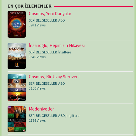
EN ÇOK İZLENENLER
Cosmos, Yeni Dünyalar
SERİ BELGESELLER
,
ABD
3971 Views
İnsanoğlu, Hepimizin Hikayesi
SERİ BELGESELLER
,
İngiltere
3548 Views
Cosmos, Bir Uzay Serüveni
SERİ BELGESELLER
,
ABD
3150 Views
Medeniyetler
SERİ BELGESELLER
,
ABD
,
İngiltere
1756 Views