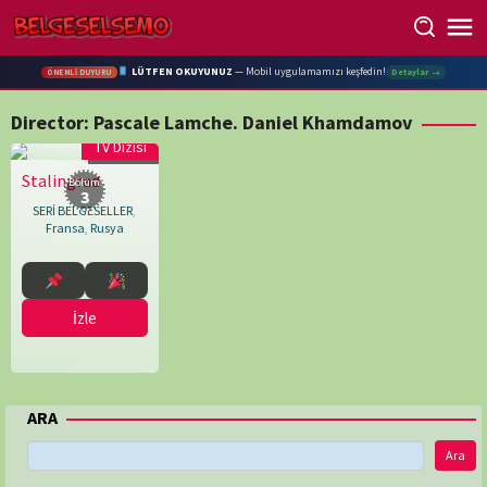
Skip
to
content
LÜTFEN OKUYUNUZ
— Mobil uygulamamızı keşfedin!
Detaylar →
ÖNEMLİ DUYURU
Director:
Pascale Lamche. Daniel Khamdamov
TV Dizisi
50 min
Stalingrad
01.01.2014
Pascale
Bölüm:
3
Lamche.
SERİ BELGESELLER
,
Daniel
Fransa
,
Rusya
Khamdamov
İzle
ARA
Ara