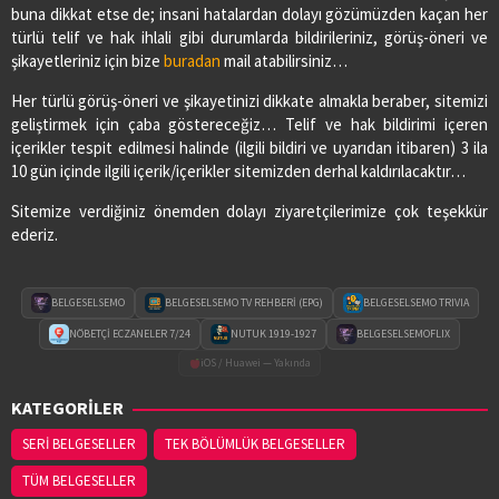
buna dikkat etse de; insani hatalardan dolayı gözümüzden kaçan her
türlü telif ve hak ihlali gibi durumlarda bildirileriniz, görüş-öneri ve
şikayetleriniz için bize
buradan
mail atabilirsiniz…
Her türlü görüş-öneri ve şikayetinizi dikkate almakla beraber, sitemizi
geliştirmek için çaba göstereceğiz… Telif ve hak bildirimi içeren
içerikler tespit edilmesi halinde (ilgili bildiri ve uyarıdan itibaren) 3 ila
10 gün içinde ilgili içerik/içerikler sitemizden derhal kaldırılacaktır…
Sitemize verdiğiniz önemden dolayı ziyaretçilerimize çok teşekkür
ederiz.
BELGESELSEMO
BELGESELSEMO TV REHBERİ (EPG)
BELGESELSEMO TRIVIA
NÖBETÇİ ECZANELER 7/24
NUTUK 1919-1927
BELGESELSEMOFLIX
iOS / Huawei — Yakında
KATEGORİLER
SERİ BELGESELLER
TEK BÖLÜMLÜK BELGESELLER
TÜM BELGESELLER