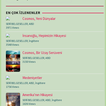
EN ÇOK İZLENENLER
Cosmos, Yeni Dünyalar
SERİ BELGESELLER
,
ABD
3971 Views
İnsanoğlu, Hepimizin Hikayesi
SERİ BELGESELLER
,
İngiltere
3548 Views
Cosmos, Bir Uzay Serüveni
SERİ BELGESELLER
,
ABD
3150 Views
Medeniyetler
SERİ BELGESELLER
,
ABD
,
İngiltere
1756 Views
Amerika’nın Hikayesi
SERİ BELGESELLER
,
ABD
,
İngiltere
1636 Views