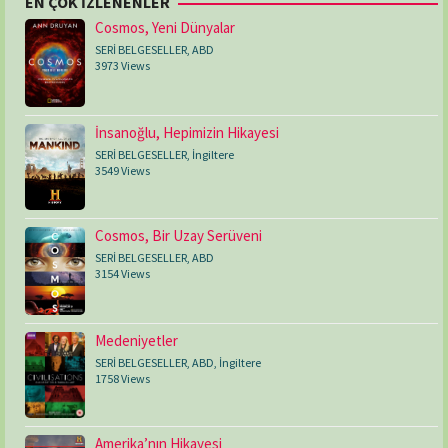
EN ÇOK İZLENENLER
Cosmos, Yeni Dünyalar
SERİ BELGESELLER
,
ABD
3973 Views
İnsanoğlu, Hepimizin Hikayesi
SERİ BELGESELLER
,
İngiltere
3549 Views
Cosmos, Bir Uzay Serüveni
SERİ BELGESELLER
,
ABD
3154 Views
Medeniyetler
SERİ BELGESELLER
,
ABD
,
İngiltere
1758 Views
Amerika’nın Hikayesi