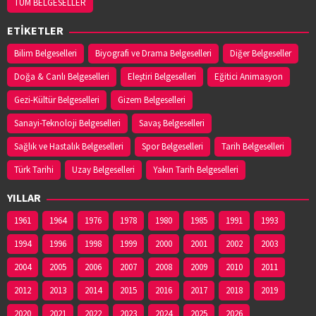
TÜM BELGESELLER
ETİKETLER
Bilim Belgeselleri
Biyografi ve Drama Belgeselleri
Diğer Belgeseller
Doğa & Canlı Belgeselleri
Eleştiri Belgeselleri
Eğitici Animasyon
Gezi-Kültür Belgeselleri
Gizem Belgeselleri
Sanayi-Teknoloji Belgeselleri
Savaş Belgeselleri
Sağlık ve Hastalık Belgeselleri
Spor Belgeselleri
Tarih Belgeselleri
Türk Tarihi
Uzay Belgeselleri
Yakın Tarih Belgeselleri
YILLAR
1961
1964
1976
1978
1980
1985
1991
1993
1994
1996
1998
1999
2000
2001
2002
2003
2004
2005
2006
2007
2008
2009
2010
2011
2012
2013
2014
2015
2016
2017
2018
2019
2020
2021
2022
2023
2024
2025
2026