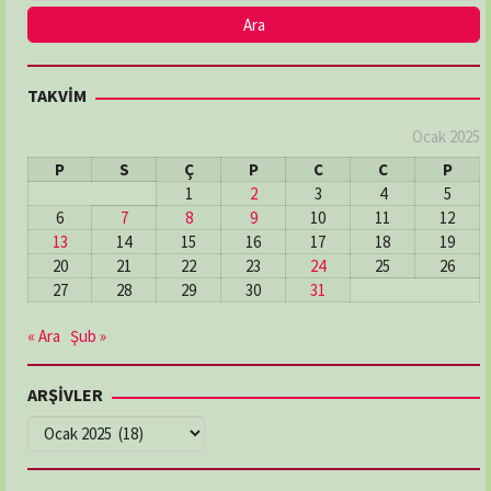
TAKVİM
Ocak 2025
P
S
Ç
P
C
C
P
1
2
3
4
5
6
7
8
9
10
11
12
13
14
15
16
17
18
19
20
21
22
23
24
25
26
27
28
29
30
31
« Ara
Şub »
ARŞİVLER
ARŞİVLER