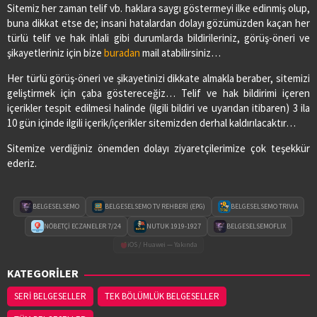
Sitemiz her zaman telif vb. haklara saygı göstermeyi ilke edinmiş olup,
buna dikkat etse de; insani hatalardan dolayı gözümüzden kaçan her
türlü telif ve hak ihlali gibi durumlarda bildirileriniz, görüş-öneri ve
şikayetleriniz için bize
buradan
mail atabilirsiniz…
Her türlü görüş-öneri ve şikayetinizi dikkate almakla beraber, sitemizi
geliştirmek için çaba göstereceğiz… Telif ve hak bildirimi içeren
içerikler tespit edilmesi halinde (ilgili bildiri ve uyarıdan itibaren) 3 ila
10 gün içinde ilgili içerik/içerikler sitemizden derhal kaldırılacaktır…
Sitemize verdiğiniz önemden dolayı ziyaretçilerimize çok teşekkür
ederiz.
BELGESELSEMO
BELGESELSEMO TV REHBERİ (EPG)
BELGESELSEMO TRIVIA
NÖBETÇİ ECZANELER 7/24
NUTUK 1919-1927
BELGESELSEMOFLIX
iOS / Huawei — Yakında
KATEGORİLER
SERİ BELGESELLER
TEK BÖLÜMLÜK BELGESELLER