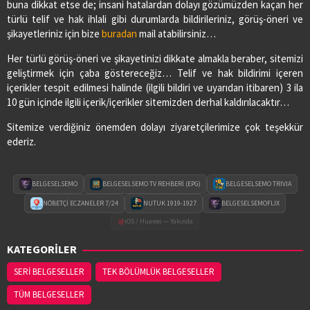
buna dikkat etse de; insani hatalardan dolayı gözümüzden kaçan her
türlü telif ve hak ihlali gibi durumlarda bildirileriniz, görüş-öneri ve
şikayetleriniz için bize
buradan
mail atabilirsiniz…
Her türlü görüş-öneri ve şikayetinizi dikkate almakla beraber, sitemizi
geliştirmek için çaba göstereceğiz… Telif ve hak bildirimi içeren
içerikler tespit edilmesi halinde (ilgili bildiri ve uyarıdan itibaren) 3 ila
10 gün içinde ilgili içerik/içerikler sitemizden derhal kaldırılacaktır…
Sitemize verdiğiniz önemden dolayı ziyaretçilerimize çok teşekkür
ederiz.
BELGESELSEMO
BELGESELSEMO TV REHBERİ (EPG)
BELGESELSEMO TRIVIA
NÖBETÇİ ECZANELER 7/24
NUTUK 1919-1927
BELGESELSEMOFLIX
iOS / Huawei — Yakında
KATEGORİLER
SERİ BELGESELLER
TEK BÖLÜMLÜK BELGESELLER
TÜM BELGESELLER