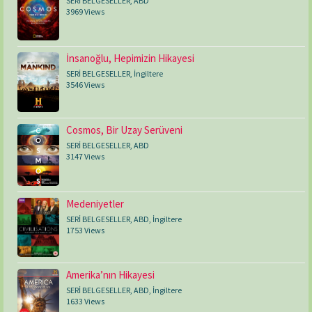
SERİ BELGESELLER
,
ABD
3969 Views
İnsanoğlu, Hepimizin Hikayesi
SERİ BELGESELLER
,
İngiltere
3546 Views
Cosmos, Bir Uzay Serüveni
SERİ BELGESELLER
,
ABD
3147 Views
Medeniyetler
SERİ BELGESELLER
,
ABD
,
İngiltere
1753 Views
Amerika’nın Hikayesi
SERİ BELGESELLER
,
ABD
,
İngiltere
1633 Views