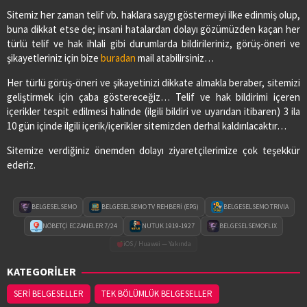
Sitemiz her zaman telif vb. haklara saygı göstermeyi ilke edinmiş olup,
buna dikkat etse de; insani hatalardan dolayı gözümüzden kaçan her
türlü telif ve hak ihlali gibi durumlarda bildirileriniz, görüş-öneri ve
şikayetleriniz için bize
buradan
mail atabilirsiniz…
Her türlü görüş-öneri ve şikayetinizi dikkate almakla beraber, sitemizi
geliştirmek için çaba göstereceğiz… Telif ve hak bildirimi içeren
içerikler tespit edilmesi halinde (ilgili bildiri ve uyarıdan itibaren) 3 ila
10 gün içinde ilgili içerik/içerikler sitemizden derhal kaldırılacaktır…
Sitemize verdiğiniz önemden dolayı ziyaretçilerimize çok teşekkür
ederiz.
BELGESELSEMO
BELGESELSEMO TV REHBERİ (EPG)
BELGESELSEMO TRIVIA
NÖBETÇİ ECZANELER 7/24
NUTUK 1919-1927
BELGESELSEMOFLIX
iOS / Huawei — Yakında
KATEGORİLER
SERİ BELGESELLER
TEK BÖLÜMLÜK BELGESELLER