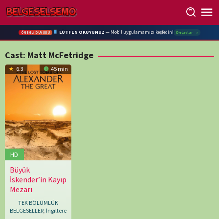
Skip
to
content
LÜTFEN OKUYUNUZ
— Mobil uygulamamızı keşfedin!
Detaylar →
ÖNEMLİ DUYURU
Cast:
Matt McFetridge
6.3
45 min
HD
Büyük
04.03.2019
Duncan
İskender’in Kayıp
Singh
Mezarı
TEK BÖLÜMLÜK
BELGESELLER
,
İngiltere