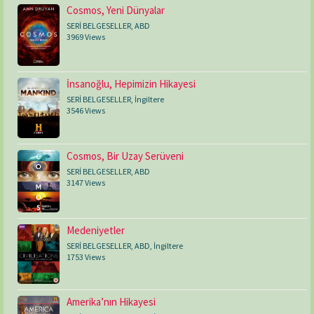
Cosmos, Yeni Dünyalar
SERİ BELGESELLER
,
ABD
3969 Views
İnsanoğlu, Hepimizin Hikayesi
SERİ BELGESELLER
,
İngiltere
3546 Views
Cosmos, Bir Uzay Serüveni
SERİ BELGESELLER
,
ABD
3147 Views
Medeniyetler
SERİ BELGESELLER
,
ABD
,
İngiltere
1753 Views
Amerika’nın Hikayesi