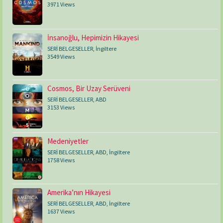
3971 Views
İnsanoğlu, Hepimizin Hikayesi
SERİ BELGESELLER
,
İngiltere
3549 Views
Cosmos, Bir Uzay Serüveni
SERİ BELGESELLER
,
ABD
3153 Views
Medeniyetler
SERİ BELGESELLER
,
ABD
,
İngiltere
1758 Views
Amerika’nın Hikayesi
SERİ BELGESELLER
,
ABD
,
İngiltere
1637 Views