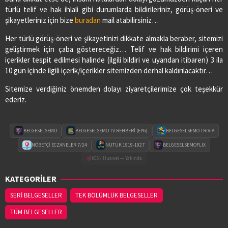
türlü telif ve hak ihlali gibi durumlarda bildirileriniz, görüş-öneri ve
şikayetleriniz için bize
buradan
mail atabilirsiniz…
Her türlü görüş-öneri ve şikayetinizi dikkate almakla beraber, sitemizi
geliştirmek için çaba göstereceğiz… Telif ve hak bildirimi içeren
içerikler tespit edilmesi halinde (ilgili bildiri ve uyarıdan itibaren) 3 ila
10 gün içinde ilgili içerik/içerikler sitemizden derhal kaldırılacaktır…
Sitemize verdiğiniz önemden dolayı ziyaretçilerimize çok teşekkür
ederiz.
BELGESELSEMO
BELGESELSEMO TV REHBERİ (EPG)
BELGESELSEMO TRIVIA
NÖBETÇİ ECZANELER 7/24
NUTUK 1919-1927
BELGESELSEMOFLIX
iOS / Huawei — Yakında
KATEGORİLER
SERİ BELGESELLER
TEK BÖLÜMLÜK BELGESELLER
TÜM BELGESELLER