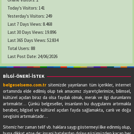
Today's Visitors:
141
Yesterday's Visitors:
249
Last 7 Days Views:
8.468
Last 30 Days Views:
19.896
Last 365 Days Views:
52.834
Total Users:
88
Last Post Date:
24/06/2026
BİLGİ-ÖNERİ-İSTEK
belgeselsemo.com.tr
sitemizde yayınlanan tüm içerikler, internet
ortamında elde edilmiş olup tek amacımız ziyaretçilerimize, bilimsel,
kültürel açıdan biraz da olsa faydalı olmak, merak ve ilgi durumlarını
artırmaktır… Çünkü belgeseller, insanların bu duygularını artırmakla
beraber, bilgisel ve kültürel açıdan fayda sağlamakta, canlı ve doğa
sevgisini artırmaktadır…
Sitemiz her zaman telif vb. haklara saygı göstermeyi ilke edinmiş olup,
buna dikkat etse de; insani hatalardan dolayı gözümüzden kaçan her