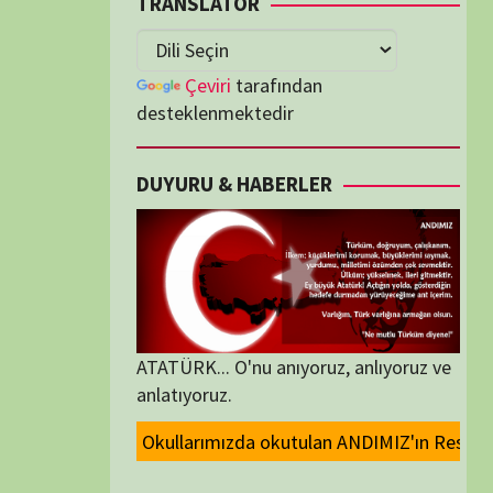
lenmektedir
U & HABERLER
... O'nu anıyoruz, anlıyoruz ve
oruz.
da okutulan ANDIMIZ'ın Resmi olarak kaldırılması ve Devlet madalyalarınd
ORİLER
ORİLER
K İZLENENLER