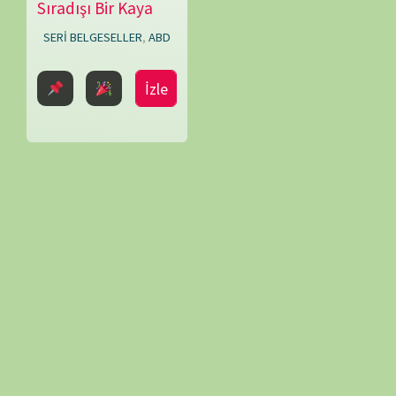
İzle
Graham
Booth
,
Nat
Sharman
,
Nic
Stacey
,
Nick
Shoolingin-
Jordan