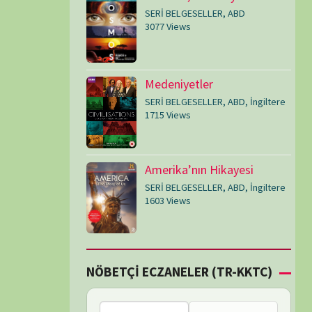
SERİ BELGESELLER
,
ABD
,
İngiltere
1603 Views
Çİ ECZANELER (TR-KKTC)
Bu bölgede nöbetçi
eczane bulunamadı.