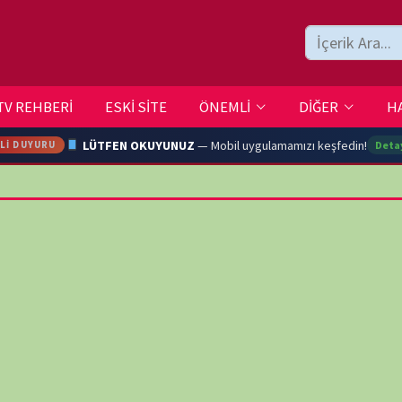
ESKİ SİTE
ÖNEMLİ
DİĞER
HAKKIMIZDA
İLETİŞİM
LÜTFEN OKUYUNUZ
— Mobil uygulamamızı keşfedin!
Detaylar →
ARA
YOUTU
TRAN
Ç