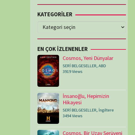
Cosmos, Yeni Dünyalar
SERİ BELGESELLER
,
ABD
3919 Views
İnsanoğlu, Hepimizin
Hikayesi
SERİ BELGESELLER
,
İngiltere
3494 Views
Cosmos, Bir Uzay Serüveni
SERİ BELGESELLER
,
ABD
3077 Views
Medeniyetler
SERİ BELGESELLER
,
ABD
,
İngiltere
1715 Views
Amerika’nın Hikayesi