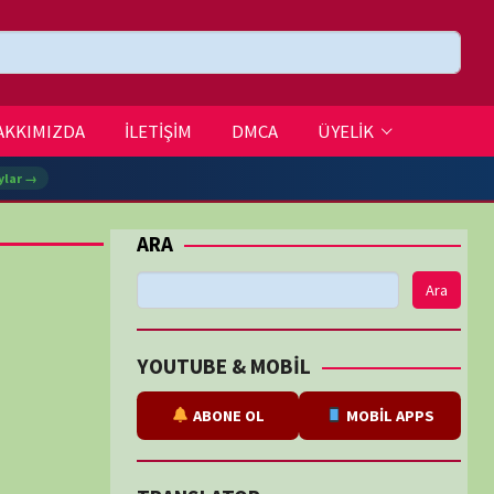
DMCA
ÜYELİK
Ara
BE & MOBİL
ABONE OL
MOBİL APPS
SLATOR
eviri
tarafından