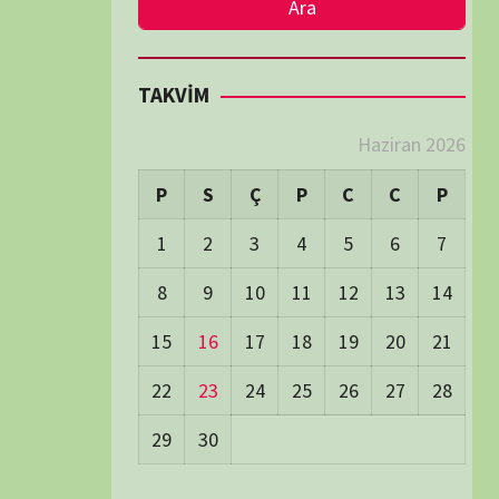
LER
Visitors:
0
 Visitors:
11
ay's Visitors:
63
Days Views:
1.367
0 Days Views:
6.012
65 Days Views:
40.032
Users:
80
ost Date:
24/06/2026
TÜM BELGESELLER