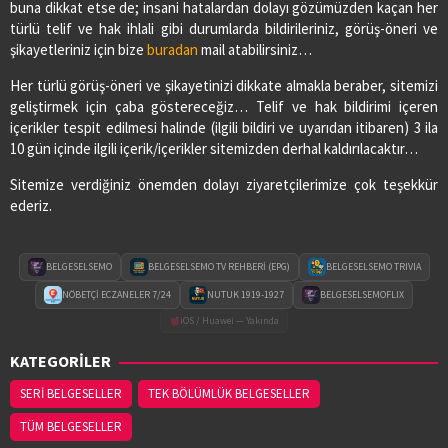
buna dikkat etse de; insani hatalardan dolayı gözümüzden kaçan her
türlü telif ve hak ihlali gibi durumlarda bildirileriniz, görüş-öneri ve
şikayetleriniz için bize
buradan
mail atabilirsiniz…
Her türlü görüş-öneri ve şikayetinizi dikkate almakla beraber, sitemizi
geliştirmek için çaba göstereceğiz… Telif ve hak bildirimi içeren
içerikler tespit edilmesi halinde (ilgili bildiri ve uyarıdan itibaren) 3 ila
10 gün içinde ilgili içerik/içerikler sitemizden derhal kaldırılacaktır…
Sitemize verdiğiniz önemden dolayı ziyaretçilerimize çok teşekkür
ederiz.
BELGESELSEMO
BELGESELSEMO TV REHBERİ (EPG)
BELGESELSEMO TRIVIA
NÖBETÇİ ECZANELER 7/24
NUTUK 1919-1927
BELGESELSEMOFLIX
iOS / Huawei — Yakında
KATEGORİLER
SERİ BELGESELLER
TEK BÖLÜMLÜK BELGESELLER
TÜM BELGESELLER