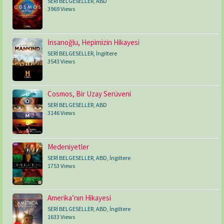
SERİ BELGESELLER
,
ABD
3969 Views
İnsanoğlu, Hepimizin Hikayesi
SERİ BELGESELLER
,
İngiltere
3543 Views
Cosmos, Bir Uzay Serüveni
SERİ BELGESELLER
,
ABD
3146 Views
Medeniyetler
SERİ BELGESELLER
,
ABD
,
İngiltere
1753 Views
Amerika’nın Hikayesi
SERİ BELGESELLER
,
ABD
,
İngiltere
1633 Views