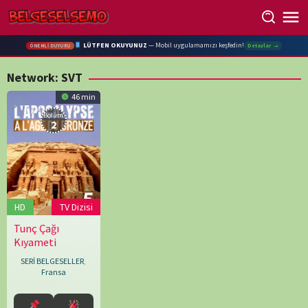
Skip
to
content
LÜTFEN OKUYUNUZ
— Mobil uygulamamızı keşfedin!
Detaylar →
ÖNEMLİ DUYURU
Network:
SVT
46 min
Bölüm:
2
HD
TV Dizisi
Tunç Çağı
29.06.2023
Katie
Kıyameti
Reisz
SERİ BELGESELLER
,
Fransa