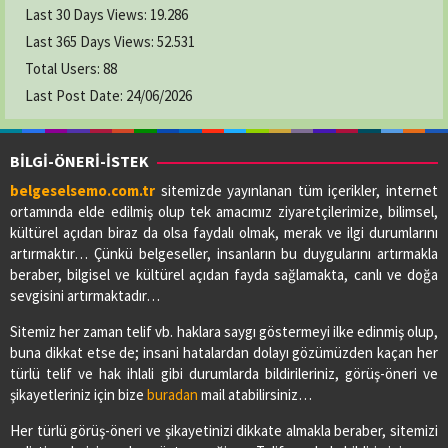
Last 30 Days Views:
19.286
Last 365 Days Views:
52.531
Total Users:
88
Last Post Date:
24/06/2026
BİLGİ-ÖNERİ-İSTEK
belgeselsemo.com.tr
sitemizde yayınlanan tüm içerikler, internet
ortamında elde edilmiş olup tek amacımız ziyaretçilerimize, bilimsel,
kültürel açıdan biraz da olsa faydalı olmak, merak ve ilgi durumlarını
artırmaktır… Çünkü belgeseller, insanların bu duygularını artırmakla
beraber, bilgisel ve kültürel açıdan fayda sağlamakta, canlı ve doğa
sevgisini artırmaktadır…
Sitemiz her zaman telif vb. haklara saygı göstermeyi ilke edinmiş olup,
buna dikkat etse de; insani hatalardan dolayı gözümüzden kaçan her
türlü telif ve hak ihlali gibi durumlarda bildirileriniz, görüş-öneri ve
şikayetleriniz için bize
buradan
mail atabilirsiniz…
Her türlü görüş-öneri ve şikayetinizi dikkate almakla beraber, sitemizi