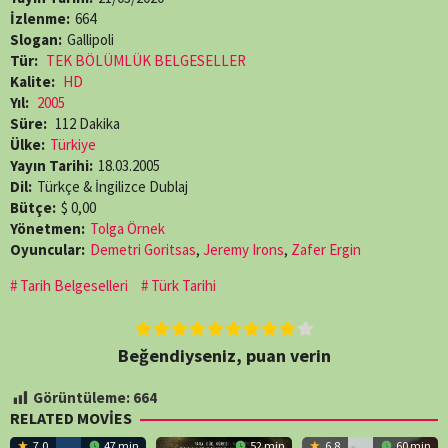
İzlenme:
664
Slogan:
Gallipoli
Tür:
TEK BÖLÜMLÜK BELGESELLER
Kalite:
HD
Yıl:
2005
Süre:
112 Dakika
Ülke:
Türkiye
Yayın Tarihi:
18.03.2005
Dil:
Türkçe & İngilizce Dublaj
Bütçe:
$ 0,00
Yönetmen:
Tolga Örnek
Oyuncular:
Demetri Goritsas
,
Jeremy Irons
,
Zafer Ergin
Tarih Belgeselleri
Türk Tarihi
Beğendiyseniz, puan verin
Görüntüleme:
664
RELATED MOVIES
7.0
47 min
52 min
6.8
60 min