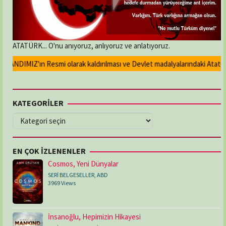
ATATÜRK... O'nu anıyoruz, anlıyoruz ve anlatıyoruz.
NDIMIZ'ın Resmi olarak kaldırılması ve Devlet madalyalarındaki Atatürk ka
KATEGORİLER
KATEGORİLER
EN ÇOK İZLENENLER
Cosmos, Yeni Dünyalar
SERİ BELGESELLER
,
ABD
3969 Views
İnsanoğlu, Hepimizin Hikayesi