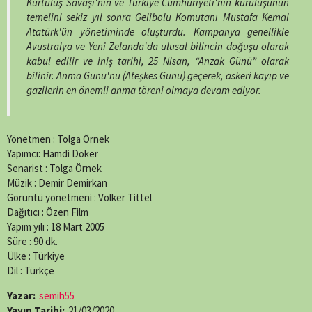
Kurtuluş Savaşı'nın ve Türkiye Cumhuriyeti'nin kuruluşunun
temelini sekiz yıl sonra Gelibolu Komutanı Mustafa Kemal
Atatürk'ün yönetiminde oluşturdu. Kampanya genellikle
Avustralya ve Yeni Zelanda'da ulusal bilincin doğuşu olarak
kabul edilir ve iniş tarihi, 25 Nisan, “Anzak Günü” olarak
bilinir. Anma Günü'nü (Ateşkes Günü) geçerek, askeri kayıp ve
gazilerin en önemli anma töreni olmaya devam ediyor.
Yönetmen : Tolga Örnek
Yapımcı: Hamdi Döker
Senarist : Tolga Örnek
Müzik : Demir Demirkan
Görüntü yönetmeni : Volker Tittel
Dağıtıcı : Özen Film
Yapım yılı : 18 Mart 2005
Süre : 90 dk.
Ülke : Türkiye
Dil : Türkçe
Yazar:
semih55
Yayın Tarihi:
21/03/2020