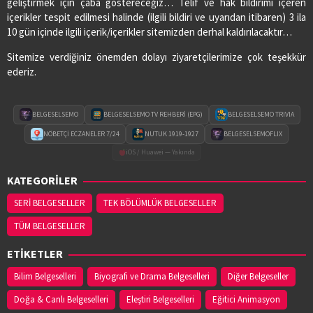
geliştirmek için çaba göstereceğiz… Telif ve hak bildirimi içeren
içerikler tespit edilmesi halinde (ilgili bildiri ve uyarıdan itibaren) 3 ila
10 gün içinde ilgili içerik/içerikler sitemizden derhal kaldırılacaktır…
Sitemize verdiğiniz önemden dolayı ziyaretçilerimize çok teşekkür
ederiz.
BELGESELSEMO
BELGESELSEMO TV REHBERİ (EPG)
BELGESELSEMO TRIVIA
NÖBETÇİ ECZANELER 7/24
NUTUK 1919-1927
BELGESELSEMOFLIX
iOS / Huawei — Yakında
KATEGORİLER
SERİ BELGESELLER
TEK BÖLÜMLÜK BELGESELLER
TÜM BELGESELLER
ETİKETLER
Bilim Belgeselleri
Biyografi ve Drama Belgeselleri
Diğer Belgeseller
Doğa & Canlı Belgeselleri
Eleştiri Belgeselleri
Eğitici Animasyon