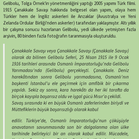
X
Facebook
WhatsApp
Telegram
SMS
Email
LinkedIn
Pinterest
Gelibolu, Tolga Örnek'in yönetmenliğini yaptığı 2005 yapımı Türk filmi.
(Twitter)
1915 Çanakkale Savaşı hakkında belgesel olan yapım, olaya hem
Türkler hem de İngiliz askerleri ile Anzaklar (Avustralya ve Yeni
Zelanda Ordular Birliği'nden askerler) tarafından yaklaşmıştır. Altı yıllık
bir çalışma sonucu hazırlanan Gelibolu, yedi ülkede yetmişten fazla
arşivin, 80 binden fazla fotoğrafın taranmasıyla oluşturuldu.
Çanakkale Savaşı veya Çanakkale Savaşı (Çanakkale Savaşı)
olarak da bilinen Gelibolu Seferi, 25 Nisan 1915 ile 9 Ocak
1916 tarihleri arasında Osmanlı İmparatorluğu'nda Gelibolu
Yarımadası'nda (Gelibolu) gerçekleşti. Çanakkale. Deniz
harekâtından sonra Gelibolu yarımadasına, Osmanlı'nın
başkenti İstanbul'u ele geçirmek için amfibik bir çıkarma
yapıldı. Sekiz ay sonra, kara harekâtı da her iki tarafta da
birçok kayıpla başarısız oldu ve işgal gücü Mısır'a çekildi.
Savaş sırasında ki en büyük Osmanlı zaferlerinden biriydi ve
Müttefiklerin büyük başarısızlığı olarak kabul
edilir. Türkiye'de, Osmanlı İmparatorluğu'nun çöküşüyle
anavatanın savunmasında son bir dalgalanma olan ülke
tarihinde belirleyici bir an olarak kabul edilir. Mücadele,