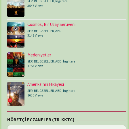
SERİ BELGESELLER
,
İngiltere
3547 Views
Cosmos, Bir Uzay Serüveni
SERİ BELGESELLER
,
ABD
3148 Views
Medeniyetler
SERİ BELGESELLER
,
ABD
,
İngiltere
1753 Views
Amerika’nın Hikayesi
SERİ BELGESELLER
,
ABD
,
İngiltere
1635 Views
NÖBETÇİ ECZANELER (TR-KKTC)