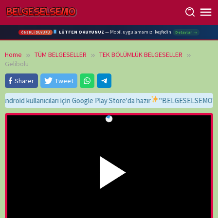
Skip
to
content
LÜTFEN OKUYUNUZ
— Mobil uygulamamızı keşfedin!
Detaylar →
ÖNEMLİ DUYURU
Home
TÜM BELGESELLER
TEK BÖLÜMLÜK BELGESELLER
Gelibolu
Sharer
Tweet
 kullanıcıları için Google Play Store'da hazır
"BELGESELSEMO" yaz, bul