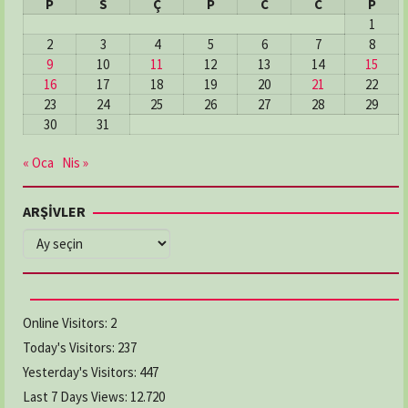
P
S
Ç
P
C
C
P
1
2
3
4
5
6
7
8
9
10
11
12
13
14
15
16
17
18
19
20
21
22
23
24
25
26
27
28
29
30
31
« Oca
Nis »
ARŞİVLER
ARŞİVLER
Online Visitors:
2
Today's Visitors:
237
Yesterday's Visitors:
447
Last 7 Days Views:
12.720