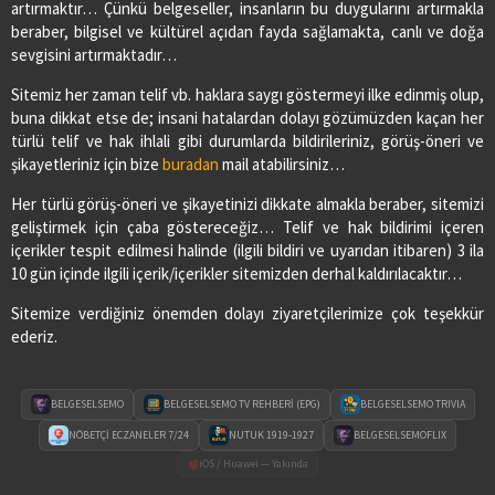
artırmaktır… Çünkü belgeseller, insanların bu duygularını artırmakla
beraber, bilgisel ve kültürel açıdan fayda sağlamakta, canlı ve doğa
sevgisini artırmaktadır…
Sitemiz her zaman telif vb. haklara saygı göstermeyi ilke edinmiş olup,
buna dikkat etse de; insani hatalardan dolayı gözümüzden kaçan her
türlü telif ve hak ihlali gibi durumlarda bildirileriniz, görüş-öneri ve
şikayetleriniz için bize
buradan
mail atabilirsiniz…
Her türlü görüş-öneri ve şikayetinizi dikkate almakla beraber, sitemizi
geliştirmek için çaba göstereceğiz… Telif ve hak bildirimi içeren
içerikler tespit edilmesi halinde (ilgili bildiri ve uyarıdan itibaren) 3 ila
10 gün içinde ilgili içerik/içerikler sitemizden derhal kaldırılacaktır…
Sitemize verdiğiniz önemden dolayı ziyaretçilerimize çok teşekkür
ederiz.
BELGESELSEMO
BELGESELSEMO TV REHBERİ (EPG)
BELGESELSEMO TRIVIA
NÖBETÇİ ECZANELER 7/24
NUTUK 1919-1927
BELGESELSEMOFLIX
iOS / Huawei — Yakında