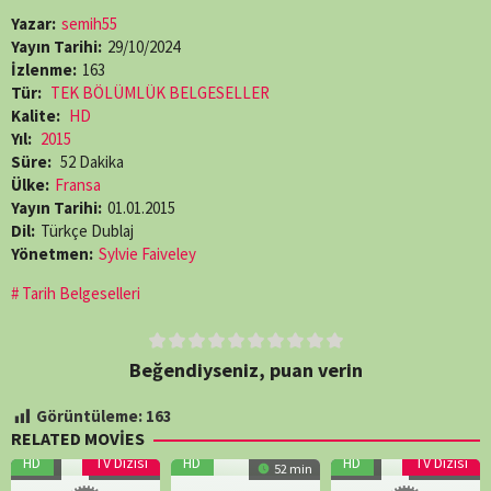
Yazar:
semih55
Yayın Tarihi:
29/10/2024
İzlenme:
163
Tür:
TEK BÖLÜMLÜK BELGESELLER
Kalite:
HD
Yıl:
2015
Süre:
52 Dakika
Ülke:
Fransa
Yayın Tarihi:
01.01.2015
Dil:
Türkçe Dublaj
Yönetmen:
Sylvie Faiveley
Tarih Belgeselleri
Beğendiyseniz, puan verin
Görüntüleme:
163
RELATED MOVIES
HD
TV Dizisi
HD
HD
TV Dizisi
7.0
47 min
52 min
6.8
60 min