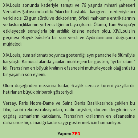
XIV.Louis sonunda kaderiyle tanıştı ve 76 yaşında mimari şaheseri
Versailles Şatosu'nda öldü. Yıkıcı bir hastalık – kangren – nedeniyle acı
verici acısı 23 gün sürdü ve doktorların, öfkeli mahkeme entrikalarının
ve kıskançlıklarının yetersizliğini ortaya çıkardı. Ölümü, tüm Avrupa'yı
etkileyecek sonuçlarla bir ardıllık krizine neden oldu. XIV.Louis'in
geçmesi Büyük Siècle'a bir son verdi ve Aydınlanmanın doğuşunu
müjdeledi.
XIV.Louis, tüm saltanatı boyunca gösterdiği aynı panache ile ölümüyle
karşılaştı. Kamusal alanda yapılan muhteşem bir gösteri, ‘iyi bir ölüm ’
idi. Fransa'nın en büyük kralının efsanesini mühürleyecek olağanüstü
bir yaşamın son eylemi.
Ölüm döşeğinden mezarına kadar, 6 aylık cenaze töreni yüzyıllardır
hatırlanan büyük bir barok gösteriydi.
Versay, Paris Notre-Dame ve Saint Denis Bazilikası'nda çekilen bu
film, tarihi rekonstrüksiyonları, nadir arşivleri, dönem dergilerini ve
çağdaş uzmanların katkılarını, Fransa'nın krallarının en efsanesine
daha önce hiç olmadığı kadar saygı göstermek için harmanlıyor.
Yapım:
ZED