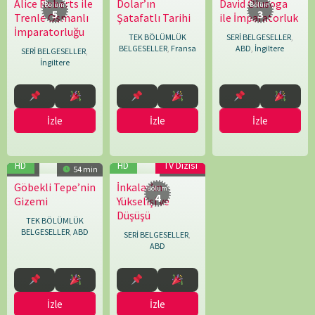
Alice Roberts ile
Dolar’ın
David Olusoga
01.09.2024
Jonathan
01.01.2008
Alain
04.08.2025
Francis
Bölüm:
Bölüm:
5
3
Trenle Osmanlı
Şatafatlı Tarihi
ile İmparatorluk
Stow
,
Lasfargues
Welch
İmparatorluğu
Paul
TEK BÖLÜMLÜK
SERİ BELGESELLER
,
Crompton
BELGESELLER
,
Fransa
ABD
,
İngiltere
SERİ BELGESELLER
,
İngiltere
İzle
İzle
İzle
HD
HD
TV Dizisi
7.1
54 min
44 min
Göbekli Tepe’nin
İnkalar’ın
25.02.2026
Simon
14.12.2025
Thibaud
Bölüm:
4
Gizemi
Yükselişi ve
Rawles
Marchand
Düşüşü
TEK BÖLÜMLÜK
BELGESELLER
,
ABD
SERİ BELGESELLER
,
ABD
İzle
İzle