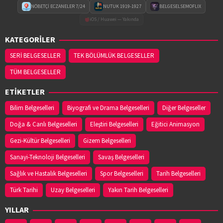
NÖBETÇİ ECZANELER 7/24
NUTUK 1919-1927
BELGESELSEMOFLIX
iOS / Huawei — Yakında
KATEGORİLER
SERİ BELGESELLER
TEK BÖLÜMLÜK BELGESELLER
TÜM BELGESELLER
ETİKETLER
Bilim Belgeselleri
Biyografi ve Drama Belgeselleri
Diğer Belgeseller
Doğa & Canlı Belgeselleri
Eleştiri Belgeselleri
Eğitici Animasyon
Gezi-Kültür Belgeselleri
Gizem Belgeselleri
Sanayi-Teknoloji Belgeselleri
Savaş Belgeselleri
Sağlık ve Hastalık Belgeselleri
Spor Belgeselleri
Tarih Belgeselleri
Türk Tarihi
Uzay Belgeselleri
Yakın Tarih Belgeselleri
YILLAR