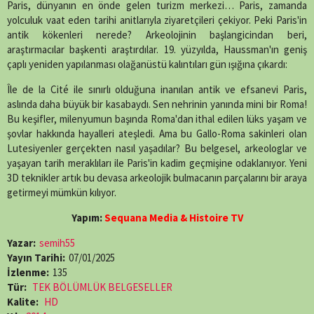
X
Facebook
WhatsApp
Telegram
SMS
Email
LinkedIn
Pinterest
Paris, dünyanın en önde gelen turizm merkezi… Paris, zamanda
(Twitter)
yolculuk vaat eden tarihi anitlarıyla ziyaretçileri çekiyor. Peki Paris'in
antik kökenleri nerede? Arkeolojinin başlangicindan beri,
araştırmacılar başkenti araştırdılar. 19. yüzyılda, Haussman'ın geniş
çaplı yeniden yapılanması olağanüstü kalıntıları gün ışığına çıkardı:
Île de la Cité ile sınırlı olduğuna inanılan antik ve efsanevi Paris,
aslında daha büyük bir kasabaydı. Sen nehrinin yanında mini bir Roma!
Bu keşifler, milenyumun başında Roma'dan ithal edilen lüks yaşam ve
şovlar hakkında hayalleri ateşledi. Ama bu Gallo-Roma sakinleri olan
Lutesiyenler gerçekten nasıl yaşadılar? Bu belgesel, arkeologlar ve
yaşayan tarih meraklıları ile Paris'in kadim geçmişine odaklanıyor. Yeni
3D teknikler artık bu devasa arkeolojik bulmacanın parçalarını bir araya
getirmeyi mümkün kılıyor.
Yapım:
Sequana Media & Histoire TV
Yazar:
semih55
Yayın Tarihi:
07/01/2025
İzlenme:
135
Tür:
TEK BÖLÜMLÜK BELGESELLER
Kalite:
HD