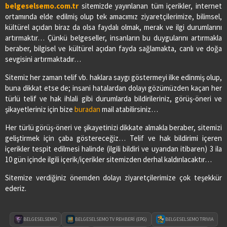
belgeselsemo.com.tr
sitemizde yayınlanan tüm içerikler, internet
ortamında elde edilmiş olup tek amacımız ziyaretçilerimize, bilimsel,
kültürel açıdan biraz da olsa faydalı olmak, merak ve ilgi durumlarını
artırmaktır… Çünkü belgeseller, insanların bu duygularını artırmakla
beraber, bilgisel ve kültürel açıdan fayda sağlamakta, canlı ve doğa
sevgisini artırmaktadır…
Sitemiz her zaman telif vb. haklara saygı göstermeyi ilke edinmiş olup,
buna dikkat etse de; insani hatalardan dolayı gözümüzden kaçan her
türlü telif ve hak ihlali gibi durumlarda bildirileriniz, görüş-öneri ve
şikayetleriniz için bize
buradan
mail atabilirsiniz…
Her türlü görüş-öneri ve şikayetinizi dikkate almakla beraber, sitemizi
geliştirmek için çaba göstereceğiz… Telif ve hak bildirimi içeren
içerikler tespit edilmesi halinde (ilgili bildiri ve uyarıdan itibaren) 3 ila
10 gün içinde ilgili içerik/içerikler sitemizden derhal kaldırılacaktır…
Sitemize verdiğiniz önemden dolayı ziyaretçilerimize çok teşekkür
ederiz.
BELGESELSEMO
BELGESELSEMO TV REHBERİ (EPG)
BELGESELSEMO TRIVIA