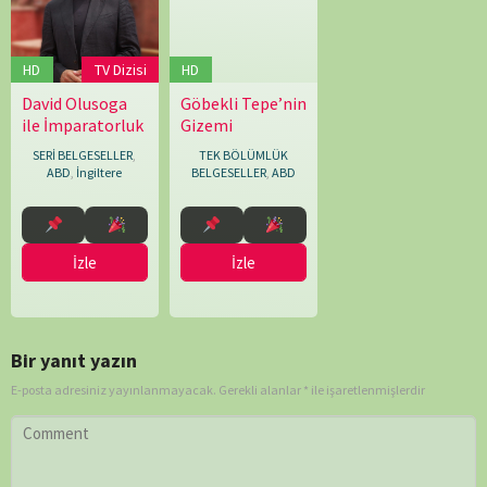
HD
TV Dizisi
HD
David Olusoga
Göbekli Tepe’nin
04.08.2025
Francis
25.02.2026
Simon
ile İmparatorluk
Gizemi
Welch
Rawles
SERİ BELGESELLER
,
TEK BÖLÜMLÜK
ABD
,
İngiltere
BELGESELLER
,
ABD
İzle
İzle
Bir yanıt yazın
E-posta adresiniz yayınlanmayacak.
Gerekli alanlar
*
ile işaretlenmişlerdir