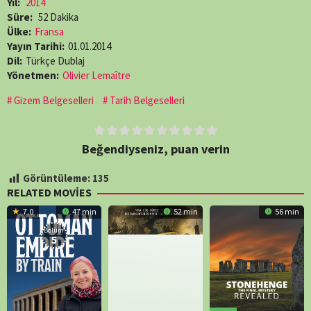
Yıl:
2014
Süre:
52 Dakika
Ülke:
Fransa
Yayın Tarihi:
01.01.2014
Dil:
Türkçe Dublaj
Yönetmen:
Olivier Lemaître
Gizem Belgeselleri
Tarih Belgeselleri
Beğendiyseniz, puan verin
Görüntüleme:
135
RELATED MOVIES
7.0
47 min
52 min
56 min
Bölüm:
5