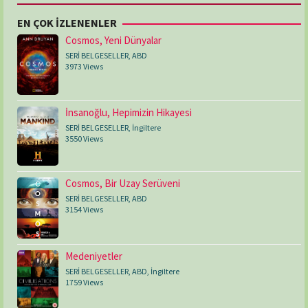
EN ÇOK İZLENENLER
Cosmos, Yeni Dünyalar
SERİ BELGESELLER
,
ABD
3973 Views
İnsanoğlu, Hepimizin Hikayesi
SERİ BELGESELLER
,
İngiltere
3550 Views
Cosmos, Bir Uzay Serüveni
SERİ BELGESELLER
,
ABD
3154 Views
Medeniyetler
SERİ BELGESELLER
,
ABD
,
İngiltere
1759 Views