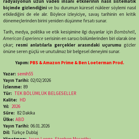
radyasyonun uzun vadeli insani etkilerinin nasıl sistematik
biçimde gizlendiğini
ve bu durumun küresel nükleer söylemi nasıl
etkilediğini de ele alır. Böylece izleyiciye, savaş tarihinin en kritik
dönemeçlerinden birini yeniden düşünme fırsatı sunar.
Tarih, medya, politika ve etik kesişimine ilgi duyanlar için
Bombshell
,
American Experience
serisinin en sarsıcı bölümlerinden biri olarak öne
çıkar;
resmi anlatılarla gerçekler arasındaki uçurumu
gözler
önüne seren güçlü ve unutulmaz bir belgesel deneyimi sunar.
Yapım:
PBS & Amazon Prime & Ben Loeterman Prod.
Yazar:
semih55
Yayın Tarihi:
02/02/2026
İzlenme:
89
Tür:
TEK BÖLÜMLÜK BELGESELLER
Kalite:
HD
Yıl:
2026
Süre:
82 Dakika
Ülke:
ABD
Yayın Tarihi:
06.01.2026
Dil:
Türkçe Dublaj
Yönetmen:
Jason Longo
,
Stephen Mccarthy