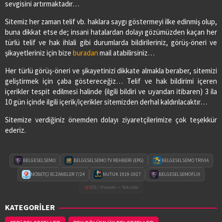
sevgisini artırmaktadır…
Sitemiz her zaman telif vb. haklara saygı göstermeyi ilke edinmiş olup,
buna dikkat etse de; insani hatalardan dolayı gözümüzden kaçan her
türlü telif ve hak ihlali gibi durumlarda bildirileriniz, görüş-öneri ve
şikayetleriniz için bize
buradan
mail atabilirsiniz…
Her türlü görüş-öneri ve şikayetinizi dikkate almakla beraber, sitemizi
geliştirmek için çaba göstereceğiz… Telif ve hak bildirimi içeren
içerikler tespit edilmesi halinde (ilgili bildiri ve uyarıdan itibaren) 3 ila
10 gün içinde ilgili içerik/içerikler sitemizden derhal kaldırılacaktır…
Sitemize verdiğiniz önemden dolayı ziyaretçilerimize çok teşekkür
ederiz.
BELGESELSEMO
BELGESELSEMO TV REHBERİ (EPG)
BELGESELSEMO TRIVIA
NÖBETÇİ ECZANELER 7/24
NUTUK 1919-1927
BELGESELSEMOFLIX
iOS / Huawei — Yakında
KATEGORİLER