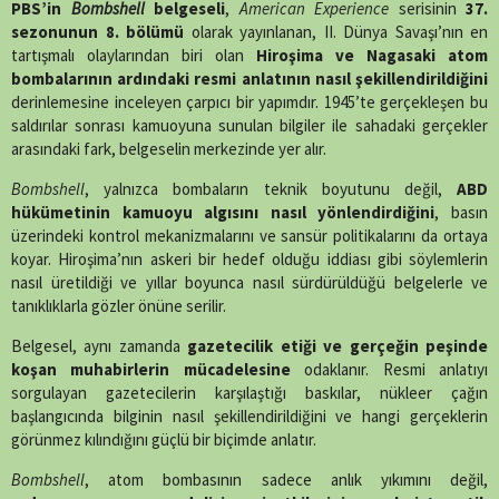
X
Facebook
WhatsApp
Telegram
SMS
Email
LinkedIn
Pinterest
PBS’in
Bombshell
belgeseli
,
American Experience
serisinin
37.
(Twitter)
sezonunun 8. bölümü
olarak yayınlanan, II. Dünya Savaşı’nın en
tartışmalı olaylarından biri olan
Hiroşima ve Nagasaki atom
bombalarının ardındaki resmi anlatının nasıl şekillendirildiğini
derinlemesine inceleyen çarpıcı bir yapımdır. 1945’te gerçekleşen bu
saldırılar sonrası kamuoyuna sunulan bilgiler ile sahadaki gerçekler
arasındaki fark, belgeselin merkezinde yer alır.
Bombshell
, yalnızca bombaların teknik boyutunu değil,
ABD
hükümetinin kamuoyu algısını nasıl yönlendirdiğini
, basın
üzerindeki kontrol mekanizmalarını ve sansür politikalarını da ortaya
koyar. Hiroşima’nın askeri bir hedef olduğu iddiası gibi söylemlerin
nasıl üretildiği ve yıllar boyunca nasıl sürdürüldüğü belgelerle ve
tanıklıklarla gözler önüne serilir.
Belgesel, aynı zamanda
gazetecilik etiği ve gerçeğin peşinde
koşan muhabirlerin mücadelesine
odaklanır. Resmi anlatıyı
sorgulayan gazetecilerin karşılaştığı baskılar, nükleer çağın
başlangıcında bilginin nasıl şekillendirildiğini ve hangi gerçeklerin
görünmez kılındığını güçlü bir biçimde anlatır.
Bombshell
, atom bombasının sadece anlık yıkımını değil,