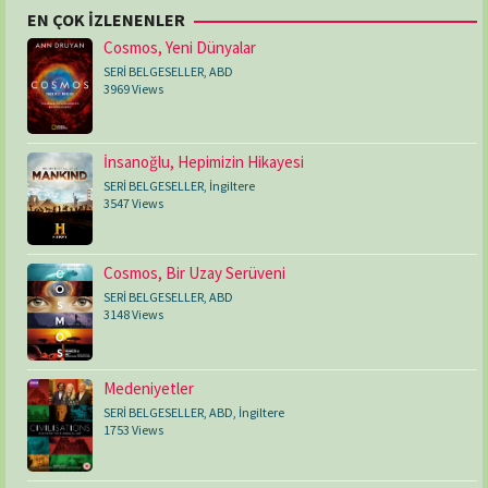
EN ÇOK İZLENENLER
Cosmos, Yeni Dünyalar
SERİ BELGESELLER
,
ABD
3969 Views
İnsanoğlu, Hepimizin Hikayesi
SERİ BELGESELLER
,
İngiltere
3547 Views
Cosmos, Bir Uzay Serüveni
SERİ BELGESELLER
,
ABD
3148 Views
Medeniyetler
SERİ BELGESELLER
,
ABD
,
İngiltere
1753 Views