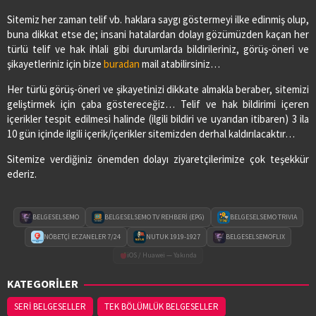
Sitemiz her zaman telif vb. haklara saygı göstermeyi ilke edinmiş olup,
buna dikkat etse de; insani hatalardan dolayı gözümüzden kaçan her
türlü telif ve hak ihlali gibi durumlarda bildirileriniz, görüş-öneri ve
şikayetleriniz için bize
buradan
mail atabilirsiniz…
Her türlü görüş-öneri ve şikayetinizi dikkate almakla beraber, sitemizi
geliştirmek için çaba göstereceğiz… Telif ve hak bildirimi içeren
içerikler tespit edilmesi halinde (ilgili bildiri ve uyarıdan itibaren) 3 ila
10 gün içinde ilgili içerik/içerikler sitemizden derhal kaldırılacaktır…
Sitemize verdiğiniz önemden dolayı ziyaretçilerimize çok teşekkür
ederiz.
BELGESELSEMO
BELGESELSEMO TV REHBERİ (EPG)
BELGESELSEMO TRIVIA
NÖBETÇİ ECZANELER 7/24
NUTUK 1919-1927
BELGESELSEMOFLIX
iOS / Huawei — Yakında
KATEGORİLER
SERİ BELGESELLER
TEK BÖLÜMLÜK BELGESELLER