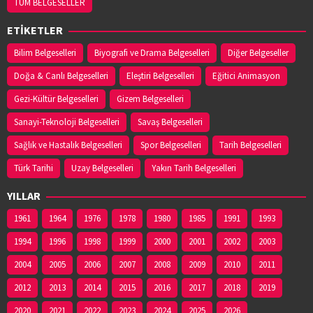
TÜM BELGESELLER
ETİKETLER
Bilim Belgeselleri
Biyografi ve Drama Belgeselleri
Diğer Belgeseller
Doğa & Canlı Belgeselleri
Eleştiri Belgeselleri
Eğitici Animasyon
Gezi-Kültür Belgeselleri
Gizem Belgeselleri
Sanayi-Teknoloji Belgeselleri
Savaş Belgeselleri
Sağlık ve Hastalık Belgeselleri
Spor Belgeselleri
Tarih Belgeselleri
Türk Tarihi
Uzay Belgeselleri
Yakın Tarih Belgeselleri
YILLAR
1961
1964
1976
1978
1980
1985
1991
1993
1994
1996
1998
1999
2000
2001
2002
2003
2004
2005
2006
2007
2008
2009
2010
2011
2012
2013
2014
2015
2016
2017
2018
2019
2020
2021
2022
2023
2024
2025
2026