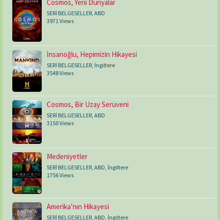
Cosmos, Yeni Dünyalar
SERİ BELGESELLER
,
ABD
3971 Views
İnsanoğlu, Hepimizin Hikayesi
SERİ BELGESELLER
,
İngiltere
3548 Views
Cosmos, Bir Uzay Serüveni
SERİ BELGESELLER
,
ABD
3150 Views
Medeniyetler
SERİ BELGESELLER
,
ABD
,
İngiltere
1756 Views
Amerika’nın Hikayesi
SERİ BELGESELLER
,
ABD
,
İngiltere