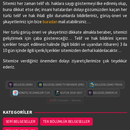
Sitemiz her zaman telif vb. haklara saygı göstermeyi ilke edinmiş olup,
buna dikkat etse de; insani hatalardan dolayı gözümüzden kaçan her
türlü telif ve hak ihlali gibi durumlarda bildirileriniz, görüş-öneri ve
şikayetleriniz için bize
buradan
mail atabilirsiniz…
Her türlü görüş-öneri ve şikayetinizi dikkate almakla beraber, sitemizi
geliştirmek için çaba göstereceğiz… Telif ve hak bildirimi içeren
içerikler tespit edilmesi halinde (ilgili bildiri ve uyarıdan itibaren) 3 ila
10 gün içinde ilgili içerik/içerikler sitemizden derhal kaldırılacaktır…
Sitemize verdiğiniz önemden dolayı ziyaretçilerimize çok teşekkür
ederiz.
BELGESELSEMO
BELGESELSEMO TV REHBERİ (EPG)
BELGESELSEMO TRIVIA
NÖBETÇİ ECZANELER 7/24
NUTUK 1919-1927
BELGESELSEMOFLIX
iOS / Huawei — Yakında
KATEGORİLER
SERİ BELGESELLER
TEK BÖLÜMLÜK BELGESELLER