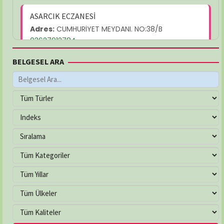
ASARCIK ECZANESİ
Adres:
CUMHURİYET MEYDANI. NO:38/B
03627912784
BELGESEL ARA
AYŞEGÜL ECZANESİ
Adres:
MEVLANA MAH. YUKARIBAKIRPINARI SOK.
NO:21/C
03625026232
ÇAKIRLAR ECZANESİ
Adres:
YALI MAH. ATATÜRK BULVARI NO:263/B
03624577799
ÇEVRE ECZANESİ
Adres:
Çiftlik Mahallesi, 100. Yıl Bulvarı No:225/A
İlkadım / Samsun