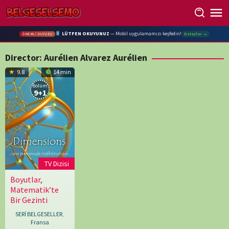
Skip
to
content
LÜTFEN OKUYUNUZ
— Mobil uygulamamızı keşfedin!
Detaylar →
ÖNEMLİ DUYURU
Director:
Aurélien Alvarez Aurélien
9.8
14 min
Bölüm:
9+1
TV Dizisi
Boyutlar,
19.06.2008
Aurélien
Matematik’te
Alvarez
Bir Gezinti
Aurélien
,
Étienne
SERİ BELGESELLER
,
Ghys
,
Fransa