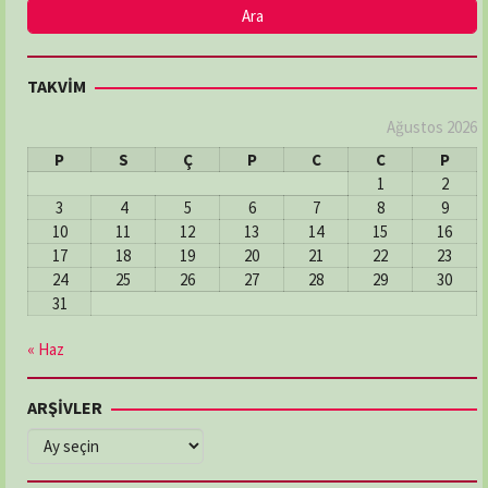
03622336321
DENİZ ECZANESİ
TAKVİM
Adres:
MERKEZ MAH: ŞEHİT HAKKI BATI SOK: NO:2/A
03626112246
Ağustos 2026
P
S
Ç
P
C
C
P
1
2
DERECİK ECZANESİ
3
4
5
6
7
8
9
Adres:
Derecik Mahallesi 23 Nısan Caddesi No:82
10
11
12
13
14
15
16
Atakum / Samsun
17
18
19
20
21
22
23
03624655074
24
25
26
27
28
29
30
31
DOKUZ EYLÜL ECZANESİ
« Haz
Adres:
İlyasköy Mahallesi, Aziziye Caddesi,
No:205/A İlkadım / Samsun
ARŞİVLER
03622368481
ARŞİVLER
ELMAS ECZANESİ