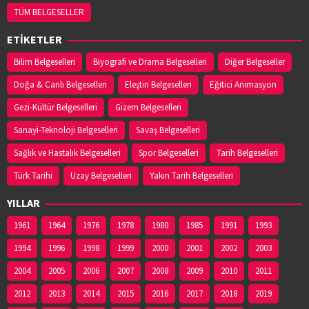
TÜM BELGESELLER
YASEMİN ECZANESİ
Adres:
EMIREFENDI MAHALLESI HASAN ÇAKIN
ETİKETLER
CADDESI NO:14/B
03625443111
Bilim Belgeselleri
Biyografi ve Drama Belgeselleri
Diğer Belgeseller
Doğa & Canlı Belgeselleri
Eleştiri Belgeselleri
Eğitici Animasyon
YENİ HAVZA ECZANESİ
Gezi-Kültür Belgeselleri
Gizem Belgeselleri
Adres:
İCADİYE MAH. KAZIMPAŞA CAD. NO:48/1
Sanayi-Teknoloji Belgeselleri
Savaş Belgeselleri
03627141953
Sağlık ve Hastalık Belgeselleri
Spor Belgeselleri
Tarih Belgeselleri
Türk Tarihi
Uzay Belgeselleri
Yakın Tarih Belgeselleri
YİĞİT ECZANESİ
Adres:
Eyüp Sultan Mahallesi, Şeyh Şamil Sokak
YILLAR
No:1AA Ayvacık / Samsun
1961
03628132140
1964
1976
1978
1980
1985
1991
1993
1994
1996
1998
1999
2000
2001
2002
2003
2004
2005
2006
2007
2008
2009
2010
2011
2012
2013
2014
2015
2016
2017
2018
2019