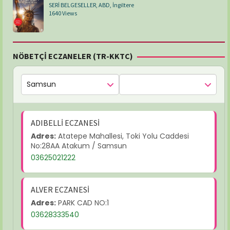
SERİ BELGESELLER
,
ABD
,
İngiltere
1640 Views
NÖBETÇİ ECZANELER (TR-KKTC)
ADIBELLİ ECZANESİ
Adres:
Atatepe Mahallesi, Toki Yolu Caddesi
No:28AA Atakum / Samsun
03625021222
ALVER ECZANESİ
Adres:
PARK CAD NO:1
03628333540