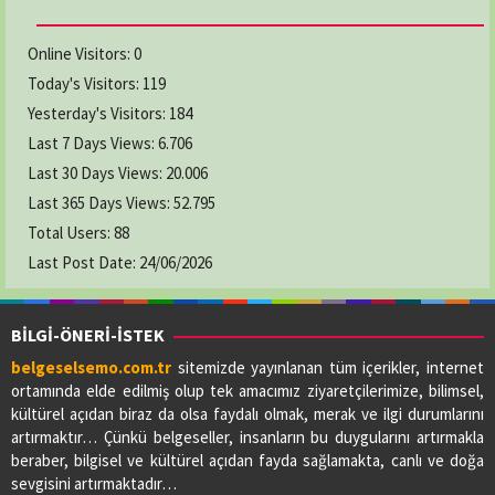
Adres:
CUMHURİYET MAH. KEMER CAD. NO:5/2
03628769294
Online Visitors:
0
Today's Visitors:
119
GAMZE ECZANESİ
Yesterday's Visitors:
184
Adres:
YENİ CAMİ MAH. LİSE CAD. NO:64/A
Last 7 Days Views:
6.706
03626222619
Last 30 Days Views:
20.006
Last 365 Days Views:
52.795
Total Users:
KAVAK ECZANESİ
88
Adres:
19 MAYIS MAH. ADNAN MENDERES CAD.
Last Post Date:
24/06/2026
NO:73/A
03627412412
BİLGİ-ÖNERİ-İSTEK
belgeselsemo.com.tr
sitemizde yayınlanan tüm içerikler, internet
LADİK ELİF ECZANESİ
ortamında elde edilmiş olup tek amacımız ziyaretçilerimize, bilimsel,
Adres:
BAHŞİ MAH.GAZİ CAD.NO:56/A
kültürel açıdan biraz da olsa faydalı olmak, merak ve ilgi durumlarını
03627713091
artırmaktır… Çünkü belgeseller, insanların bu duygularını artırmakla
beraber, bilgisel ve kültürel açıdan fayda sağlamakta, canlı ve doğa
sevgisini artırmaktadır…