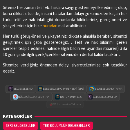
PİAZZA ECZANESİ
Sitemiz her zaman telif vb. haklara saygı göstermeyi ilke edinmiş olup,
Adres:
YENİ MAH. ÇARŞAMBA CAD. NO:52
buna dikkat etse de; insani hatalardan dolayı gözümüzden kaçan her
03622901605
türlü telif ve hak ihlali gibi durumlarda bildirileriniz, görüş-öneri ve
şikayetleriniz için bize
buradan
mail atabilirsiniz…
SAĞLIK ECZANESİ
Her türlü görüş-öneri ve şikayetinizi dikkate almakla beraber, sitemizi
Adres:
CUMHURİYET MAH.1.ZİRAAT SOKAK NO:17/B
geliştirmek için çaba göstereceğiz… Telif ve hak bildirimi içeren
03626474078
içerikler tespit edilmesi halinde (ilgili bildiri ve uyarıdan itibaren) 3 ila
10 gün içinde ilgili içerik/içerikler sitemizden derhal kaldırılacaktır…
Sitemize verdiğiniz önemden dolayı ziyaretçilerimize çok teşekkür
SEDA ECZANESİ
ederiz.
Adres:
ORTA MAH. MUSA KÜÇÜKKURT CAD. NO:2/A
03628213333
BELGESELSEMO
BELGESELSEMO TV REHBERİ (EPG)
BELGESELSEMO TRIVIA
VURAL ECZANESİ
NÖBETÇİ ECZANELER 7/24
NUTUK 1919-1927
BELGESELSEMOFLIX
Adres:
19 MAYIS MAH. HACI ALİ EKİNCİ BULVARI
iOS / Huawei — Yakında
NO:4/C
KATEGORİLER
03622560360
SERİ BELGESELLER
TEK BÖLÜMLÜK BELGESELLER