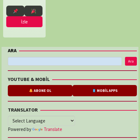
Jos
Leys
İzle
ARA
Ara
YOUTUBE & MOBİL
ABONE OL
MOBİL APPS
TRANSLATOR
Powered by
Translate