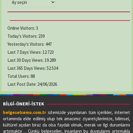
ARŞİVLER
Online Visitors:
3
Today's Visitors:
239
Yesterday's Visitors:
447
Last 7 Days Views:
12.723
Last 30 Days Views:
19.289
Last 365 Days Views:
52.534
Total Users:
88
Last Post Date:
24/06/2026
BİLGİ-ÖNERİ-İSTEK
belgeselsemo.com.tr
sitemizde yayınlanan tüm içerikler, internet
ortamında elde edilmiş olup tek amacımız ziyaretçilerimize, bilimsel,
kültürel açıdan biraz da olsa faydalı olmak, merak ve ilgi durumlarını
artırmaktır… Çünkü belgeseller, insanların bu duygularını artırmakla