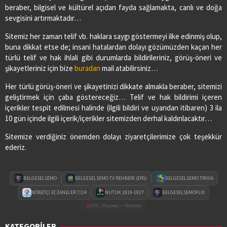
beraber, bilgisel ve kültürel açıdan fayda sağlamakta, canlı ve doğa
sevgisini artırmaktadır…
Sitemiz her zaman telif vb. haklara saygı göstermeyi ilke edinmiş olup,
buna dikkat etse de; insani hatalardan dolayı gözümüzden kaçan her
türlü telif ve hak ihlali gibi durumlarda bildirileriniz, görüş-öneri ve
şikayetleriniz için bize
buradan
mail atabilirsiniz…
Her türlü görüş-öneri ve şikayetinizi dikkate almakla beraber, sitemizi
geliştirmek için çaba göstereceğiz… Telif ve hak bildirimi içeren
içerikler tespit edilmesi halinde (ilgili bildiri ve uyarıdan itibaren) 3 ila
10 gün içinde ilgili içerik/içerikler sitemizden derhal kaldırılacaktır…
Sitemize verdiğiniz önemden dolayı ziyaretçilerimize çok teşekkür
ederiz.
BELGESELSEMO
BELGESELSEMO TV REHBERİ (EPG)
BELGESELSEMO TRIVIA
NÖBETÇİ ECZANELER 7/24
NUTUK 1919-1927
BELGESELSEMOFLIX
iOS / Huawei — Yakında
KATEGORİLER