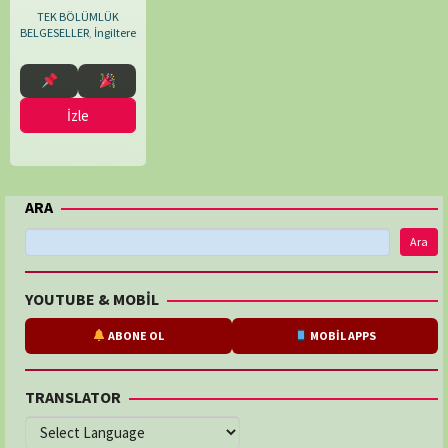
TEK BÖLÜMLÜK
BELGESELLER
,
İngiltere
İzle
ARA
Ara
YOUTUBE & MOBİL
ABONE OL
MOBİL APPS
TRANSLATOR