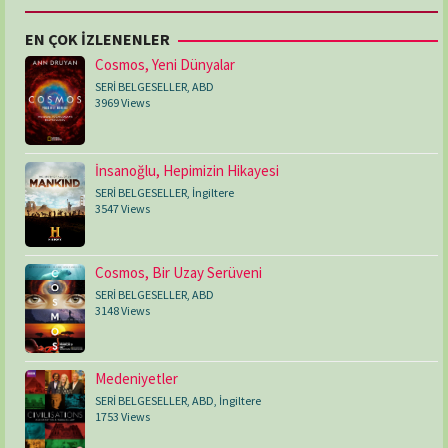
EN ÇOK İZLENENLER
Cosmos, Yeni Dünyalar
SERİ BELGESELLER
,
ABD
3969 Views
İnsanoğlu, Hepimizin Hikayesi
SERİ BELGESELLER
,
İngiltere
3547 Views
Cosmos, Bir Uzay Serüveni
SERİ BELGESELLER
,
ABD
3148 Views
Medeniyetler
SERİ BELGESELLER
,
ABD
,
İngiltere
1753 Views