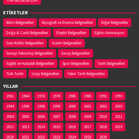
TÜM BELGESELLER
ETİKETLER
Bilim Belgeselleri
Biyografi ve Drama Belgeselleri
Diğer Belgeseller
Doğa & Canlı Belgeselleri
Eleştiri Belgeselleri
Eğitici Animasyon
Gezi-Kültür Belgeselleri
Gizem Belgeselleri
Sanayi-Teknoloji Belgeselleri
Savaş Belgeselleri
Sağlık ve Hastalık Belgeselleri
Spor Belgeselleri
Tarih Belgeselleri
Türk Tarihi
Uzay Belgeselleri
Yakın Tarih Belgeselleri
YILLAR
1961
1964
1976
1978
1980
1985
1991
1993
1994
1996
1998
1999
2000
2001
2002
2003
2004
2005
2006
2007
2008
2009
2010
2011
2012
2013
2014
2015
2016
2017
2018
2019
2020
2021
2022
2023
2024
2025
2026