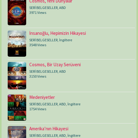
Cosmos, Yeni Dünyalar
SERİ BELGESELLER
,
ABD
3971 Views
İnsanoğlu, Hepimizin Hikayesi
SERİ BELGESELLER
,
İngiltere
3548 Views
Cosmos, Bir Uzay Serüveni
SERİ BELGESELLER
,
ABD
3150 Views
Medeniyetler
SERİ BELGESELLER
,
ABD
,
İngiltere
1754 Views
Amerika’nın Hikayesi
SERİ BELGESELLER
,
ABD
,
İngiltere