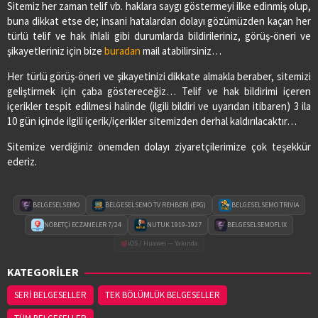
Sitemiz her zaman telif vb. haklara saygı göstermeyi ilke edinmiş olup,
buna dikkat etse de; insani hatalardan dolayı gözümüzden kaçan her
türlü telif ve hak ihlali gibi durumlarda bildirileriniz, görüş-öneri ve
şikayetleriniz için bize
buradan
mail atabilirsiniz…
Her türlü görüş-öneri ve şikayetinizi dikkate almakla beraber, sitemizi
geliştirmek için çaba göstereceğiz… Telif ve hak bildirimi içeren
içerikler tespit edilmesi halinde (ilgili bildiri ve uyarıdan itibaren) 3 ila
10 gün içinde ilgili içerik/içerikler sitemizden derhal kaldırılacaktır…
Sitemize verdiğiniz önemden dolayı ziyaretçilerimize çok teşekkür
ederiz.
BELGESELSEMO
BELGESELSEMO TV REHBERİ (EPG)
BELGESELSEMO TRIVIA
NÖBETÇİ ECZANELER 7/24
NUTUK 1919-1927
BELGESELSEMOFLIX
iOS / Huawei — Yakında
KATEGORİLER
SERİ BELGESELLER
TEK BÖLÜMLÜK BELGESELLER