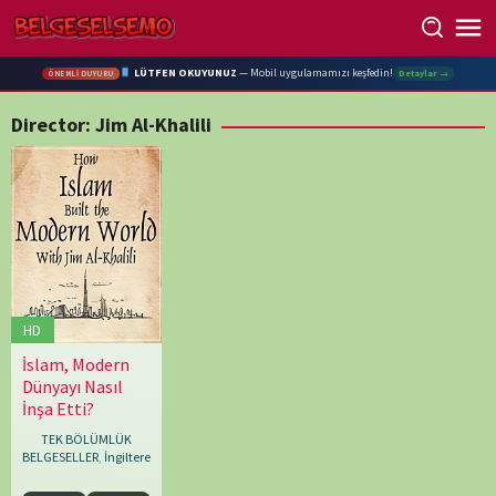
Skip
to
content
LÜTFEN OKUYUNUZ
— Mobil uygulamamızı keşfedin!
Detaylar →
ÖNEMLİ DUYURU
Director:
Jim Al-Khalili
HD
İslam, Modern
21.03.2020
Jim
Dünyayı Nasıl
Al-
İnşa Etti?
Khalili
TEK BÖLÜMLÜK
BELGESELLER
,
İngiltere