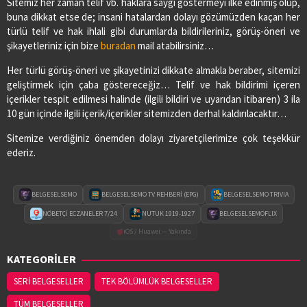
Sitemiz her zaman telif vb. haklara saygı göstermeyi ilke edinmiş olup,
buna dikkat etse de; insani hatalardan dolayı gözümüzden kaçan her
türlü telif ve hak ihlali gibi durumlarda bildirileriniz, görüş-öneri ve
şikayetleriniz için bize
buradan
mail atabilirsiniz…
Her türlü görüş-öneri ve şikayetinizi dikkate almakla beraber, sitemizi
geliştirmek için çaba göstereceğiz… Telif ve hak bildirimi içeren
içerikler tespit edilmesi halinde (ilgili bildiri ve uyarıdan itibaren) 3 ila
10 gün içinde ilgili içerik/içerikler sitemizden derhal kaldırılacaktır…
Sitemize verdiğiniz önemden dolayı ziyaretçilerimize çok teşekkür
ederiz.
BELGESELSEMO
BELGESELSEMO TV REHBERİ (EPG)
BELGESELSEMO TRIVIA
NÖBETÇİ ECZANELER 7/24
NUTUK 1919-1927
BELGESELSEMOFLIX
iOS / Huawei — Yakında
KATEGORİLER
SERİ BELGESELLER
TEK BÖLÜMLÜK BELGESELLER
TÜM BELGESELLER