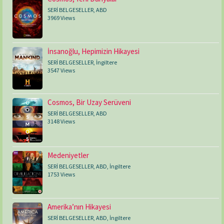
SERİ BELGESELLER
,
ABD
3969 Views
İnsanoğlu, Hepimizin Hikayesi
SERİ BELGESELLER
,
İngiltere
3547 Views
Cosmos, Bir Uzay Serüveni
SERİ BELGESELLER
,
ABD
3148 Views
Medeniyetler
SERİ BELGESELLER
,
ABD
,
İngiltere
1753 Views
Amerika’nın Hikayesi
SERİ BELGESELLER
,
ABD
,
İngiltere