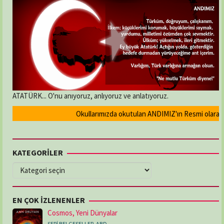
ATATÜRK... O'nu anıyoruz, anlıyoruz ve anlatıyoruz.
Okullarımızda okutulan ANDIMIZ'ın Resmi olarak kal
KATEGORİLER
KATEGORİLER
EN ÇOK İZLENENLER
Cosmos, Yeni Dünyalar
SERİ BELGESELLER
,
ABD