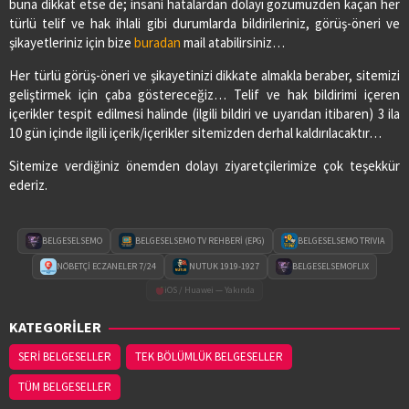
buna dikkat etse de; insani hatalardan dolayı gözümüzden kaçan her
türlü telif ve hak ihlali gibi durumlarda bildirileriniz, görüş-öneri ve
şikayetleriniz için bize
buradan
mail atabilirsiniz…
Her türlü görüş-öneri ve şikayetinizi dikkate almakla beraber, sitemizi
geliştirmek için çaba göstereceğiz… Telif ve hak bildirimi içeren
içerikler tespit edilmesi halinde (ilgili bildiri ve uyarıdan itibaren) 3 ila
10 gün içinde ilgili içerik/içerikler sitemizden derhal kaldırılacaktır…
Sitemize verdiğiniz önemden dolayı ziyaretçilerimize çok teşekkür
ederiz.
BELGESELSEMO
BELGESELSEMO TV REHBERİ (EPG)
BELGESELSEMO TRIVIA
NÖBETÇİ ECZANELER 7/24
NUTUK 1919-1927
BELGESELSEMOFLIX
iOS / Huawei — Yakında
KATEGORİLER
SERİ BELGESELLER
TEK BÖLÜMLÜK BELGESELLER
TÜM BELGESELLER