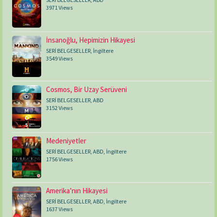
3971 Views
İnsanoğlu, Hepimizin Hikayesi
SERİ BELGESELLER
,
İngiltere
3549 Views
Cosmos, Bir Uzay Serüveni
SERİ BELGESELLER
,
ABD
3152 Views
Medeniyetler
SERİ BELGESELLER
,
ABD
,
İngiltere
1756 Views
Amerika’nın Hikayesi
SERİ BELGESELLER
,
ABD
,
İngiltere
1637 Views