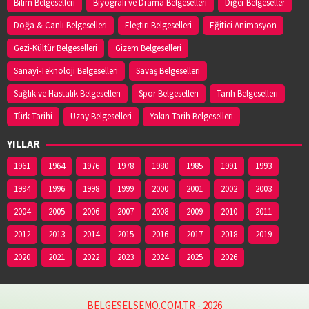
Bilim Belgeselleri
Biyografi ve Drama Belgeselleri
Diğer Belgeseller
Doğa & Canlı Belgeselleri
Eleştiri Belgeselleri
Eğitici Animasyon
Gezi-Kültür Belgeselleri
Gizem Belgeselleri
Sanayi-Teknoloji Belgeselleri
Savaş Belgeselleri
Sağlık ve Hastalık Belgeselleri
Spor Belgeselleri
Tarih Belgeselleri
Türk Tarihi
Uzay Belgeselleri
Yakın Tarih Belgeselleri
YILLAR
1961
1964
1976
1978
1980
1985
1991
1993
1994
1996
1998
1999
2000
2001
2002
2003
2004
2005
2006
2007
2008
2009
2010
2011
2012
2013
2014
2015
2016
2017
2018
2019
2020
2021
2022
2023
2024
2025
2026
BELGESELSEMO.COM.TR - 2026