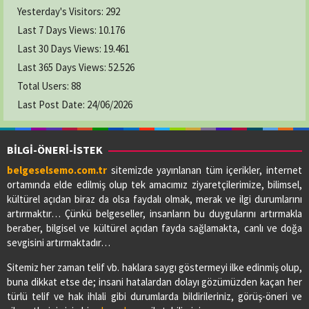
Yesterday's Visitors:
292
Last 7 Days Views:
10.176
Last 30 Days Views:
19.461
Last 365 Days Views:
52.526
Total Users:
88
Last Post Date:
24/06/2026
BİLGİ-ÖNERİ-İSTEK
belgeselsemo.com.tr
sitemizde yayınlanan tüm içerikler, internet
ortamında elde edilmiş olup tek amacımız ziyaretçilerimize, bilimsel,
kültürel açıdan biraz da olsa faydalı olmak, merak ve ilgi durumlarını
artırmaktır… Çünkü belgeseller, insanların bu duygularını artırmakla
beraber, bilgisel ve kültürel açıdan fayda sağlamakta, canlı ve doğa
sevgisini artırmaktadır…
Sitemiz her zaman telif vb. haklara saygı göstermeyi ilke edinmiş olup,
buna dikkat etse de; insani hatalardan dolayı gözümüzden kaçan her
türlü telif ve hak ihlali gibi durumlarda bildirileriniz, görüş-öneri ve