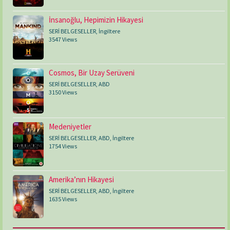
İnsanoğlu, Hepimizin Hikayesi
SERİ BELGESELLER
,
İngiltere
3547 Views
Cosmos, Bir Uzay Serüveni
SERİ BELGESELLER
,
ABD
3150 Views
Medeniyetler
SERİ BELGESELLER
,
ABD
,
İngiltere
1754 Views
Amerika’nın Hikayesi
SERİ BELGESELLER
,
ABD
,
İngiltere
1635 Views