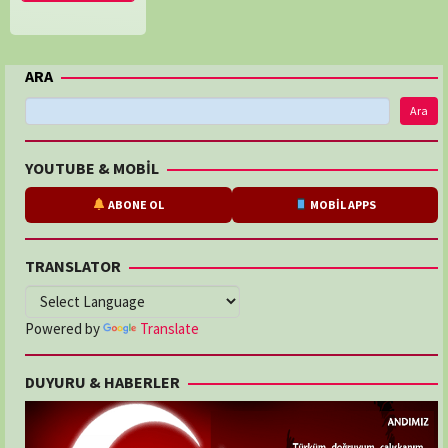
Boehm
,
Martin
Carazo
Mendez
,
ARA
Sabine
Klauser
Ara
YOUTUBE & MOBİL
ABONE OL
MOBİL APPS
TRANSLATOR
Powered by
Translate
DUYURU & HABERLER