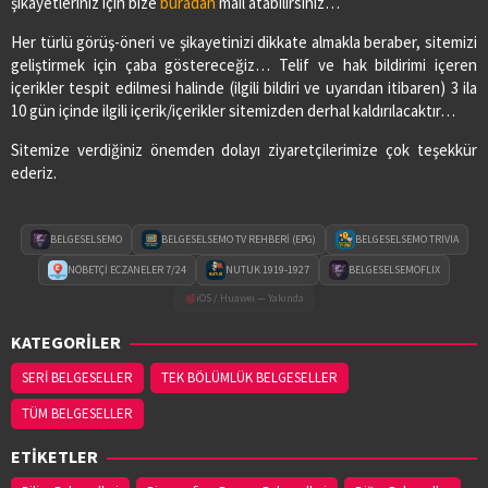
şikayetleriniz için bize
buradan
mail atabilirsiniz…
Her türlü görüş-öneri ve şikayetinizi dikkate almakla beraber, sitemizi
geliştirmek için çaba göstereceğiz… Telif ve hak bildirimi içeren
içerikler tespit edilmesi halinde (ilgili bildiri ve uyarıdan itibaren) 3 ila
10 gün içinde ilgili içerik/içerikler sitemizden derhal kaldırılacaktır…
Sitemize verdiğiniz önemden dolayı ziyaretçilerimize çok teşekkür
ederiz.
BELGESELSEMO
BELGESELSEMO TV REHBERİ (EPG)
BELGESELSEMO TRIVIA
NÖBETÇİ ECZANELER 7/24
NUTUK 1919-1927
BELGESELSEMOFLIX
iOS / Huawei — Yakında
KATEGORİLER
SERİ BELGESELLER
TEK BÖLÜMLÜK BELGESELLER
TÜM BELGESELLER
ETİKETLER