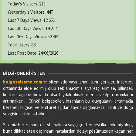
Today's Visitors:
213
Yesterday's Visitors:
447
Last 7 Days Views:
12.651
Last 30 Days Views:
19.217
Last 365 Days Views:
52.462
Total Users:
88
Last Post Date:
24/06/2026
BİLGİ-ÖNERİ-İSTEK
belgeselsemo.com.tr
sitemizde yayınlanan tüm içerikler, internet
ortamında elde edilmiş olup tek amacımız ziyaretçilerimize, bilimsel,
kültürel açıdan biraz da olsa faydalı olmak, merak ve ilgi durumlarını
artırmaktır… Çünkü belgeseller, insanların bu duygularını artırmakla
beraber, bilgisel ve kültürel açıdan fayda sağlamakta, canlı ve doğa
sevgisini artırmaktadır…
Sitemiz her zaman telif vb. haklara saygı göstermeyi ilke edinmiş olup,
buna dikkat etse de; insani hatalardan dolayı gözümüzden kaçan her