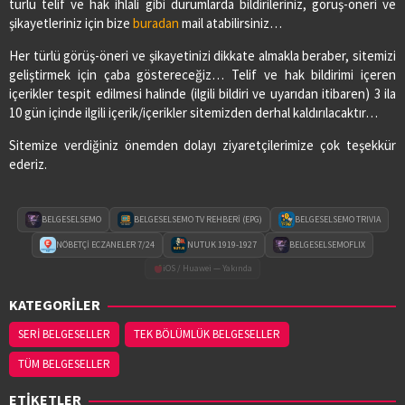
türlü telif ve hak ihlali gibi durumlarda bildirileriniz, görüş-öneri ve
şikayetleriniz için bize
buradan
mail atabilirsiniz…
Her türlü görüş-öneri ve şikayetinizi dikkate almakla beraber, sitemizi
geliştirmek için çaba göstereceğiz… Telif ve hak bildirimi içeren
içerikler tespit edilmesi halinde (ilgili bildiri ve uyarıdan itibaren) 3 ila
10 gün içinde ilgili içerik/içerikler sitemizden derhal kaldırılacaktır…
Sitemize verdiğiniz önemden dolayı ziyaretçilerimize çok teşekkür
ederiz.
BELGESELSEMO
BELGESELSEMO TV REHBERİ (EPG)
BELGESELSEMO TRIVIA
NÖBETÇİ ECZANELER 7/24
NUTUK 1919-1927
BELGESELSEMOFLIX
iOS / Huawei — Yakında
KATEGORİLER
SERİ BELGESELLER
TEK BÖLÜMLÜK BELGESELLER
TÜM BELGESELLER
ETİKETLER