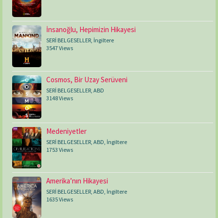
İnsanoğlu, Hepimizin Hikayesi
SERİ BELGESELLER
,
İngiltere
3547 Views
Cosmos, Bir Uzay Serüveni
SERİ BELGESELLER
,
ABD
3148 Views
Medeniyetler
SERİ BELGESELLER
,
ABD
,
İngiltere
1753 Views
Amerika’nın Hikayesi
SERİ BELGESELLER
,
ABD
,
İngiltere
1635 Views