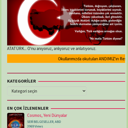
ATATÜRK... O'nu anıyoruz, anlıyoruz ve anlatıyoruz.
Okullarımızda okutulan ANDIMIZ'ın Resmi ol
KATEGORİLER
KATEGORİLER
EN ÇOK İZLENENLER
Cosmos, Yeni Dünyalar
SERİ BELGESELLER
,
ABD
3969 Views