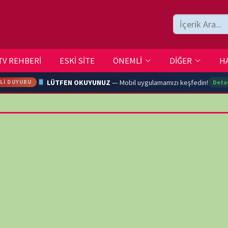
ESKİ SİTE
ÖNEMLİ
DİĞER
HAKKIMIZDA
İLETİŞİM
LÜTFEN OKUYUNUZ
— Mobil uygulamamızı keşfedin!
Detaylar →
ARA
YOUTU
TRAN
Ç