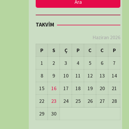
LER
Visitors:
0
 Visitors:
36
ay's Visitors:
62
Days Views:
1.747
0 Days Views:
6.030
65 Days Views:
40.044
Users:
79
ost Date:
24/06/2026
TÜM BELGESELLER