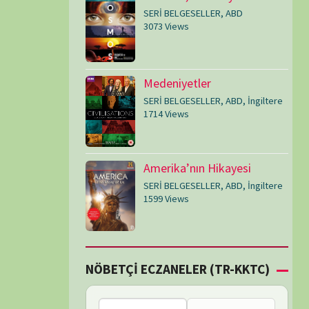
SERİ BELGESELLER
,
ABD
,
İngiltere
1599 Views
Çİ ECZANELER (TR-KKTC)
Bu bölgede nöbetçi
eczane bulunamadı.