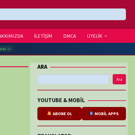
DMCA
ÜYELİK
Ara
BE & MOBİL
ABONE OL
MOBİL APPS
SLATOR
eviri
tarafından