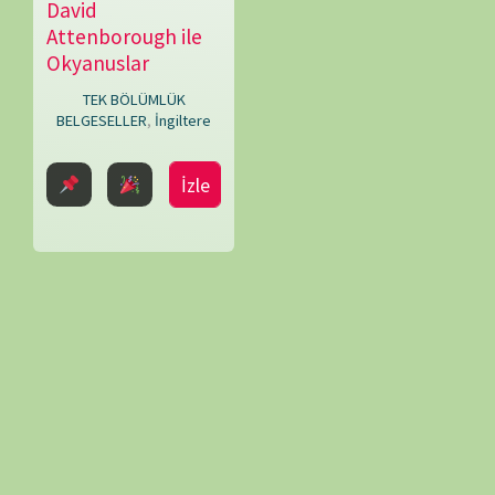
Toby
BELGESELLER
,
İngiltere
Nowlan
İzle