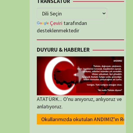
lenmektedir
U & HABERLER
... O'nu anıyoruz, anlıyoruz ve
oruz.
zda okutulan ANDIMIZ'ın Resmi olarak kaldırılması ve Devlet madalyaları
ORİLER
ORİLER
K İZLENENLER