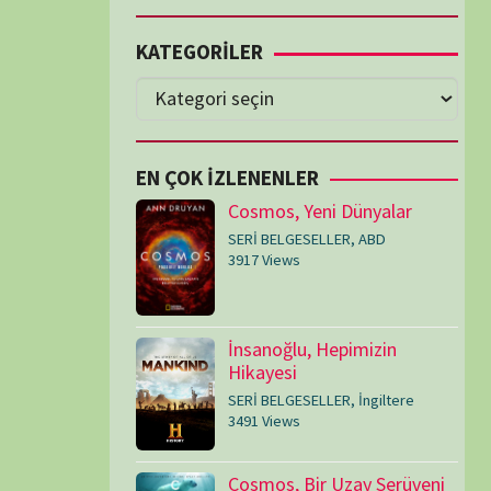
Cosmos, Yeni Dünyalar
SERİ BELGESELLER
,
ABD
3917 Views
İnsanoğlu, Hepimizin
Hikayesi
SERİ BELGESELLER
,
İngiltere
3491 Views
Cosmos, Bir Uzay Serüveni
SERİ BELGESELLER
,
ABD
3073 Views
Medeniyetler
SERİ BELGESELLER
,
ABD
,
İngiltere
1714 Views
Amerika’nın Hikayesi