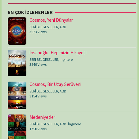
EN ÇOK İZLENENLER
Cosmos, Yeni Dünyalar
SERİ BELGESELLER
,
ABD
3973 Views
İnsanoğlu, Hepimizin Hikayesi
SERİ BELGESELLER
,
İngiltere
3549 Views
Cosmos, Bir Uzay Serüveni
SERİ BELGESELLER
,
ABD
3154 Views
Medeniyetler
SERİ BELGESELLER
,
ABD
,
İngiltere
1758 Views