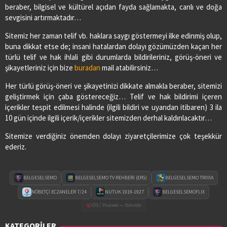
beraber, bilgisel ve kültürel açıdan fayda sağlamakta, canlı ve doğa
sevgisini artırmaktadır…
Sitemiz her zaman telif vb. haklara saygı göstermeyi ilke edinmiş olup,
buna dikkat etse de; insani hatalardan dolayı gözümüzden kaçan her
türlü telif ve hak ihlali gibi durumlarda bildirileriniz, görüş-öneri ve
şikayetleriniz için bize
buradan
mail atabilirsiniz…
Her türlü görüş-öneri ve şikayetinizi dikkate almakla beraber, sitemizi
geliştirmek için çaba göstereceğiz… Telif ve hak bildirimi içeren
içerikler tespit edilmesi halinde (ilgili bildiri ve uyarıdan itibaren) 3 ila
10 gün içinde ilgili içerik/içerikler sitemizden derhal kaldırılacaktır…
Sitemize verdiğiniz önemden dolayı ziyaretçilerimize çok teşekkür
ederiz.
BELGESELSEMO
BELGESELSEMO TV REHBERİ (EPG)
BELGESELSEMO TRIVIA
NÖBETÇİ ECZANELER 7/24
NUTUK 1919-1927
BELGESELSEMOFLIX
iOS / Huawei — Yakında
KATEGORİLER