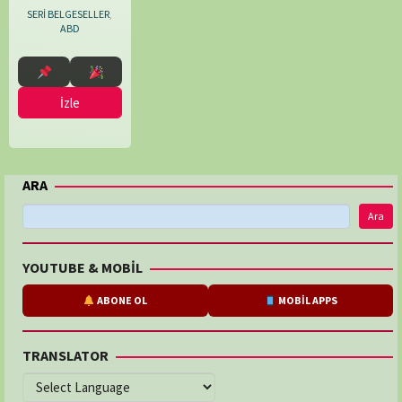
SERİ BELGESELLER
,
ABD
İzle
ARA
Ara
YOUTUBE & MOBİL
ABONE OL
MOBİL APPS
TRANSLATOR