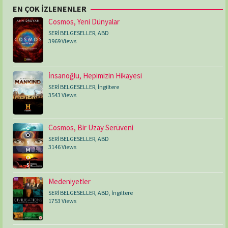
EN ÇOK İZLENENLER
Cosmos, Yeni Dünyalar
SERİ BELGESELLER
,
ABD
3969 Views
İnsanoğlu, Hepimizin Hikayesi
SERİ BELGESELLER
,
İngiltere
3543 Views
Cosmos, Bir Uzay Serüveni
SERİ BELGESELLER
,
ABD
3146 Views
Medeniyetler
SERİ BELGESELLER
,
ABD
,
İngiltere
1753 Views