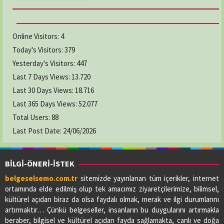
Online Visitors:
4
Today's Visitors:
379
Yesterday's Visitors:
447
Last 7 Days Views:
13.720
Last 30 Days Views:
18.716
Last 365 Days Views:
52.077
Total Users:
88
Last Post Date:
24/06/2026
BİLGİ-ÖNERİ-İSTEK
belgeselsemo.com.tr
sitemizde yayınlanan tüm içerikler, internet
ortamında elde edilmiş olup tek amacımız ziyaretçilerimize, bilimsel,
kültürel açıdan biraz da olsa faydalı olmak, merak ve ilgi durumlarını
artırmaktır… Çünkü belgeseller, insanların bu duygularını artırmakla
beraber, bilgisel ve kültürel açıdan fayda sağlamakta, canlı ve doğa