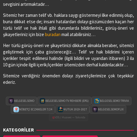
sevgisini artırmaktadır…
Sitemiz her zaman telif vb. haklara saygı göstermeyi ilke edinmiş olup,
buna dikkat etse de; insani hatalardan dolayı gözümüzden kaçan her
türlü telif ve hak ihlali gibi durumlarda bildirileriniz, görüş-öneri ve
şikayetleriniz için bize
buradan
mail atabilirsiniz…
Her türlü görüş-öneri ve şikayetinizi dikkate almakla beraber, sitemizi
geliştirmek için çaba göstereceğiz… Telif ve hak bildirimi içeren
içerikler tespit edilmesi halinde (ilgili bildiri ve uyarıdan itibaren) 3 ila
10 gün içinde ilgili içerik/içerikler sitemizden derhal kaldırılacaktır…
Sitemize verdiğiniz önemden dolayı ziyaretçilerimize çok teşekkür
ederiz.
BELGESELSEMO
BELGESELSEMO TV REHBERİ (EPG)
BELGESELSEMO TRIVIA
NÖBETÇİ ECZANELER 7/24
NUTUK 1919-1927
BELGESELSEMOFLIX
iOS / Huawei — Yakında
KATEGORİLER