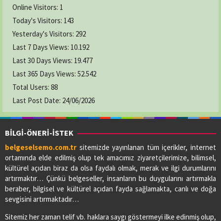
Online Visitors:
1
Today's Visitors:
143
Yesterday's Visitors:
292
Last 7 Days Views:
10.192
Last 30 Days Views:
19.477
Last 365 Days Views:
52.542
Total Users:
88
Last Post Date:
24/06/2026
BİLGİ-ÖNERİ-İSTEK
belgeselsemo.com.tr
sitemizde yayınlanan tüm içerikler, internet
ortamında elde edilmiş olup tek amacımız ziyaretçilerimize, bilimsel,
kültürel açıdan biraz da olsa faydalı olmak, merak ve ilgi durumlarını
artırmaktır… Çünkü belgeseller, insanların bu duygularını artırmakla
beraber, bilgisel ve kültürel açıdan fayda sağlamakta, canlı ve doğa
sevgisini artırmaktadır…
Sitemiz her zaman telif vb. haklara saygı göstermeyi ilke edinmiş olup,