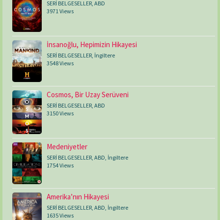
SERİ BELGESELLER
,
ABD
3971 Views
İnsanoğlu, Hepimizin Hikayesi
SERİ BELGESELLER
,
İngiltere
3548 Views
Cosmos, Bir Uzay Serüveni
SERİ BELGESELLER
,
ABD
3150 Views
Medeniyetler
SERİ BELGESELLER
,
ABD
,
İngiltere
1754 Views
Amerika’nın Hikayesi
SERİ BELGESELLER
,
ABD
,
İngiltere
1635 Views