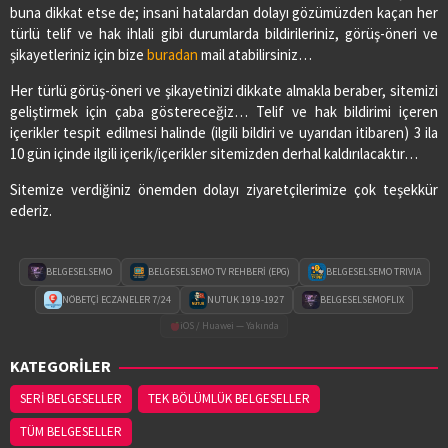
buna dikkat etse de; insani hatalardan dolayı gözümüzden kaçan her
türlü telif ve hak ihlali gibi durumlarda bildirileriniz, görüş-öneri ve
şikayetleriniz için bize
buradan
mail atabilirsiniz…
Her türlü görüş-öneri ve şikayetinizi dikkate almakla beraber, sitemizi
geliştirmek için çaba göstereceğiz… Telif ve hak bildirimi içeren
içerikler tespit edilmesi halinde (ilgili bildiri ve uyarıdan itibaren) 3 ila
10 gün içinde ilgili içerik/içerikler sitemizden derhal kaldırılacaktır…
Sitemize verdiğiniz önemden dolayı ziyaretçilerimize çok teşekkür
ederiz.
BELGESELSEMO
BELGESELSEMO TV REHBERİ (EPG)
BELGESELSEMO TRIVIA
NÖBETÇİ ECZANELER 7/24
NUTUK 1919-1927
BELGESELSEMOFLIX
iOS / Huawei — Yakında
KATEGORİLER
SERİ BELGESELLER
TEK BÖLÜMLÜK BELGESELLER
TÜM BELGESELLER