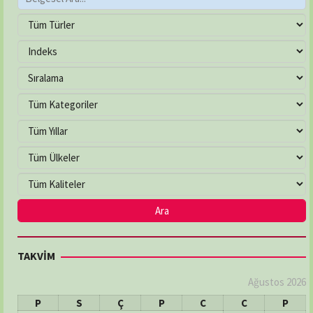
TAKVİM
Ağustos 2026
P
S
Ç
P
C
C
P