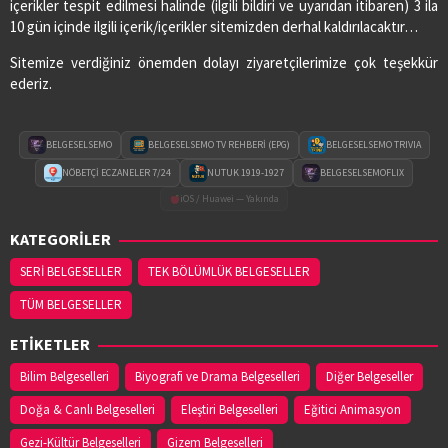
içerikler tespit edilmesi halinde (ilgili bildiri ve uyarıdan itibaren) 3 ila
10 gün içinde ilgili içerik/içerikler sitemizden derhal kaldırılacaktır…
Sitemize verdiğiniz önemden dolayı ziyaretçilerimize çok teşekkür
ederiz.
BELGESELSEMO
BELGESELSEMO TV REHBERİ (EPG)
BELGESELSEMO TRIVIA
NÖBETÇİ ECZANELER 7/24
NUTUK 1919-1927
BELGESELSEMOFLIX
iOS / Huawei — Yakında
KATEGORİLER
SERİ BELGESELLER
TEK BÖLÜMLÜK BELGESELLER
TÜM BELGESELLER
ETİKETLER
Bilim Belgeselleri
Biyografi ve Drama Belgeselleri
Diğer Belgeseller
Doğa & Canlı Belgeselleri
Eleştiri Belgeselleri
Eğitici Animasyon
Gezi-Kültür Belgeselleri
Gizem Belgeselleri