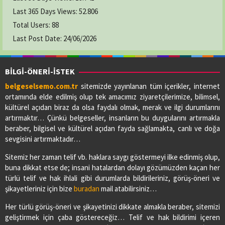
Last 365 Days Views:
52.806
Total Users:
88
Last Post Date:
24/06/2026
BİLGİ-ÖNERİ-İSTEK
belgeselsemo.com.tr
sitemizde yayınlanan tüm içerikler, internet
ortamında elde edilmiş olup tek amacımız ziyaretçilerimize, bilimsel,
kültürel açıdan biraz da olsa faydalı olmak, merak ve ilgi durumlarını
artırmaktır… Çünkü belgeseller, insanların bu duygularını artırmakla
beraber, bilgisel ve kültürel açıdan fayda sağlamakta, canlı ve doğa
sevgisini artırmaktadır…
Sitemiz her zaman telif vb. haklara saygı göstermeyi ilke edinmiş olup,
buna dikkat etse de; insani hatalardan dolayı gözümüzden kaçan her
türlü telif ve hak ihlali gibi durumlarda bildirileriniz, görüş-öneri ve
şikayetleriniz için bize
buradan
mail atabilirsiniz…
Her türlü görüş-öneri ve şikayetinizi dikkate almakla beraber, sitemizi
geliştirmek için çaba göstereceğiz… Telif ve hak bildirimi içeren