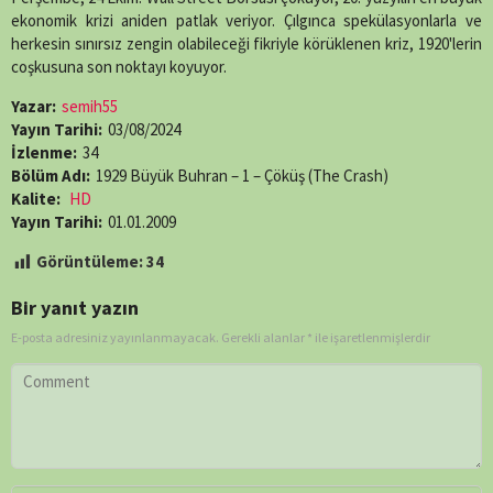
(Twitter)
ekonomik krizi aniden patlak veriyor. Çılgınca spekülasyonlarla ve
herkesin sınırsız zengin olabileceği fikriyle körüklenen kriz, 1920'lerin
coşkusuna son noktayı koyuyor.
Yazar:
semih55
Yayın Tarihi:
03/08/2024
İzlenme:
34
Bölüm Adı:
1929 Büyük Buhran – 1 – Çöküş (The Crash)
Kalite:
HD
Yayın Tarihi:
01.01.2009
Görüntüleme:
34
Bir yanıt yazın
E-posta adresiniz yayınlanmayacak.
Gerekli alanlar
*
ile işaretlenmişlerdir