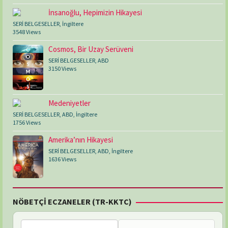
İnsanoğlu, Hepimizin Hikayesi
SERİ BELGESELLER
,
İngiltere
3548 Views
Cosmos, Bir Uzay Serüveni
SERİ BELGESELLER
,
ABD
3150 Views
Medeniyetler
SERİ BELGESELLER
,
ABD
,
İngiltere
1756 Views
Amerika’nın Hikayesi
SERİ BELGESELLER
,
ABD
,
İngiltere
1636 Views
NÖBETÇİ ECZANELER (TR-KKTC)