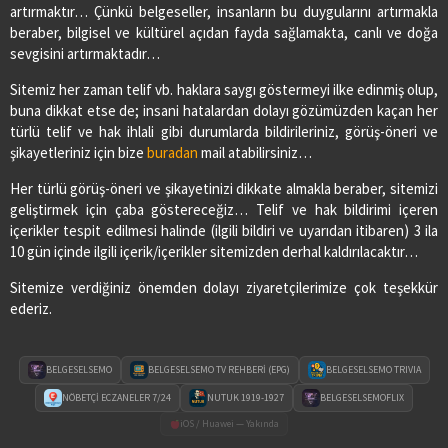
artırmaktır… Çünkü belgeseller, insanların bu duygularını artırmakla
beraber, bilgisel ve kültürel açıdan fayda sağlamakta, canlı ve doğa
sevgisini artırmaktadır…
Sitemiz her zaman telif vb. haklara saygı göstermeyi ilke edinmiş olup,
buna dikkat etse de; insani hatalardan dolayı gözümüzden kaçan her
türlü telif ve hak ihlali gibi durumlarda bildirileriniz, görüş-öneri ve
şikayetleriniz için bize
buradan
mail atabilirsiniz…
Her türlü görüş-öneri ve şikayetinizi dikkate almakla beraber, sitemizi
geliştirmek için çaba göstereceğiz… Telif ve hak bildirimi içeren
içerikler tespit edilmesi halinde (ilgili bildiri ve uyarıdan itibaren) 3 ila
10 gün içinde ilgili içerik/içerikler sitemizden derhal kaldırılacaktır…
Sitemize verdiğiniz önemden dolayı ziyaretçilerimize çok teşekkür
ederiz.
BELGESELSEMO
BELGESELSEMO TV REHBERİ (EPG)
BELGESELSEMO TRIVIA
NÖBETÇİ ECZANELER 7/24
NUTUK 1919-1927
BELGESELSEMOFLIX
iOS / Huawei — Yakında