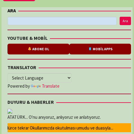
ARA
Ara
YOUTUBE & MOBİL
ABONE OL
MOBİL APPS
TRANSLATOR
Powered by
Translate
DUYURU & HABERLER
ATATÜRK... O'nu anıyoruz, anlıyoruz ve anlatıyoruz.
. Hürce tekrar Okullarımızda okutulması umudu ve duasıyla...