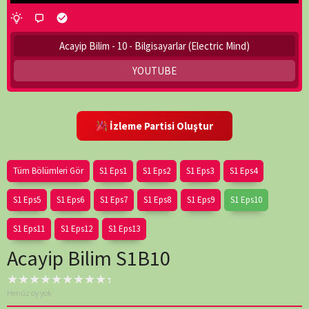
Acayip Bilim - 10 - Bilgisayarlar (Electric Mind)
YOUTUBE
İzleme Partisi Oluştur
Tüm Bölümleri Gör
S1 Eps1
S1 Eps2
S1 Eps3
S1 Eps4
S1 Eps5
S1 Eps6
S1 Eps7
S1 Eps8
S1 Eps9
S1 Eps10
S1 Eps11
S1 Eps12
S1 Eps13
Acayip Bilim S1B10
Henüz oy yok