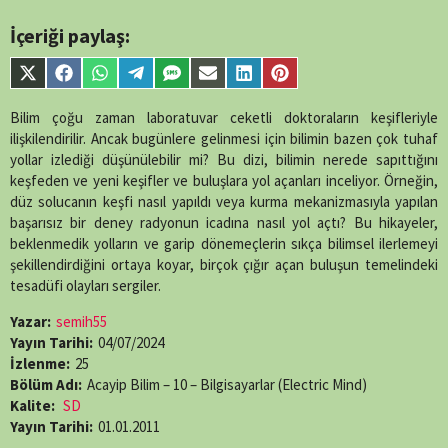
İçeriği paylaş:
Share
Share
Share
Share
Share
Share
Share
Share
on
on
on
on
on
on
on
on
X
Facebook
WhatsApp
Telegram
SMS
Email
LinkedIn
Pinterest
Bilim çoğu zaman laboratuvar ceketli doktoraların keşifleriyle
(Twitter)
ilişkilendirilir. Ancak bugünlere gelinmesi için bilimin bazen çok tuhaf
yollar izlediği düşünülebilir mi? Bu dizi, bilimin nerede sapıttığını
keşfeden ve yeni keşifler ve buluşlara yol açanları inceliyor. Örneğin,
düz solucanın keşfi nasıl yapıldı veya kurma mekanizmasıyla yapılan
başarısız bir deney radyonun icadına nasıl yol açtı? Bu hikayeler,
beklenmedik yolların ve garip dönemeçlerin sıkça bilimsel ilerlemeyi
şekillendirdiğini ortaya koyar, birçok çığır açan buluşun temelindeki
tesadüfi olayları sergiler.
Yazar:
semih55
Yayın Tarihi:
04/07/2024
İzlenme:
25
Bölüm Adı:
Acayip Bilim – 10 – Bilgisayarlar (Electric Mind)
Kalite:
SD
Yayın Tarihi:
01.01.2011