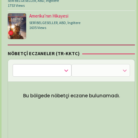
SERİ BELGESELLER
,
ABD
,
İngiltere
1753 Views
Amerika’nın Hikayesi
SERİ BELGESELLER
,
ABD
,
İngiltere
1635 Views
NÖBETÇİ ECZANELER (TR-KKTC)
Bu bölgede nöbetçi eczane bulunamadı.