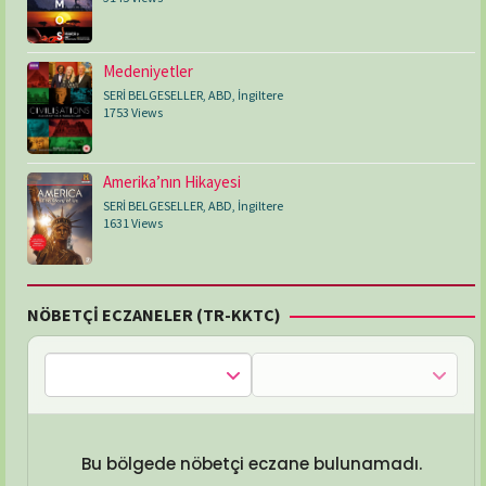
Medeniyetler
SERİ BELGESELLER
,
ABD
,
İngiltere
1753 Views
Amerika’nın Hikayesi
SERİ BELGESELLER
,
ABD
,
İngiltere
1631 Views
NÖBETÇİ ECZANELER (TR-KKTC)
Bu bölgede nöbetçi eczane bulunamadı.