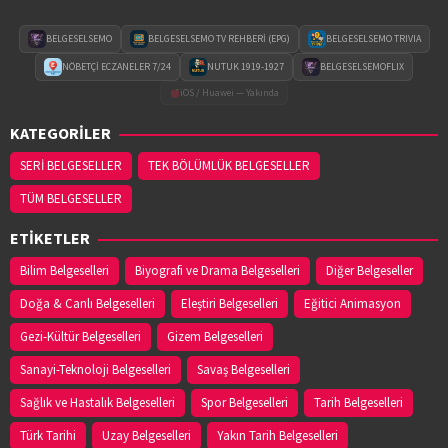
BELGESELSEMO
BELGESELSEMO TV REHBERİ (EPG)
BELGESELSEMO TRIVIA
NÖBETÇİ ECZANELER 7/24
NUTUK 1919-1927
BELGESELSEMOFLIX
iOS / Huawei — Yakında
KATEGORİLER
SERİ BELGESELLER
TEK BÖLÜMLÜK BELGESELLER
TÜM BELGESELLER
ETİKETLER
Bilim Belgeselleri
Biyografi ve Drama Belgeselleri
Diğer Belgeseller
Doğa & Canlı Belgeselleri
Eleştiri Belgeselleri
Eğitici Animasyon
Gezi-Kültür Belgeselleri
Gizem Belgeselleri
Sanayi-Teknoloji Belgeselleri
Savaş Belgeselleri
Sağlık ve Hastalık Belgeselleri
Spor Belgeselleri
Tarih Belgeselleri
Türk Tarihi
Uzay Belgeselleri
Yakın Tarih Belgeselleri