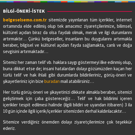
BİLGİ-ÖNERİ-İSTEK
belgeselsemo.com.tr
sitemizde yayınlanan tüm içerikler, internet
ortamında elde edilmiş olup tek amacımız ziyaretçilerimize, bilimsel,
kültürel açıdan biraz da olsa faydalı olmak, merak ve ilgi durumlarını
artırmaktır… Çünkü belgeseller, insanların bu duygularını artırmakla
beraber, bilgisel ve kültürel açıdan fayda sağlamakta, canlı ve doğa
sevgisini artırmaktadır…
Sitemiz her zaman telif vb. haklara saygı göstermeyi ilke edinmiş olup,
buna dikkat etse de; insani hatalardan dolayı gözümüzden kaçan her
türlü telif ve hak ihlali gibi durumlarda bildirileriniz, görüş-öneri ve
şikayetleriniz için bize
buradan
mail atabilirsiniz…
Her türlü görüş-öneri ve şikayetinizi dikkate almakla beraber, sitemizi
geliştirmek için çaba göstereceğiz… Telif ve hak bildirimi içeren
içerikler tespit edilmesi halinde (ilgili bildiri ve uyarıdan itibaren) 3 ila
10 gün içinde ilgili içerik/içerikler sitemizden derhal kaldırılacaktır…
Sitemize verdiğiniz önemden dolayı ziyaretçilerimize çok teşekkür
ederiz.