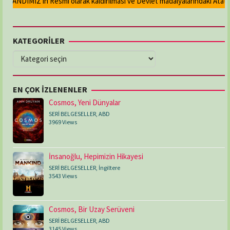
n ANDIMIZ'ın Resmi olarak kaldırılması ve Devlet madalyalarındaki Atatürk 
KATEGORİLER
KATEGORİLER
EN ÇOK İZLENENLER
Cosmos, Yeni Dünyalar
SERİ BELGESELLER
,
ABD
3969 Views
İnsanoğlu, Hepimizin Hikayesi
SERİ BELGESELLER
,
İngiltere
3543 Views
Cosmos, Bir Uzay Serüveni
SERİ BELGESELLER
,
ABD
3145 Views