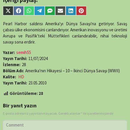
content/themes/muvipro/template-
parts/content-
Share
Share
Share
Share
Share
Share
Share
Share
single-
on
on
on
on
on
on
on
on
episode.php
on
X
Facebook
WhatsApp
Telegram
SMS
Email
LinkedIn
Pinterest
Pearl Harbor saldırısı Amerika'yı Dünya Savaşı'na getiriyor. Savaş
line
89
(Twitter)
çabası ülke ekonomisini canlandırıyor. Amerikan inovasyonu ve üretimi
Avrupa ve Pasifik'teki Müttefikleri canlandırabilir, nihai teknoloji
savaşı sona erdirir.
Yazar:
semih55
Yayın Tarihi:
11/07/2024
İzlenme:
28
Bölüm Adı:
Amerika'nın Hikayesi – 10 – İkinci Dünya Savaşı (WWII)
Kalite:
HD
Yayın Tarihi:
23.05.2010
Görüntüleme:
28
Bir yanıt yazın
E-posta adresiniz yayınlanmayacak.
Gerekli alanlar
*
ile işaretlenmişlerdir