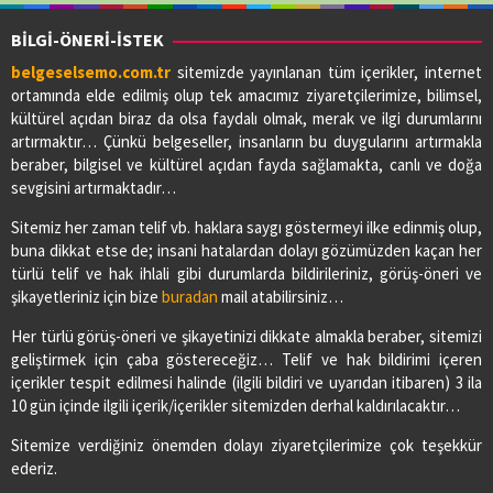
BİLGİ-ÖNERİ-İSTEK
belgeselsemo.com.tr
sitemizde yayınlanan tüm içerikler, internet
ortamında elde edilmiş olup tek amacımız ziyaretçilerimize, bilimsel,
kültürel açıdan biraz da olsa faydalı olmak, merak ve ilgi durumlarını
artırmaktır… Çünkü belgeseller, insanların bu duygularını artırmakla
beraber, bilgisel ve kültürel açıdan fayda sağlamakta, canlı ve doğa
sevgisini artırmaktadır…
Sitemiz her zaman telif vb. haklara saygı göstermeyi ilke edinmiş olup,
buna dikkat etse de; insani hatalardan dolayı gözümüzden kaçan her
türlü telif ve hak ihlali gibi durumlarda bildirileriniz, görüş-öneri ve
şikayetleriniz için bize
buradan
mail atabilirsiniz…
Her türlü görüş-öneri ve şikayetinizi dikkate almakla beraber, sitemizi
geliştirmek için çaba göstereceğiz… Telif ve hak bildirimi içeren
içerikler tespit edilmesi halinde (ilgili bildiri ve uyarıdan itibaren) 3 ila
10 gün içinde ilgili içerik/içerikler sitemizden derhal kaldırılacaktır…
Sitemize verdiğiniz önemden dolayı ziyaretçilerimize çok teşekkür
ederiz.