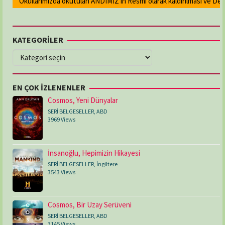
Okullarımızda okutulan ANDIMIZ'ın Resmi olarak kaldırılması ve Devlet
KATEGORİLER
KATEGORİLER
EN ÇOK İZLENENLER
Cosmos, Yeni Dünyalar
SERİ BELGESELLER
,
ABD
3969 Views
İnsanoğlu, Hepimizin Hikayesi
SERİ BELGESELLER
,
İngiltere
3543 Views
Cosmos, Bir Uzay Serüveni
SERİ BELGESELLER
,
ABD
3145 Views