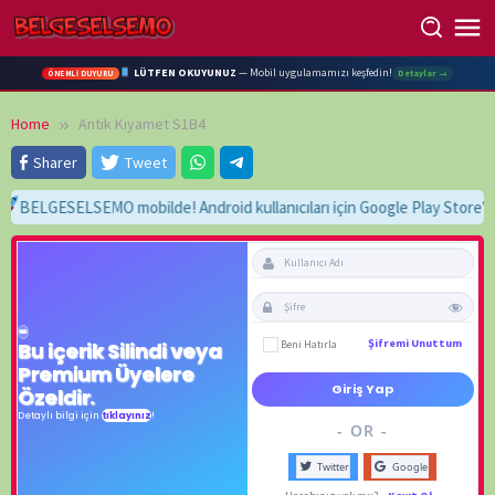
Skip
to
content
LÜTFEN OKUYUNUZ
— Mobil uygulamamızı keşfedin!
Detaylar →
ÖNEMLİ DUYURU
Home
Antik Kıyamet S1B4
Sharer
Tweet
BELGESELSEMO mobilde! Android kullanıcıları için Google Play Store'da h
Beni Hatırla