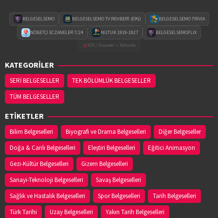
BELGESELSEMO
BELGESELSEMO TV REHBERİ (EPG)
BELGESELSEMO TRIVIA
NÖBETÇİ ECZANELER 7/24
NUTUK 1919-1927
BELGESELSEMOFLIX
iOS / Huawei — Yakında
KATEGORİLER
SERİ BELGESELLER
TEK BÖLÜMLÜK BELGESELLER
TÜM BELGESELLER
ETİKETLER
Bilim Belgeselleri
Biyografi ve Drama Belgeselleri
Diğer Belgeseller
Doğa & Canlı Belgeselleri
Eleştiri Belgeselleri
Eğitici Animasyon
Gezi-Kültür Belgeselleri
Gizem Belgeselleri
Sanayi-Teknoloji Belgeselleri
Savaş Belgeselleri
Sağlık ve Hastalık Belgeselleri
Spor Belgeselleri
Tarih Belgeselleri
Türk Tarihi
Uzay Belgeselleri
Yakın Tarih Belgeselleri