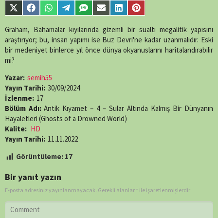
parts/content-
Share
Share
Share
Share
Share
Share
Share
Share
single-
on
on
on
on
on
on
on
on
episode.php
on
X
Facebook
WhatsApp
Telegram
SMS
Email
LinkedIn
Pinterest
Graham, Bahamalar kıyılarında gizemli bir sualtı megalitik yapısını
line
89
(Twitter)
araştırıyor; bu, insan yapımı ise Buz Devri'ne kadar uzanmalıdır. Eski
bir medeniyet binlerce yıl önce dünya okyanuslarını haritalandırabilir
mi?
Yazar:
semih55
Yayın Tarihi:
30/09/2024
İzlenme:
17
Bölüm Adı:
Antik Kıyamet – 4 – Sular Altında Kalmış Bir Dünyanın
Hayaletleri (Ghosts of a Drowned World)
Kalite:
HD
Yayın Tarihi:
11.11.2022
Görüntüleme:
17
Bir yanıt yazın
E-posta adresiniz yayınlanmayacak.
Gerekli alanlar
*
ile işaretlenmişlerdir