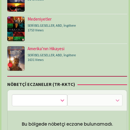
Medeniyetler
SERİ BELGESELLER
,
ABD
,
İngiltere
1753 Views
Amerika’nın Hikayesi
SERİ BELGESELLER
,
ABD
,
İngiltere
1631 Views
NÖBETÇİ ECZANELER (TR-KKTC)
Bu bölgede nöbetçi eczane bulunamadı.