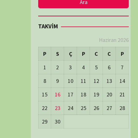
LER
Visitors:
2
 Visitors:
28
ay's Visitors:
63
Days Views:
1.445
0 Days Views:
6.090
65 Days Views:
40.110
Users:
80
ost Date:
24/06/2026
TÜM BELGESELLER