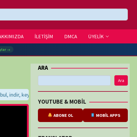
DMCA
ÜYELİK
Ara
seyirler dileriz...
BE & MOBİL
ABONE OL
MOBİL APPS
SLATOR
eviri
tarafından