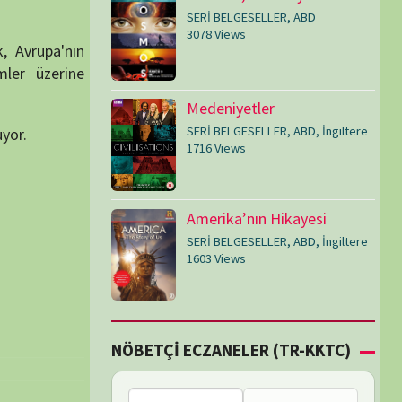
SERİ BELGESELLER
,
ABD
,
İngiltere
1603 Views
Çİ ECZANELER (TR-KKTC)
Bu bölgede nöbetçi
eczane bulunamadı.