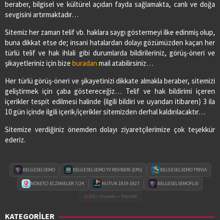
beraber, bilgisel ve kültürel açıdan fayda sağlamakta, canlı ve doğa
sevgisini artırmaktadır…
Sitemiz her zaman telif vb. haklara saygı göstermeyi ilke edinmiş olup,
buna dikkat etse de; insani hatalardan dolayı gözümüzden kaçan her
türlü telif ve hak ihlali gibi durumlarda bildirileriniz, görüş-öneri ve
şikayetleriniz için bize
buradan
mail atabilirsiniz…
Her türlü görüş-öneri ve şikayetinizi dikkate almakla beraber, sitemizi
geliştirmek için çaba göstereceğiz… Telif ve hak bildirimi içeren
içerikler tespit edilmesi halinde (ilgili bildiri ve uyarıdan itibaren) 3 ila
10 gün içinde ilgili içerik/içerikler sitemizden derhal kaldırılacaktır…
Sitemize verdiğiniz önemden dolayı ziyaretçilerimize çok teşekkür
ederiz.
BELGESELSEMO
BELGESELSEMO TV REHBERİ (EPG)
BELGESELSEMO TRIVIA
NÖBETÇİ ECZANELER 7/24
NUTUK 1919-1927
BELGESELSEMOFLIX
iOS / Huawei — Yakında
KATEGORİLER