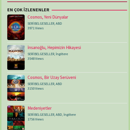
EN ÇOK İZLENENLER
Cosmos, Yeni Dünyalar
SERİ BELGESELLER
,
ABD
3971 Views
İnsanoğlu, Hepimizin Hikayesi
SERİ BELGESELLER
,
İngiltere
3548 Views
Cosmos, Bir Uzay Serüveni
SERİ BELGESELLER
,
ABD
3150 Views
Medeniyetler
SERİ BELGESELLER
,
ABD
,
İngiltere
1756 Views