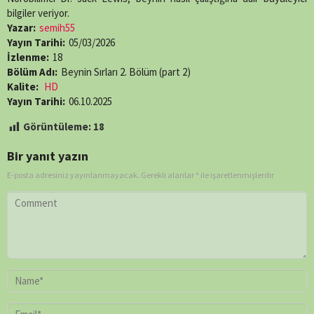
(Twitter)
bilgiler veriyor.
Yazar:
semih55
Yayın Tarihi:
05/03/2026
İzlenme:
18
Bölüm Adı:
Beynin Sırları 2. Bölüm (part 2)
Kalite:
HD
Yayın Tarihi:
06.10.2025
Görüntüleme:
18
Bir yanıt yazın
E-posta adresiniz yayınlanmayacak.
Gerekli alanlar
*
ile işaretlenmişlerdir