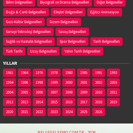
Bilim Belgeselleri
Biyografi ve Drama Belgeselleri
Diğer Belgeseller
Doğa & Canlı Belgeselleri
Eleştiri Belgeselleri
Eğitici Animasyon
Gezi-Kültür Belgeselleri
Gizem Belgeselleri
Sanayi-Teknoloji Belgeselleri
Savaş Belgeselleri
Sağlık ve Hastalık Belgeselleri
Spor Belgeselleri
Tarih Belgeselleri
Türk Tarihi
Uzay Belgeselleri
Yakın Tarih Belgeselleri
YILLAR
1961
1964
1976
1978
1980
1985
1991
1993
1994
1996
1998
1999
2000
2001
2002
2003
2004
2005
2006
2007
2008
2009
2010
2011
2012
2013
2014
2015
2016
2017
2018
2019
2020
2021
2022
2023
2024
2025
2026
BELGESELSEMO.COM.TR - 2026