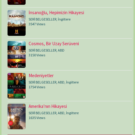
İnsanoğlu, Hepimizin Hikayesi
SERİ BELGESELLER
,
İngiltere
3547 Views
Cosmos, Bir Uzay Serüveni
SERİ BELGESELLER
,
ABD
3150 Views
Medeniyetler
SERİ BELGESELLER
,
ABD
,
İngiltere
1754 Views
Amerika’nın Hikayesi
SERİ BELGESELLER
,
ABD
,
İngiltere
1635 Views