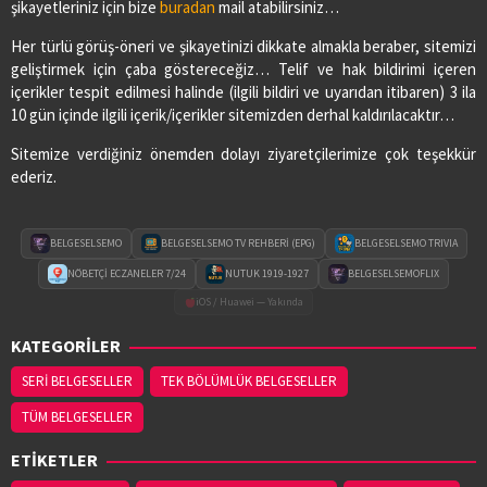
şikayetleriniz için bize
buradan
mail atabilirsiniz…
Her türlü görüş-öneri ve şikayetinizi dikkate almakla beraber, sitemizi
geliştirmek için çaba göstereceğiz… Telif ve hak bildirimi içeren
içerikler tespit edilmesi halinde (ilgili bildiri ve uyarıdan itibaren) 3 ila
10 gün içinde ilgili içerik/içerikler sitemizden derhal kaldırılacaktır…
Sitemize verdiğiniz önemden dolayı ziyaretçilerimize çok teşekkür
ederiz.
BELGESELSEMO
BELGESELSEMO TV REHBERİ (EPG)
BELGESELSEMO TRIVIA
NÖBETÇİ ECZANELER 7/24
NUTUK 1919-1927
BELGESELSEMOFLIX
iOS / Huawei — Yakında
KATEGORİLER
SERİ BELGESELLER
TEK BÖLÜMLÜK BELGESELLER
TÜM BELGESELLER
ETİKETLER