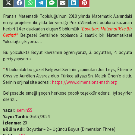
content/themes/muvipro/template-
Share
Share
Share
Share
Share
Share
Share
Share
parts/content-
on
on
on
on
on
on
on
on
single-
X
Facebook
WhatsApp
Telegram
SMS
Email
LinkedIn
Pinterest
Fransız Matematik Topluluğu'nun 2010 yılında Matematik Alanındaki
episode.php
on
(Twitter)
line
89
en iyi projelere iki yılda bir verdiği Prix d'Alembert ödülünü kazanan
herbiri 14'er dakikadan oluşan 9 bölümlük
“Boyutlar: Matematik'te Bir
Gezinti”
Belgesel Serisi'nde toplamda 2 saatlik bir Matematiksel
Yolculuğa çıkıyoruz…
Bu yolculukta Boyut kavramını öğreniyoruz, 3. boyuttan, 4. boyuta
geçiş yapıyoruz…
*
9 bölümlük bu güzel Belgesel Seri'nin yapımcıları Jos Leys, Étienne
Ghys ve Aurélien Alvarez olup Türkçe altyazı Sn. Melek Önen'e aittir.
Serinin orijinal site adresi :
https://www.dimensions-math.org
Belgeselde emeği geçen herkese çoook teşekkür ederiz.. İyi seyirler
dileriz…
Yazar:
semih55
Yayın Tarihi:
05/07/2024
İzlenme:
20
Bölüm Adı:
Boyutlar – 2 – Üçüncü Boyut (Dimension Three)