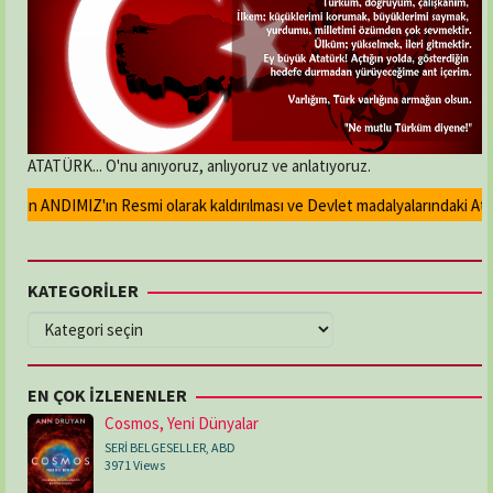
ATATÜRK... O'nu anıyoruz, anlıyoruz ve anlatıyoruz.
lan ANDIMIZ'ın Resmi olarak kaldırılması ve Devlet madalyalarındaki Atatür
KATEGORİLER
KATEGORİLER
EN ÇOK İZLENENLER
Cosmos, Yeni Dünyalar
SERİ BELGESELLER
,
ABD
3971 Views