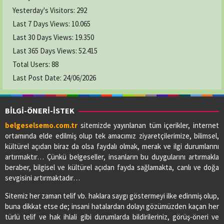
Yesterday's Visitors:
292
Last 7 Days Views:
10.065
Last 30 Days Views:
19.350
Last 365 Days Views:
52.415
Total Users:
88
Last Post Date:
24/06/2026
BİLGİ-ÖNERİ-İSTEK
belgeselsemo.com.tr
sitemizde yayınlanan tüm içerikler, internet
ortamında elde edilmiş olup tek amacımız ziyaretçilerimize, bilimsel,
kültürel açıdan biraz da olsa faydalı olmak, merak ve ilgi durumlarını
artırmaktır… Çünkü belgeseller, insanların bu duygularını artırmakla
beraber, bilgisel ve kültürel açıdan fayda sağlamakta, canlı ve doğa
sevgisini artırmaktadır…
Sitemiz her zaman telif vb. haklara saygı göstermeyi ilke edinmiş olup,
buna dikkat etse de; insani hatalardan dolayı gözümüzden kaçan her
türlü telif ve hak ihlali gibi durumlarda bildirileriniz, görüş-öneri ve