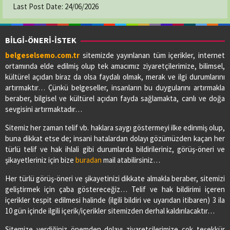
Last Post Date:
24/06/2026
BİLGİ-ÖNERİ-İSTEK
belgeselsemo.com.tr
sitemizde yayınlanan tüm içerikler, internet
ortamında elde edilmiş olup tek amacımız ziyaretçilerimize, bilimsel,
kültürel açıdan biraz da olsa faydalı olmak, merak ve ilgi durumlarını
artırmaktır… Çünkü belgeseller, insanların bu duygularını artırmakla
beraber, bilgisel ve kültürel açıdan fayda sağlamakta, canlı ve doğa
sevgisini artırmaktadır…
Sitemiz her zaman telif vb. haklara saygı göstermeyi ilke edinmiş olup,
buna dikkat etse de; insani hatalardan dolayı gözümüzden kaçan her
türlü telif ve hak ihlali gibi durumlarda bildirileriniz, görüş-öneri ve
şikayetleriniz için bize
buradan
mail atabilirsiniz…
Her türlü görüş-öneri ve şikayetinizi dikkate almakla beraber, sitemizi
geliştirmek için çaba göstereceğiz… Telif ve hak bildirimi içeren
içerikler tespit edilmesi halinde (ilgili bildiri ve uyarıdan itibaren) 3 ila
10 gün içinde ilgili içerik/içerikler sitemizden derhal kaldırılacaktır…
Sitemize verdiğiniz önemden dolayı ziyaretçilerimize çok teşekkür