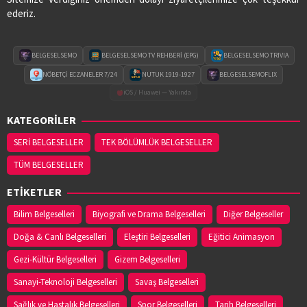
ederiz.
BELGESELSEMO
BELGESELSEMO TV REHBERİ (EPG)
BELGESELSEMO TRIVIA
NÖBETÇİ ECZANELER 7/24
NUTUK 1919-1927
BELGESELSEMOFLIX
iOS / Huawei — Yakında
KATEGORİLER
SERİ BELGESELLER
TEK BÖLÜMLÜK BELGESELLER
TÜM BELGESELLER
ETİKETLER
Bilim Belgeselleri
Biyografi ve Drama Belgeselleri
Diğer Belgeseller
Doğa & Canlı Belgeselleri
Eleştiri Belgeselleri
Eğitici Animasyon
Gezi-Kültür Belgeselleri
Gizem Belgeselleri
Sanayi-Teknoloji Belgeselleri
Savaş Belgeselleri
Sağlık ve Hastalık Belgeselleri
Spor Belgeselleri
Tarih Belgeselleri