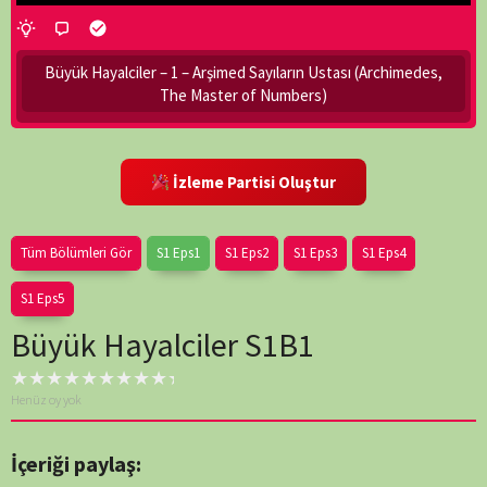
Büyük Hayalciler – 1 – Arşimed Sayıların Ustası (Archimedes,
The Master of Numbers)
İzleme Partisi Oluştur
Tüm Bölümleri Gör
S1 Eps1
S1 Eps2
S1 Eps3
S1 Eps4
S1 Eps5
Büyük Hayalciler S1B1
Henüz oy yok
İçeriği paylaş: