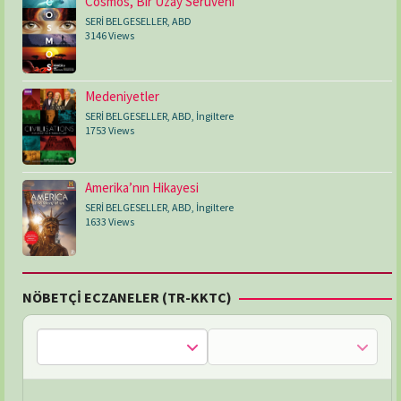
Cosmos, Bir Uzay Serüveni
SERİ BELGESELLER
,
ABD
3146 Views
Medeniyetler
SERİ BELGESELLER
,
ABD
,
İngiltere
1753 Views
Amerika’nın Hikayesi
SERİ BELGESELLER
,
ABD
,
İngiltere
1633 Views
NÖBETÇİ ECZANELER (TR-KKTC)