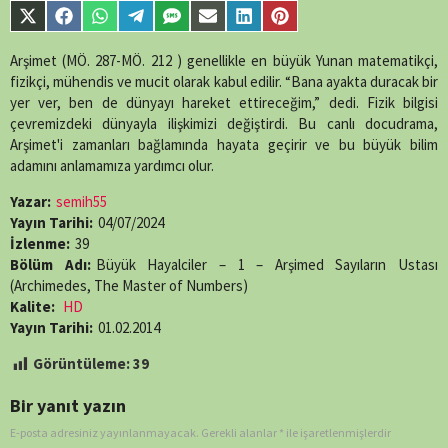
Share
Share
Share
Share
Share
Share
Share
Share
on
on
on
on
on
on
on
on
X
Facebook
WhatsApp
Telegram
SMS
Email
LinkedIn
Pinterest
Arşimet (MÖ. 287-MÖ. 212 ) genellikle en büyük Yunan matematikçi,
(Twitter)
fizikçi, mühendis ve mucit olarak kabul edilir. “Bana ayakta duracak bir
yer ver, ben de dünyayı hareket ettireceğim,” dedi. Fizik bilgisi
çevremizdeki dünyayla ilişkimizi değiştirdi. Bu canlı docudrama,
Arşimet'i zamanları bağlamında hayata geçirir ve bu büyük bilim
adamını anlamamıza yardımcı olur.
Yazar:
semih55
Yayın Tarihi:
04/07/2024
İzlenme:
39
Bölüm Adı:
Büyük Hayalciler – 1 – Arşimed Sayıların Ustası
(Archimedes, The Master of Numbers)
Kalite:
HD
Yayın Tarihi:
01.02.2014
Görüntüleme:
39
Bir yanıt yazın
E-posta adresiniz yayınlanmayacak.
Gerekli alanlar
*
ile işaretlenmişlerdir