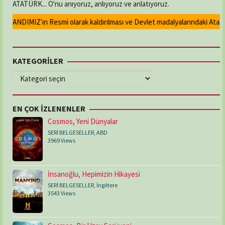
ATATÜRK... O'nu anıyoruz, anlıyoruz ve anlatıyoruz.
n ANDIMIZ'ın Resmi olarak kaldırılması ve Devlet madalyalarındaki Atatürk 
KATEGORİLER
KATEGORİLER
EN ÇOK İZLENENLER
Cosmos, Yeni Dünyalar
SERİ BELGESELLER
,
ABD
3969 Views
İnsanoğlu, Hepimizin Hikayesi
SERİ BELGESELLER
,
İngiltere
3543 Views