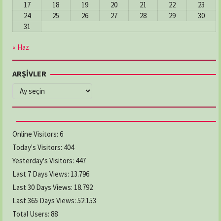
17
18
19
20
21
22
23
24
25
26
27
28
29
30
31
« Haz
ARŞİVLER
ARŞİVLER
Online Visitors:
6
Today's Visitors:
404
Yesterday's Visitors:
447
Last 7 Days Views:
13.796
Last 30 Days Views:
18.792
Last 365 Days Views:
52.153
Total Users:
88