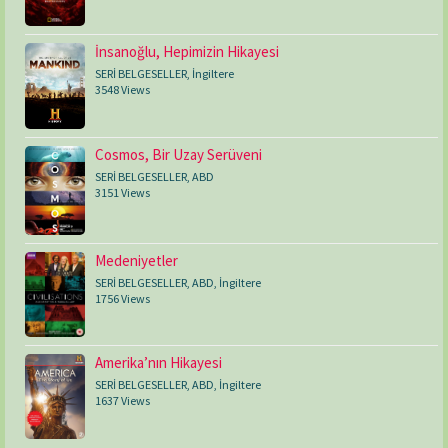
İnsanoğlu, Hepimizin Hikayesi
SERİ BELGESELLER
,
İngiltere
3548 Views
Cosmos, Bir Uzay Serüveni
SERİ BELGESELLER
,
ABD
3151 Views
Medeniyetler
SERİ BELGESELLER
,
ABD
,
İngiltere
1756 Views
Amerika’nın Hikayesi
SERİ BELGESELLER
,
ABD
,
İngiltere
1637 Views