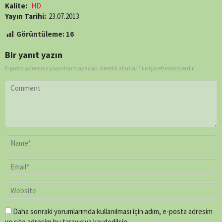
Kalite:
HD
Yayın Tarihi:
23.07.2013
Görüntüleme:
16
Bir yanıt yazın
E-posta adresiniz yayınlanmayacak.
Gerekli alanlar
*
ile işaretlenmişlerdir
Daha sonraki yorumlarımda kullanılması için adım, e-posta adresim
ve site adresim bu tarayıcıya kaydedilsin.