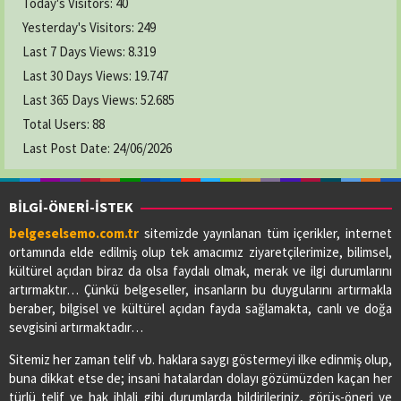
Today's Visitors:
40
Yesterday's Visitors:
249
Last 7 Days Views:
8.319
Last 30 Days Views:
19.747
Last 365 Days Views:
52.685
Total Users:
88
Last Post Date:
24/06/2026
BİLGİ-ÖNERİ-İSTEK
belgeselsemo.com.tr
sitemizde yayınlanan tüm içerikler, internet
ortamında elde edilmiş olup tek amacımız ziyaretçilerimize, bilimsel,
kültürel açıdan biraz da olsa faydalı olmak, merak ve ilgi durumlarını
artırmaktır… Çünkü belgeseller, insanların bu duygularını artırmakla
beraber, bilgisel ve kültürel açıdan fayda sağlamakta, canlı ve doğa
sevgisini artırmaktadır…
Sitemiz her zaman telif vb. haklara saygı göstermeyi ilke edinmiş olup,
buna dikkat etse de; insani hatalardan dolayı gözümüzden kaçan her
türlü telif ve hak ihlali gibi durumlarda bildirileriniz, görüş-öneri ve