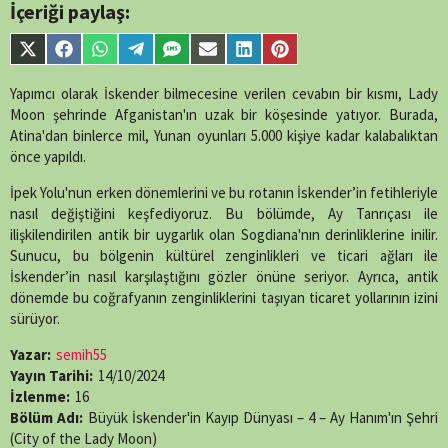
/home/belges/public_html/belgeselsemo/wp-
İçeriği paylaş:
content/themes/muvipro/template-
parts/content-
Share
Share
Share
Share
Share
Share
Share
Share
single-
on
on
on
on
on
on
on
on
episode.php
on
X
Facebook
WhatsApp
Telegram
SMS
Email
LinkedIn
Pinterest
Yapımcı olarak İskender bilmecesine verilen cevabın bir kısmı, Lady
line
89
(Twitter)
Moon şehrinde Afganistan'ın uzak bir köşesinde yatıyor. Burada,
Atina'dan binlerce mil, Yunan oyunları 5.000 kişiye kadar kalabalıktan
önce yapıldı.
İpek Yolu'nun erken dönemlerini ve bu rotanın İskender’in fetihleriyle
nasıl değiştiğini keşfediyoruz. Bu bölümde, Ay Tanrıçası ile
ilişkilendirilen antik bir uygarlık olan Sogdiana'nın derinliklerine inilir.
Sunucu, bu bölgenin kültürel zenginlikleri ve ticari ağları ile
İskender’in nasıl karşılaştığını gözler önüne seriyor. Ayrıca, antik
dönemde bu coğrafyanın zenginliklerini taşıyan ticaret yollarının izini
sürüyor.
Yazar:
semih55
Yayın Tarihi:
14/10/2024
İzlenme:
16
Bölüm Adı:
Büyük İskender'in Kayıp Dünyası – 4 – Ay Hanım'ın Şehri
(City of the Lady Moon)