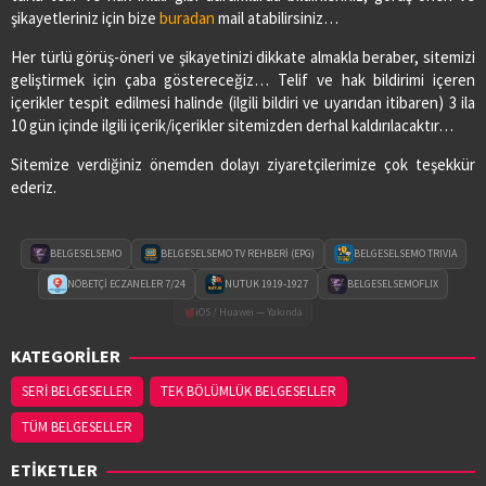
şikayetleriniz için bize
buradan
mail atabilirsiniz…
Her türlü görüş-öneri ve şikayetinizi dikkate almakla beraber, sitemizi
geliştirmek için çaba göstereceğiz… Telif ve hak bildirimi içeren
içerikler tespit edilmesi halinde (ilgili bildiri ve uyarıdan itibaren) 3 ila
10 gün içinde ilgili içerik/içerikler sitemizden derhal kaldırılacaktır…
Sitemize verdiğiniz önemden dolayı ziyaretçilerimize çok teşekkür
ederiz.
BELGESELSEMO
BELGESELSEMO TV REHBERİ (EPG)
BELGESELSEMO TRIVIA
NÖBETÇİ ECZANELER 7/24
NUTUK 1919-1927
BELGESELSEMOFLIX
iOS / Huawei — Yakında
KATEGORİLER
SERİ BELGESELLER
TEK BÖLÜMLÜK BELGESELLER
TÜM BELGESELLER
ETİKETLER