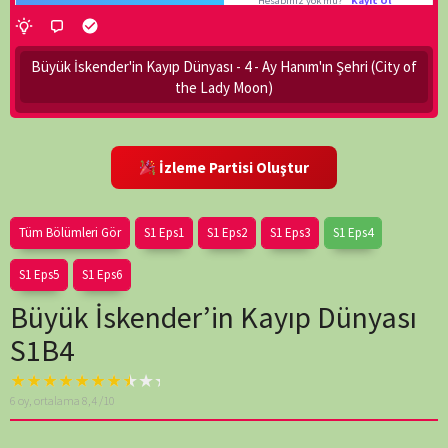
Bu içerik Silindi veya
Premium Üyelere
Özeldir.
Büyük İskender'in Kayıp Dünyası - 4 - Ay Hanım'ın Şehri (City of
the Lady Moon)
Detaylı bilgi için
tıklayınız
!
-
Twitte
İzleme Partisi Oluştur
Hesabınız 
Tüm Bölümleri Gör
S1 Eps1
S1 Eps2
S1 Eps3
S1 Eps4
S1 Eps5
S1 Eps6
Büyük İskender’in Kayıp Dünyası
S1B4
Warning
: A non-
6
oy, ortalama
8,4
/10
numeric value
encountered in