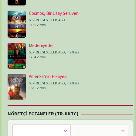
Cosmos, Bir Uzay Serüveni
SERİ BELGESELLER
,
ABD
3150 Views
Medeniyetler
SERİ BELGESELLER
,
ABD
,
İngiltere
1754 Views
Amerika’nın Hikayesi
SERİ BELGESELLER
,
ABD
,
İngiltere
1635 Views
NÖBETÇİ ECZANELER (TR-KKTC)