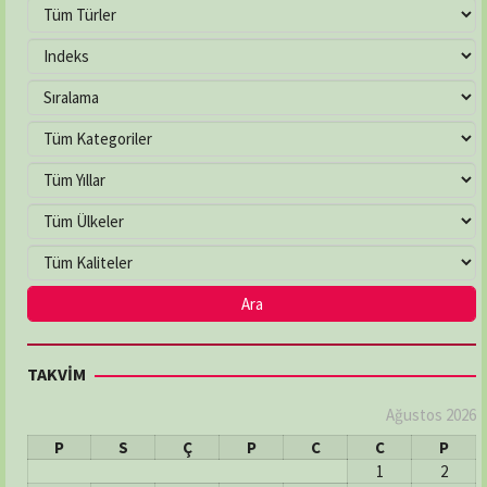
TAKVİM
Ağustos 2026
P
S
Ç
P
C
C
P
1
2