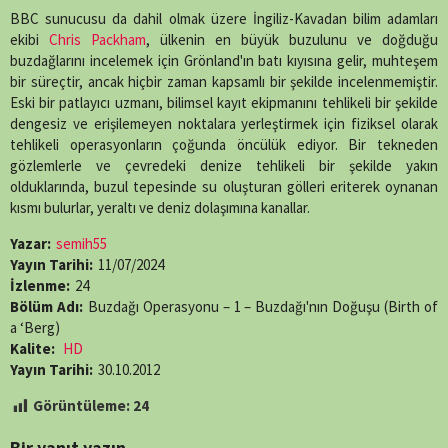
episode.php
on
X
Facebook
WhatsApp
Telegram
SMS
Email
LinkedIn
Pinterest
BBC sunucusu da dahil olmak üzere İngiliz-Kavadan bilim adamları
line
89
(Twitter)
ekibi
Chris Packham
, ülkenin en büyük buzulunu ve doğduğu
buzdağlarını incelemek için Grönland'ın batı kıyısına gelir, muhteşem
bir süreçtir, ancak hiçbir zaman kapsamlı bir şekilde incelenmemiştir.
Eski bir patlayıcı uzmanı, bilimsel kayıt ekipmanını tehlikeli bir şekilde
dengesiz ve erişilemeyen noktalara yerleştirmek için fiziksel olarak
tehlikeli operasyonların çoğunda öncülük ediyor. Bir tekneden
gözlemlerle ve çevredeki denize tehlikeli bir şekilde yakın
olduklarında, buzul tepesinde su oluşturan gölleri eriterek oynanan
kısmı bulurlar, yeraltı ve deniz dolaşımına kanallar.
Yazar:
semih55
Yayın Tarihi:
11/07/2024
İzlenme:
24
Bölüm Adı:
Buzdağı Operasyonu – 1 – Buzdağı'nın Doğuşu (Birth of
a ‘Berg)
Kalite:
HD
Yayın Tarihi:
30.10.2012
Görüntüleme:
24
Bir yanıt yazın