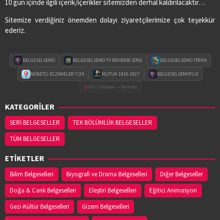
10 gün içinde ilgili içerik/içerikler sitemizden derhal kaldırılacaktır…
Sitemize verdiğiniz önemden dolayı ziyaretçilerimize çok teşekkür
ederiz.
BELGESELSEMO
BELGESELSEMO TV REHBERİ (EPG)
BELGESELSEMO TRIVIA
NÖBETÇİ ECZANELER 7/24
NUTUK 1919-1927
BELGESELSEMOFLIX
iOS / Huawei — Yakında
KATEGORİLER
SERİ BELGESELLER
TEK BÖLÜMLÜK BELGESELLER
TÜM BELGESELLER
ETİKETLER
Bilim Belgeselleri
Biyografi ve Drama Belgeselleri
Diğer Belgeseller
Doğa & Canlı Belgeselleri
Eleştiri Belgeselleri
Eğitici Animasyon
Gezi-Kültür Belgeselleri
Gizem Belgeselleri