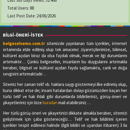
Last 365 Days Views:
52.406
Total Users:
88
Last Post Date:
24/06/2026
BİLGİ-ÖNERİ-İSTEK
belgeselsemo.com.tr
sitemizde yayınlanan tüm içerikler, internet
ortamında elde edilmiş olup tek amacımız ziyaretçilerimize, bilimsel,
kültürel açıdan biraz da olsa faydalı olmak, merak ve ilgi durumlarını
artırmaktır… Çünkü belgeseller, insanların bu duygularını artırmakla
beraber, bilgisel ve kültürel açıdan fayda sağlamakta, canlı ve doğa
sevgisini artırmaktadır…
Sitemiz her zaman telif vb. haklara saygı göstermeyi ilke edinmiş olup,
buna dikkat etse de; insani hatalardan dolayı gözümüzden kaçan her
türlü telif ve hak ihlali gibi durumlarda bildirileriniz, görüş-öneri ve
şikayetleriniz için bize
buradan
mail atabilirsiniz…
Her türlü görüş-öneri ve şikayetinizi dikkate almakla beraber, sitemizi
geliştirmek için çaba göstereceğiz… Telif ve hak bildirimi içeren
içerikler tespit edilmesi halinde (ilgili bildiri ve uyarıdan itibaren) 3 ila