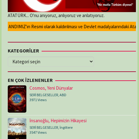
ATATÜRK... O'nu anıyoruz, anlıyoruz ve anlatıyoruz.
n ANDIMIZ'ın Resmi olarak kaldırılması ve Devlet madalyalarındaki Atatürk
KATEGORİLER
KATEGORİLER
EN ÇOK İZLENENLER
Cosmos, Yeni Dünyalar
SERİ BELGESELLER
,
ABD
3971 Views
İnsanoğlu, Hepimizin Hikayesi
SERİ BELGESELLER
,
İngiltere
3547 Views