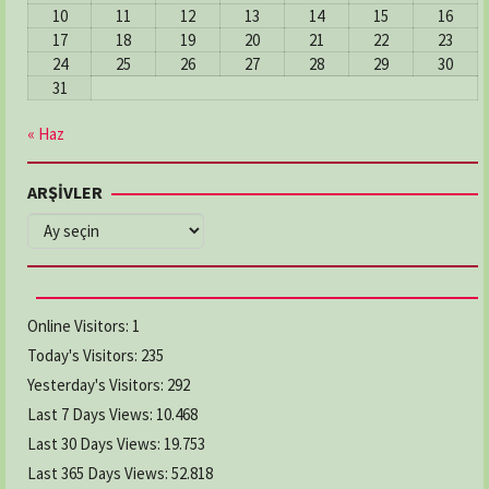
10
11
12
13
14
15
16
17
18
19
20
21
22
23
24
25
26
27
28
29
30
31
« Haz
ARŞİVLER
ARŞİVLER
Online Visitors:
1
Today's Visitors:
235
Yesterday's Visitors:
292
Last 7 Days Views:
10.468
Last 30 Days Views:
19.753
Last 365 Days Views:
52.818