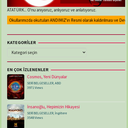
ATATÜRK... O'nu anıyoruz, anlıyoruz ve anlatıyoruz.
Okullarımızda okutulan ANDIMIZ'ın Resmi olarak kaldırılması ve Devlet 
KATEGORİLER
KATEGORİLER
EN ÇOK İZLENENLER
Cosmos, Yeni Dünyalar
SERİ BELGESELLER
,
ABD
3971 Views
İnsanoğlu, Hepimizin Hikayesi
SERİ BELGESELLER
,
İngiltere
3548 Views