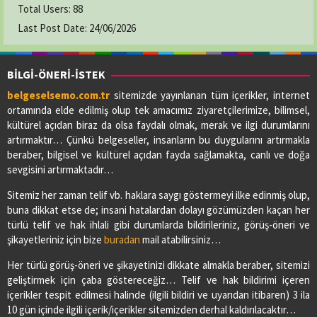
Total Users:
88
Last Post Date:
24/06/2026
BİLGİ-ÖNERİ-İSTEK
belgeselsemo.com.tr
sitemizde yayınlanan tüm içerikler, internet
ortamında elde edilmiş olup tek amacımız ziyaretçilerimize, bilimsel,
kültürel açıdan biraz da olsa faydalı olmak, merak ve ilgi durumlarını
artırmaktır… Çünkü belgeseller, insanların bu duygularını artırmakla
beraber, bilgisel ve kültürel açıdan fayda sağlamakta, canlı ve doğa
sevgisini artırmaktadır…
Sitemiz her zaman telif vb. haklara saygı göstermeyi ilke edinmiş olup,
buna dikkat etse de; insani hatalardan dolayı gözümüzden kaçan her
türlü telif ve hak ihlali gibi durumlarda bildirileriniz, görüş-öneri ve
şikayetleriniz için bize
buradan
mail atabilirsiniz…
Her türlü görüş-öneri ve şikayetinizi dikkate almakla beraber, sitemizi
geliştirmek için çaba göstereceğiz… Telif ve hak bildirimi içeren
içerikler tespit edilmesi halinde (ilgili bildiri ve uyarıdan itibaren) 3 ila
10 gün içinde ilgili içerik/içerikler sitemizden derhal kaldırılacaktır…