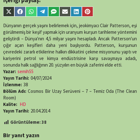
content/themes/muvipro/template-
parts/content-
Share
Share
Share
Share
Share
Share
Share
Share
single-
on
on
on
on
on
on
on
on
episode.php
on
X
Facebook
WhatsApp
Telegram
SMS
Email
LinkedIn
Pinterest
Dünyanın gerçek yaşını belirlemek için, jeokimyacı Clair Patterson, eşi
line
89
(Twitter)
görülmemiş bir keşif yapmak için uranyum kurşun tarihleme yöntemini
geliştirdi – Dünya'nın 4,5 milyar yaşını hesapladı. Ancak Patterson'un
çığır açan keşifleri daha yeni başlıyordu. Patterson, kurşunun
çevredeki zararlı etkilerine halkın dikkatini çekme misyonunu yaptı ve
kariyerini petrol ve kimya endüstrisine karşı savaşmaya adadı,
sonunda halk sağlığının 20. yüzyılın en büyük zaferini elde etti.
Yazar:
semih55
Yayın Tarihi:
04/07/2024
İzlenme:
38
Bölüm Adı:
Cosmos Bir Uzay Serüveni – 7 – Temiz Oda (The Clean
Room)
Kalite:
HD
Yayın Tarihi:
20.04.2014
Görüntüleme:
38
Bir yanıt yazın