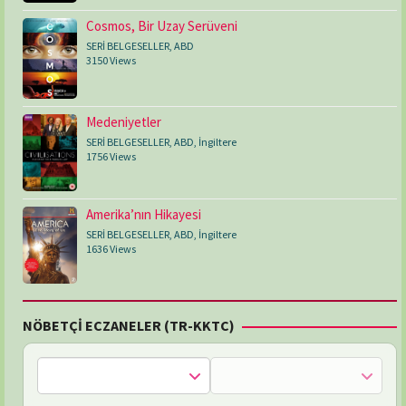
Cosmos, Bir Uzay Serüveni
SERİ BELGESELLER
,
ABD
3150 Views
Medeniyetler
SERİ BELGESELLER
,
ABD
,
İngiltere
1756 Views
Amerika’nın Hikayesi
SERİ BELGESELLER
,
ABD
,
İngiltere
1636 Views
NÖBETÇİ ECZANELER (TR-KKTC)