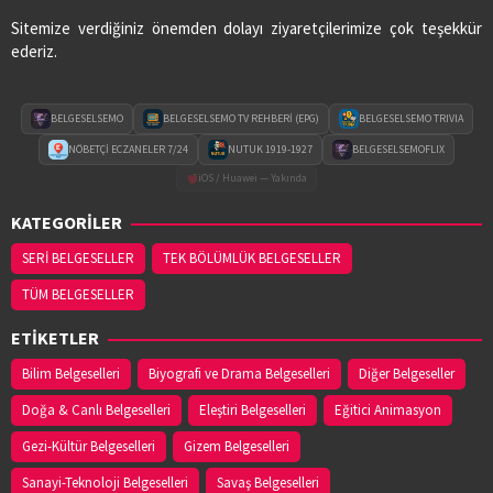
Sitemize verdiğiniz önemden dolayı ziyaretçilerimize çok teşekkür
ederiz.
BELGESELSEMO
BELGESELSEMO TV REHBERİ (EPG)
BELGESELSEMO TRIVIA
NÖBETÇİ ECZANELER 7/24
NUTUK 1919-1927
BELGESELSEMOFLIX
iOS / Huawei — Yakında
KATEGORİLER
SERİ BELGESELLER
TEK BÖLÜMLÜK BELGESELLER
TÜM BELGESELLER
ETİKETLER
Bilim Belgeselleri
Biyografi ve Drama Belgeselleri
Diğer Belgeseller
Doğa & Canlı Belgeselleri
Eleştiri Belgeselleri
Eğitici Animasyon
Gezi-Kültür Belgeselleri
Gizem Belgeselleri
Sanayi-Teknoloji Belgeselleri
Savaş Belgeselleri