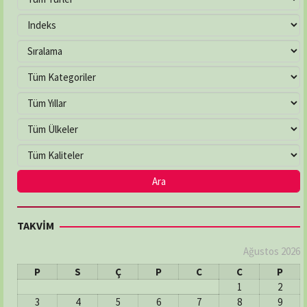
TAKVİM
Ağustos 2026
P
S
Ç
P
C
C
P
1
2
3
4
5
6
7
8
9