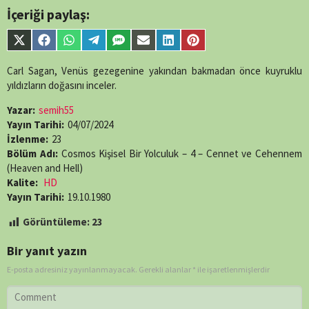
/home/belges/public_html/belgeselsemo/wp-
İçeriği paylaş:
content/themes/muvipro/template-
parts/content-
Share
Share
Share
Share
Share
Share
Share
Share
single-
on
on
on
on
on
on
on
on
episode.php
on
X
Facebook
WhatsApp
Telegram
SMS
Email
LinkedIn
Pinterest
Carl Sagan, Venüs gezegenine yakından bakmadan önce kuyruklu
line
89
(Twitter)
yıldızların doğasını inceler.
Yazar:
semih55
Yayın Tarihi:
04/07/2024
İzlenme:
23
Bölüm Adı:
Cosmos Kişisel Bir Yolculuk – 4 – Cennet ve Cehennem
(Heaven and Hell)
Kalite:
HD
Yayın Tarihi:
19.10.1980
Görüntüleme:
23
Bir yanıt yazın
E-posta adresiniz yayınlanmayacak.
Gerekli alanlar
*
ile işaretlenmişlerdir