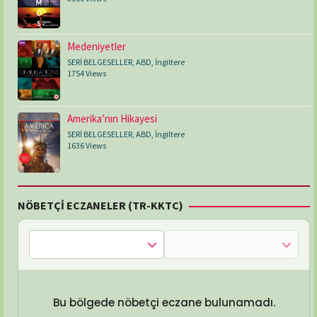
Medeniyetler
SERİ BELGESELLER
,
ABD
,
İngiltere
1754 Views
Amerika’nın Hikayesi
SERİ BELGESELLER
,
ABD
,
İngiltere
1636 Views
NÖBETÇİ ECZANELER (TR-KKTC)
Bu bölgede nöbetçi eczane bulunamadı.