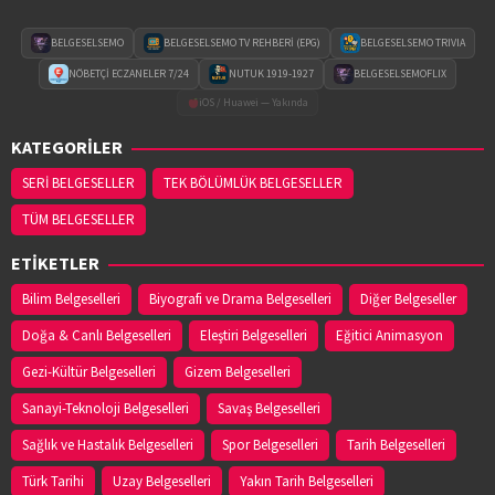
BELGESELSEMO
BELGESELSEMO TV REHBERİ (EPG)
BELGESELSEMO TRIVIA
NÖBETÇİ ECZANELER 7/24
NUTUK 1919-1927
BELGESELSEMOFLIX
iOS / Huawei — Yakında
KATEGORİLER
SERİ BELGESELLER
TEK BÖLÜMLÜK BELGESELLER
TÜM BELGESELLER
ETİKETLER
Bilim Belgeselleri
Biyografi ve Drama Belgeselleri
Diğer Belgeseller
Doğa & Canlı Belgeselleri
Eleştiri Belgeselleri
Eğitici Animasyon
Gezi-Kültür Belgeselleri
Gizem Belgeselleri
Sanayi-Teknoloji Belgeselleri
Savaş Belgeselleri
Sağlık ve Hastalık Belgeselleri
Spor Belgeselleri
Tarih Belgeselleri
Türk Tarihi
Uzay Belgeselleri
Yakın Tarih Belgeselleri