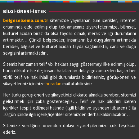
BİLGİ-ÖNERİ-İSTEK
belgeselsemo.com.tr
sitemizde yayınlanan tüm içerikler, internet
ortamında elde edilmiş olup tek amacımız ziyaretçilerimize, bilimsel,
kültürel açıdan biraz da olsa faydalı olmak, merak ve ilgi durumlarını
artırmaktır… Çünkü belgeseller, insanların bu duygularını artırmakla
beraber, bilgisel ve kültürel açıdan fayda sağlamakta, canlı ve doğa
sevgisini artırmaktadır…
Sitemiz her zaman telif vb. haklara saygı göstermeyi ilke edinmiş olup,
buna dikkat etse de; insani hatalardan dolayı gözümüzden kaçan her
türlü telif ve hak ihlali gibi durumlarda bildirileriniz, görüş-öneri ve
şikayetleriniz için bize
buradan
mail atabilirsiniz…
Her türlü görüş-öneri ve şikayetinizi dikkate almakla beraber, sitemizi
geliştirmek için çaba göstereceğiz… Telif ve hak bildirimi içeren
içerikler tespit edilmesi halinde (ilgili bildiri ve uyarıdan itibaren) 3 ila
10 gün içinde ilgili içerik/içerikler sitemizden derhal kaldırılacaktır…
Sitemize verdiğiniz önemden dolayı ziyaretçilerimize çok teşekkür
ederiz.