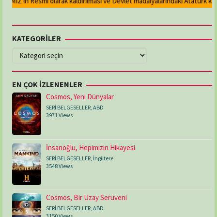
MIZ'ın Resmi olarak kaldırılması ve Devlet madalyalarındaki Atatürk kabar
KATEGORİLER
KATEGORİLER
EN ÇOK İZLENENLER
Cosmos, Yeni Dünyalar
SERİ BELGESELLER
,
ABD
3971 Views
İnsanoğlu, Hepimizin Hikayesi
SERİ BELGESELLER
,
İngiltere
3548 Views
Cosmos, Bir Uzay Serüveni
SERİ BELGESELLER
,
ABD
3150 Views