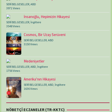
SERİ BELGESELLER
,
ABD
3971 Views
İnsanoğlu, Hepimizin Hikayesi
SERİ BELGESELLER
,
İngiltere
3548 Views
Cosmos, Bir Uzay Serüveni
SERİ BELGESELLER
,
ABD
3150 Views
Medeniyetler
SERİ BELGESELLER
,
ABD
,
İngiltere
1756 Views
Amerika’nın Hikayesi
SERİ BELGESELLER
,
ABD
,
İngiltere
1636 Views
NÖBETÇİ ECZANELER (TR-KKTC)