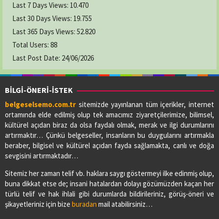
Last 7 Days Views:
10.470
Last 30 Days Views:
19.755
Last 365 Days Views:
52.820
Total Users:
88
Last Post Date:
24/06/2026
BİLGİ-ÖNERİ-İSTEK
belgeselsemo.com.tr
sitemizde yayınlanan tüm içerikler, internet
ortamında elde edilmiş olup tek amacımız ziyaretçilerimize, bilimsel,
kültürel açıdan biraz da olsa faydalı olmak, merak ve ilgi durumlarını
artırmaktır… Çünkü belgeseller, insanların bu duygularını artırmakla
beraber, bilgisel ve kültürel açıdan fayda sağlamakta, canlı ve doğa
sevgisini artırmaktadır…
Sitemiz her zaman telif vb. haklara saygı göstermeyi ilke edinmiş olup,
buna dikkat etse de; insani hatalardan dolayı gözümüzden kaçan her
türlü telif ve hak ihlali gibi durumlarda bildirileriniz, görüş-öneri ve
şikayetleriniz için bize
buradan
mail atabilirsiniz…