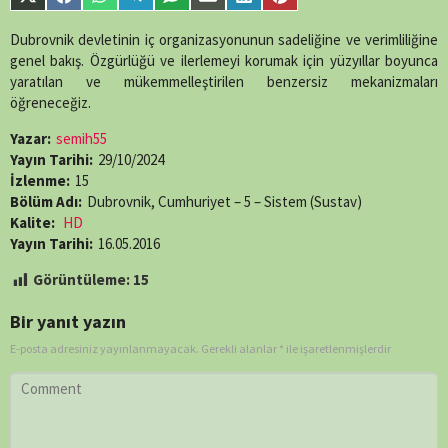
Share
Share
Share
Share
Share
Share
Share
Share
single-
on
on
on
on
on
on
on
on
episode.php
on
X
Facebook
WhatsApp
Telegram
SMS
Email
LinkedIn
Pinterest
Dubrovnik devletinin iç organizasyonunun sadeliğine ve verimliliğine
line
89
(Twitter)
genel bakış. Özgürlüğü ve ilerlemeyi korumak için yüzyıllar boyunca
yaratılan ve mükemmelleştirilen benzersiz mekanizmaları
öğreneceğiz.
Yazar:
semih55
Yayın Tarihi:
29/10/2024
İzlenme:
15
Bölüm Adı:
Dubrovnik, Cumhuriyet – 5 – Sistem (Sustav)
Kalite:
HD
Yayın Tarihi:
16.05.2016
Görüntüleme:
15
Bir yanıt yazın
E-posta adresiniz yayınlanmayacak.
Gerekli alanlar
*
ile işaretlenmişlerdir