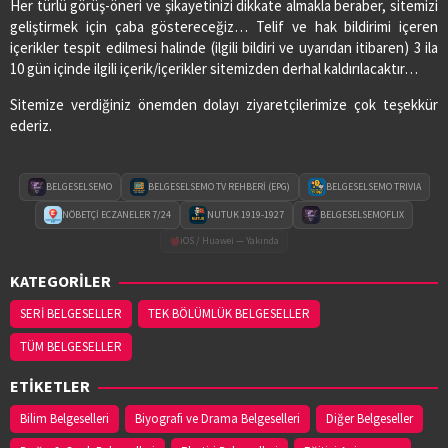
Her türlü görüş-öneri ve şikayetinizi dikkate almakla beraber, sitemizi
geliştirmek için çaba göstereceğiz… Telif ve hak bildirimi içeren
içerikler tespit edilmesi halinde (ilgili bildiri ve uyarıdan itibaren) 3 ila
10 gün içinde ilgili içerik/içerikler sitemizden derhal kaldırılacaktır…
Sitemize verdiğiniz önemden dolayı ziyaretçilerimize çok teşekkür
ederiz.
BELGESELSEMO
BELGESELSEMO TV REHBERİ (EPG)
BELGESELSEMO TRIVIA
NÖBETÇİ ECZANELER 7/24
NUTUK 1919-1927
BELGESELSEMOFLIX
iOS / Huawei — Yakında
KATEGORİLER
SERİ BELGESELLER
TEK BÖLÜMLÜK BELGESELLER
TÜM BELGESELLER
ETİKETLER
Bilim Belgeselleri
Biyografi ve Drama Belgeselleri
Diğer Belgeseller