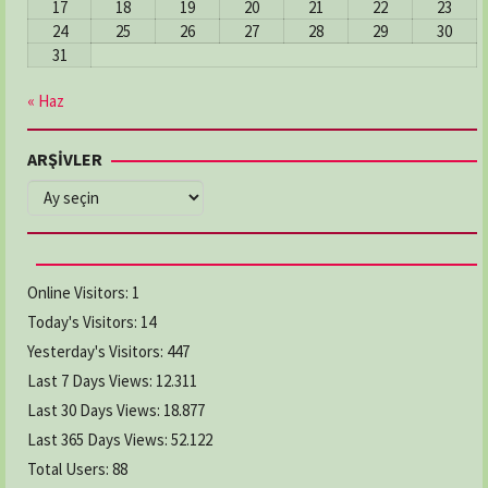
17
18
19
20
21
22
23
24
25
26
27
28
29
30
31
« Haz
ARŞİVLER
ARŞİVLER
Online Visitors:
1
Today's Visitors:
14
Yesterday's Visitors:
447
Last 7 Days Views:
12.311
Last 30 Days Views:
18.877
Last 365 Days Views:
52.122
Total Users:
88