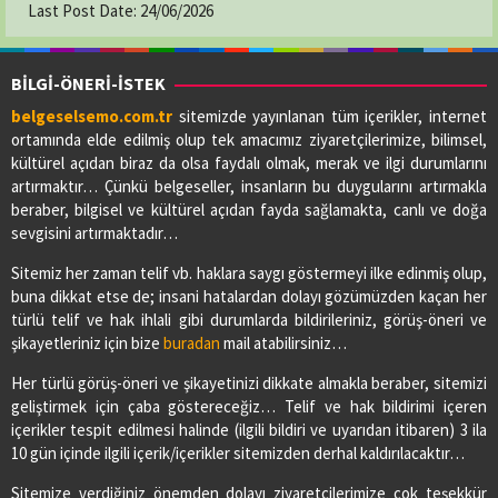
Last Post Date:
24/06/2026
BİLGİ-ÖNERİ-İSTEK
belgeselsemo.com.tr
sitemizde yayınlanan tüm içerikler, internet
ortamında elde edilmiş olup tek amacımız ziyaretçilerimize, bilimsel,
kültürel açıdan biraz da olsa faydalı olmak, merak ve ilgi durumlarını
artırmaktır… Çünkü belgeseller, insanların bu duygularını artırmakla
beraber, bilgisel ve kültürel açıdan fayda sağlamakta, canlı ve doğa
sevgisini artırmaktadır…
Sitemiz her zaman telif vb. haklara saygı göstermeyi ilke edinmiş olup,
buna dikkat etse de; insani hatalardan dolayı gözümüzden kaçan her
türlü telif ve hak ihlali gibi durumlarda bildirileriniz, görüş-öneri ve
şikayetleriniz için bize
buradan
mail atabilirsiniz…
Her türlü görüş-öneri ve şikayetinizi dikkate almakla beraber, sitemizi
geliştirmek için çaba göstereceğiz… Telif ve hak bildirimi içeren
içerikler tespit edilmesi halinde (ilgili bildiri ve uyarıdan itibaren) 3 ila
10 gün içinde ilgili içerik/içerikler sitemizden derhal kaldırılacaktır…
Sitemize verdiğiniz önemden dolayı ziyaretçilerimize çok teşekkür