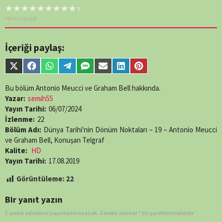
Henüz oy yok
İçeriği paylaş:
Share
Share
Share
Share
Share
Share
Share
Share
on
on
on
on
on
on
on
on
X
Facebook
WhatsApp
Telegram
SMS
Email
LinkedIn
Pinterest
Bu bölüm Antonio Meucci ve Graham Bell hakkında.
(Twitter)
Yazar:
semih55
Yayın Tarihi:
06/07/2024
İzlenme:
22
Bölüm Adı:
Dünya Tarihi'nin Dönüm Noktaları – 19 – Antonio Meucci
ve Graham Bell, Konuşan Telgraf
Kalite:
HD
Yayın Tarihi:
17.08.2019
Görüntüleme:
22
Bir yanıt yazın
E-posta adresiniz yayınlanmayacak.
Gerekli alanlar
*
ile işaretlenmişlerdir