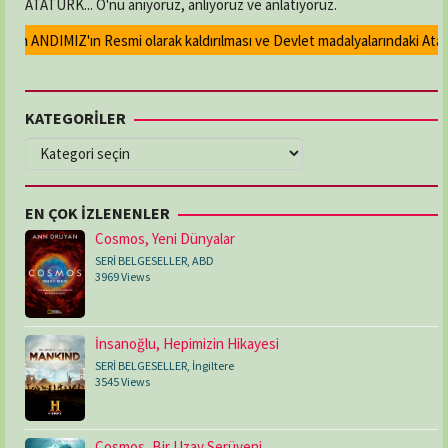
ATATÜRK... O'nu anıyoruz, anlıyoruz ve anlatıyoruz.
an ANDIMIZ'ın Resmi olarak kaldırılması ve Devlet madalyalarındaki Atatürk
KATEGORİLER
KATEGORİLER
EN ÇOK İZLENENLER
Cosmos, Yeni Dünyalar
SERİ BELGESELLER
,
ABD
3969 Views
İnsanoğlu, Hepimizin Hikayesi
SERİ BELGESELLER
,
İngiltere
3545 Views
Cosmos, Bir Uzay Serüveni