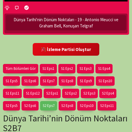
Dünya Tarihi'nin Dönüm Noktaları - 19 - Antonio Meucci ve
Graham Bell, Konuşan Telgraf
İzleme Partisi Oluştur
Tüm Bölümleri Gör
S1 Eps1
S1 Eps2
S1 Eps3
S1 Eps4
S1 Eps5
S1 Eps6
S1 Eps7
S1 Eps8
S1 Eps9
S1 Eps10
S1 Eps11
S1 Eps12
S2 Eps1
S2 Eps2
S2 Eps3
S2 Eps4
S2 Eps5
S2 Eps6
S2 Eps7
S2 Eps8
S2 Eps10
S2 Eps11
Dünya Tarihi’nin Dönüm Noktaları
S2B7