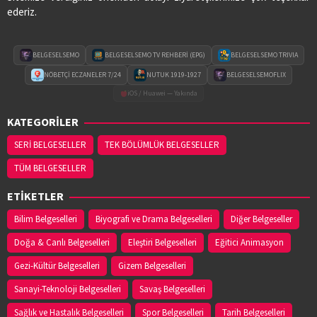
ederiz.
BELGESELSEMO
BELGESELSEMO TV REHBERİ (EPG)
BELGESELSEMO TRIVIA
NÖBETÇİ ECZANELER 7/24
NUTUK 1919-1927
BELGESELSEMOFLIX
iOS / Huawei — Yakında
KATEGORİLER
SERİ BELGESELLER
TEK BÖLÜMLÜK BELGESELLER
TÜM BELGESELLER
ETİKETLER
Bilim Belgeselleri
Biyografi ve Drama Belgeselleri
Diğer Belgeseller
Doğa & Canlı Belgeselleri
Eleştiri Belgeselleri
Eğitici Animasyon
Gezi-Kültür Belgeselleri
Gizem Belgeselleri
Sanayi-Teknoloji Belgeselleri
Savaş Belgeselleri
Sağlık ve Hastalık Belgeselleri
Spor Belgeselleri
Tarih Belgeselleri