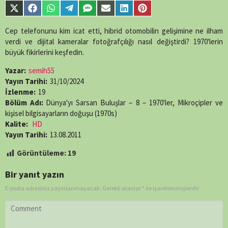
parts/content-
Share
Share
Share
Share
Share
Share
Share
Share
single-
on
on
on
on
on
on
on
on
episode.php
on
X
Facebook
WhatsApp
Telegram
SMS
Email
LinkedIn
Pinterest
Cep telefonunu kim icat etti, hibrid otomobilin gelişimine ne ilham
line
89
(Twitter)
verdi ve dijital kameralar fotoğrafçılığı nasıl değiştirdi? 1970'lerin
büyük fikirlerini keşfedin.
Yazar:
semih55
Yayın Tarihi:
31/10/2024
İzlenme:
19
Bölüm Adı:
Dünya'yı Sarsan Buluşlar – 8 – 1970'ler, Mikroçipler ve
kişisel bilgisayarların doğuşu (1970s)
Kalite:
HD
Yayın Tarihi:
13.08.2011
Görüntüleme:
19
Bir yanıt yazın
E-posta adresiniz yayınlanmayacak.
Gerekli alanlar
*
ile işaretlenmişlerdir