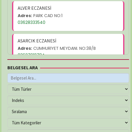
ALVER ECZANESİ
Adres:
PARK CAD NO:1
03628333540
ASARCIK ECZANESİ
Adres:
CUMHURİYET MEYDANI. NO:38/B
03627912784
BELGESEL ARA
AYŞEGÜL ECZANESİ
Adres:
MEVLANA MAH. YUKARIBAKIRPINARI SOK.
NO:21/C
03625026232
ÇAKIRLAR ECZANESİ
Adres:
YALI MAH. ATATÜRK BULVARI NO:263/B
03624577799