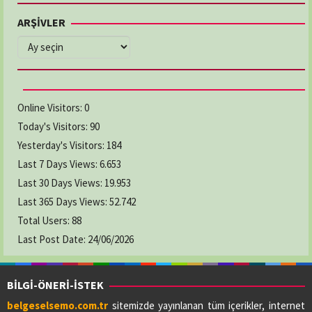
No:205/A İlkadım / Samsun
ARŞİVLER
03622368481
ARŞİVLER
ELMAS ECZANESİ
Adres:
CUMHURİYET MAH. KEMER CAD. NO:5/2
03628769294
Online Visitors:
0
Today's Visitors:
90
GAMZE ECZANESİ
Yesterday's Visitors:
184
Adres:
YENİ CAMİ MAH. LİSE CAD. NO:64/A
Last 7 Days Views:
6.653
03626222619
Last 30 Days Views:
19.953
Last 365 Days Views:
52.742
Total Users:
KAVAK ECZANESİ
88
Adres:
19 MAYIS MAH. ADNAN MENDERES CAD.
Last Post Date:
24/06/2026
NO:73/A
03627412412
BİLGİ-ÖNERİ-İSTEK
belgeselsemo.com.tr
sitemizde yayınlanan tüm içerikler, internet
LADİK ELİF ECZANESİ