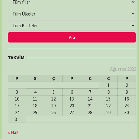
ÇEVRE ECZANESİ
Adres:
Çiftlik Mahallesi, 100. Yıl Bulvarı No:225/A
İlkadım / Samsun
03622336321
DENİZ ECZANESİ
TAKVİM
Adres:
MERKEZ MAH: ŞEHİT HAKKI BATI SOK: NO:2/A
03626112246
Ağustos 2026
P
S
Ç
P
C
C
P
1
2
DERECİK ECZANESİ
3
4
5
6
7
8
9
Adres:
Derecik Mahallesi 23 Nısan Caddesi No:82
10
11
12
13
14
15
16
Atakum / Samsun
17
18
19
20
21
22
23
03624655074
24
25
26
27
28
29
30
31
DOKUZ EYLÜL ECZANESİ
« Haz
Adres:
İlyasköy Mahallesi, Aziziye Caddesi,