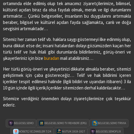
ortamında elde edilmiş olup tek amacımız ziyaretçilerimize, bilimsel,
Adres:
BAHŞİ MAH.GAZİ CAD.NO:56/A
kültürel açıdan biraz da olsa faydalı olmak, merak ve ilgi durumlarını
03627713091
artırmaktır… Çünkü belgeseller, insanların bu duygularını artırmakla
beraber, bilgisel ve kültürel açıdan fayda sağlamakta, canlı ve doğa
sevgisini artırmaktadır…
PİAZZA ECZANESİ
Sitemiz her zaman telif vb. haklara saygı göstermeyi ilke edinmiş olup,
Adres:
YENİ MAH. ÇARŞAMBA CAD. NO:52
buna dikkat etse de; insani hatalardan dolayı gözümüzden kaçan her
03622901605
türlü telif ve hak ihlali gibi durumlarda bildirileriniz, görüş-öneri ve
şikayetleriniz için bize
buradan
mail atabilirsiniz…
SAĞLIK ECZANESİ
Her türlü görüş-öneri ve şikayetinizi dikkate almakla beraber, sitemizi
Adres:
CUMHURİYET MAH.1.ZİRAAT SOKAK NO:17/B
geliştirmek için çaba göstereceğiz… Telif ve hak bildirimi içeren
03626474078
içerikler tespit edilmesi halinde (ilgili bildiri ve uyarıdan itibaren) 3 ila
10 gün içinde ilgili içerik/içerikler sitemizden derhal kaldırılacaktır…
Sitemize verdiğiniz önemden dolayı ziyaretçilerimize çok teşekkür
SEDA ECZANESİ
ederiz.
Adres:
ORTA MAH. MUSA KÜÇÜKKURT CAD. NO:2/A
03628213333
BELGESELSEMO
BELGESELSEMO TV REHBERİ (EPG)
BELGESELSEMO TRIVIA
VURAL ECZANESİ
NÖBETÇİ ECZANELER 7/24
NUTUK 1919-1927
BELGESELSEMOFLIX