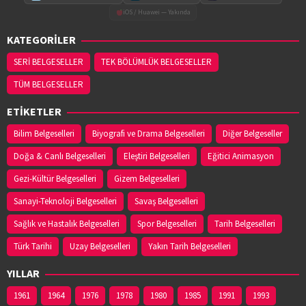
Adres:
19 MAYIS MAH. HACI ALİ EKİNCİ BULVARI
iOS / Huawei — Yakında
NO:4/C
KATEGORİLER
03622560360
SERİ BELGESELLER
TEK BÖLÜMLÜK BELGESELLER
TÜM BELGESELLER
YASEMİN ECZANESİ
Adres:
EMIREFENDI MAHALLESI HASAN ÇAKIN
ETİKETLER
CADDESI NO:14/B
03625443111
Bilim Belgeselleri
Biyografi ve Drama Belgeselleri
Diğer Belgeseller
Doğa & Canlı Belgeselleri
Eleştiri Belgeselleri
Eğitici Animasyon
YENİ HAVZA ECZANESİ
Gezi-Kültür Belgeselleri
Gizem Belgeselleri
Adres:
İCADİYE MAH. KAZIMPAŞA CAD. NO:48/1
Sanayi-Teknoloji Belgeselleri
Savaş Belgeselleri
03627141953
Sağlık ve Hastalık Belgeselleri
Spor Belgeselleri
Tarih Belgeselleri
Türk Tarihi
Uzay Belgeselleri
Yakın Tarih Belgeselleri
YİĞİT ECZANESİ
Adres:
Eyüp Sultan Mahallesi, Şeyh Şamil Sokak
YILLAR
No:1AA Ayvacık / Samsun
1961
03628132140
1964
1976
1978
1980
1985
1991
1993