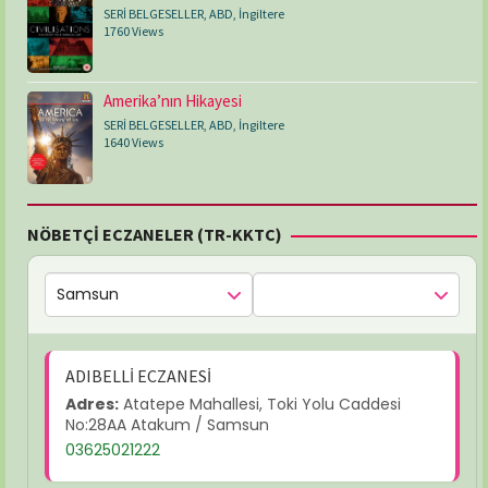
SERİ BELGESELLER
,
ABD
,
İngiltere
1760 Views
Amerika’nın Hikayesi
SERİ BELGESELLER
,
ABD
,
İngiltere
1640 Views
NÖBETÇİ ECZANELER (TR-KKTC)
ADIBELLİ ECZANESİ
Adres:
Atatepe Mahallesi, Toki Yolu Caddesi
No:28AA Atakum / Samsun
03625021222